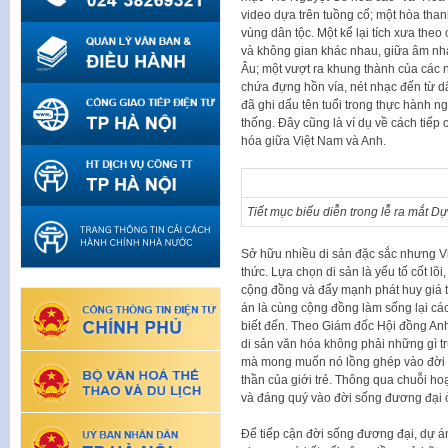
video dựa trên tuồng cổ; một hòa than
vùng dân tộc. Một kể lại tích xưa theo
và không gian khác nhau, giữa âm nhạc
Âu; một vượt ra khung thành của các n
chứa đựng hồn vía, nét nhạc đến từ d
đã ghi dấu tên tuổi trong thực hành n
thống. Đây cũng là ví dụ về cách tiếp 
hóa giữa Việt Nam và Anh.
Tiết mục biểu diễn trong lễ ra mắt Dự
Sở hữu nhiều di sản đặc sắc nhưng Vi
thức. Lựa chọn di sản là yếu tố cốt lõi
cộng đồng và đẩy mạnh phát huy giá t
án là cùng cộng đồng làm sống lại c
biết đến. Theo Giám đốc Hội đồng Anh
di sản văn hóa không phải những gì t
mà mong muốn nó lồng ghép vào đời số
thần của giới trẻ. Thông qua chuỗi ho
và đáng quý vào đời sống đương đại 
Để tiếp cận đời sống đương đại, dự án 