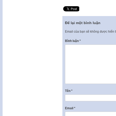
Để lại một bình luận
Email của bạn sẽ không được hiển t
Bình luận
*
Tên
*
Email
*