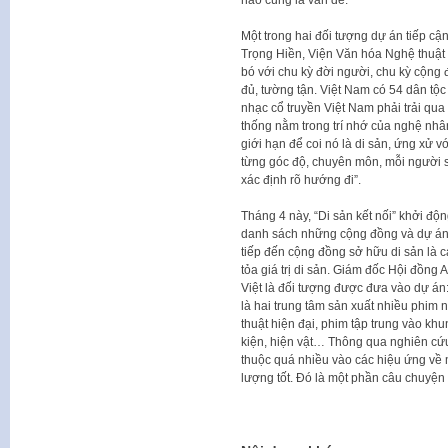
Một trong hai đối tượng dự án tiếp c
Trọng Hiền, Viện Văn hóa Nghệ thuật
bó với chu kỳ đời người, chu kỳ cộng đ
đủ, tường tận. Việt Nam có 54 dân t
nhạc cổ truyền Việt Nam phải trải qua t
thống nằm trong trí nhớ của nghệ nhân
giới hạn để coi nó là di sản, ứng xử vớ
từng góc độ, chuyên môn, mỗi người s
xác định rõ hướng đi”.
Tháng 4 này, “Di sản kết nối” khởi độ
danh sách những cộng đồng và dự án 
tiếp đến cộng đồng sở hữu di sản là 
tỏa giá trị di sản. Giám đốc Hội đồn
Việt là đối tượng được đưa vào dự 
là hai trung tâm sản xuất nhiều phim
thuật hiện đại, phim tập trung vào kh
kiện, hiện vật… Thông qua nghiên cứ
thuộc quá nhiều vào các hiệu ứng về 
lượng tốt. Đó là một phần câu chuyện 