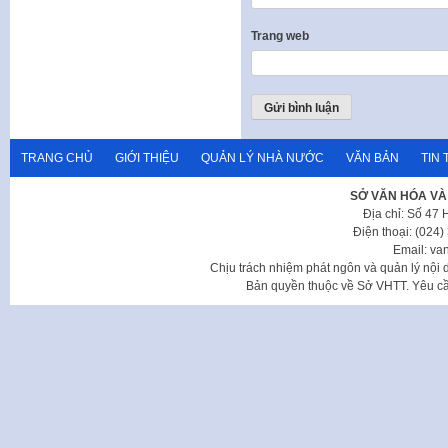
Trang web
TRANG CHỦ
GIỚI THIỆU
QUẢN LÝ NHÀ NƯỚC
VĂN BẢN
TIN 
SỞ VĂN HÓA VÀ
Địa chỉ: Số 47
Điện thoại: (024
Email: va
Chịu trách nhiệm phát ngôn và quản lý nộ
Bản quyền thuộc về Sở VHTT. Yêu cầu 