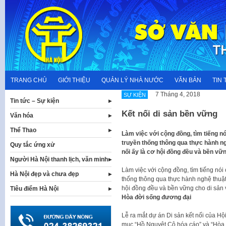
Skip
to
content
TRANG CHỦ
GIỚI THIỆU
QUẢN LÝ NHÀ NƯỚC
VĂN BẢN
TIN 
7 Tháng 4, 2018
SỰ KIỆN
Tin tức – Sự kiện
Kết nối di sản bền vững
Văn hóa
Thể Thao
Làm việc với cộng đồng, tìm tiếng nó
truyền thống thông qua thực hành n
Quy tắc ứng xử
nối ấy là cơ hội đồng đều và bền vữ
Người Hà Nội thanh lịch, văn minh
Làm việc với cộng đồng, tìm tiếng nói 
Hà Nội đẹp và chưa đẹp
thống thông qua thực hành nghệ thuật
hội đồng đều và bền vững cho di sản 
Tiêu điểm Hà Nội
Hòa đời sống đương đại
Lễ ra mắt dự án Di sản kết nối của Hội
mục “Hồ Nguyệt Cô hóa cáo” và “Hòa 