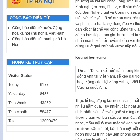
phương và kết nối cộng đồng sở hữu d
Kinh nghiệm trong lĩnh vực di sản ở A
đốc Ban Nghệ thuật và Công nghiệp 
CÔNG BÁO ĐIỆN TỬ
biết, với các yếu tố đó dự án dựa trên 
và phim; thứ hai là sự đồng đều và th
Công báo điện tử nước Cộng
gắn kết chặt chẽ với cộng đồng tại địa
hòa xã hội chủ nghĩa Việt Nam
để họ trực tiếp tham gia, hưởng lợi từ v
Công báo điện tử thành phố Hà
nhấn mạnh kết nối truyền thống với t
Nội
dừng lại ở quá khứ mà được tiếp nối, 
Kết nối bền vững
THỐNG KÊ TRUY CẬP
Dự án “Di sản kết nối” nằm trong kh
Visitor Status
đồng Anh tại Việt Nam, sẽ kéo dài 
hoạt động của Hội đồng Anh tại Việt
Today
6177
Vương quốc Anh.
Yesterday
8438
Thực tế hoạt động kết nối di sản, nhất
This Week
43862
nhiều năm qua. Tuy nhiên, các hoạt đ
nhìn nhận sâu sắc và nghệ sĩ cũng có 
This Month
58477
thường gắn với bản sắc và hiện đại. 
Total
12009479
nhạc, thẩm mỹ là khai thác vẻ đẹp bê
tìm được câu trả lời, bởi thẩm mỹ mỗi
ngôn ngữ từ trình bày đến phong cách t
nào cũng là vấn đề.