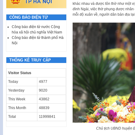
khác nhau và được tôn thờ như một vị 
đình Ngài, việc thờ phụng được nhân d
mỗi độ xuân về, người dân bản địa lại 
CÔNG BÁO ĐIỆN TỬ
Công báo điện tử nước Cộng
hòa xã hội chủ nghĩa Việt Nam
Công báo điện tử thành phố Hà
Nội
THỐNG KÊ TRUY CẬP
Visitor Status
Today
4977
Yesterday
9020
This Week
43862
This Month
48839
Total
11999841
Chủ tịch UBND huyện B