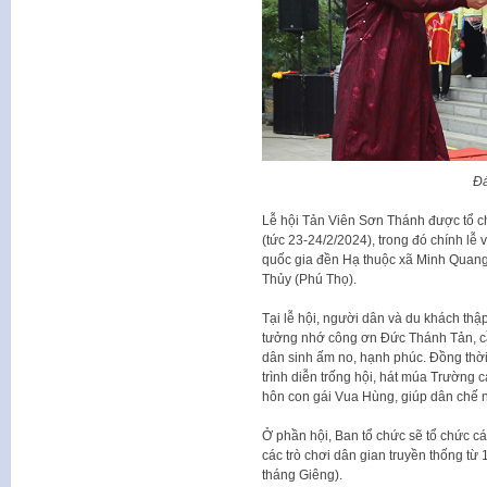
Đá
Lễ hội Tản Viên Sơn Thánh được tổ c
(tức 23-24/2/2024), trong đó chính lễ 
quốc gia đền Hạ thuộc xã Minh Quang
Thủy (Phú Thọ).
Tại lễ hội, người dân và du khách t
tưởng nhớ công ơn Đức Thánh Tản, cầ
dân sinh ấm no, hạnh phúc. Đồng thời
trình diễn trống hội, hát múa Trường ca
hôn con gái Vua Hùng, giúp dân chế ng
Ở phần hội, Ban tổ chức sẽ tổ chức cá
các trò chơi dân gian truyền thống từ
tháng Giêng).