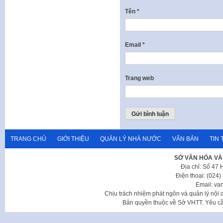
Tên
*
Email
*
Trang web
TRANG CHỦ
GIỚI THIỆU
QUẢN LÝ NHÀ NƯỚC
VĂN BẢN
TIN 
SỞ VĂN HÓA VÀ
Địa chỉ: Số 47
Điện thoại: (024
Email: va
Chịu trách nhiệm phát ngôn và quản lý nộ
Bản quyền thuộc về Sở VHTT. Yêu cầu 