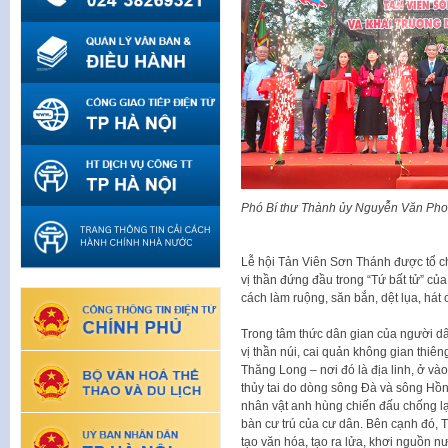
Phó Bí thư Thành ủy Nguyễn Văn Phon
Lễ hội Tản Viên Sơn Thánh được tổ c
vị thần đứng đầu trong “Tứ bất tử” của
cách làm ruộng, săn bắn, dệt lụa, hát 
Trong tâm thức dân gian của người dâ
vị thần núi, cai quản không gian thiê
Thăng Long – nơi đó là địa linh, ở vào 
thủy tai do dòng sông Đà và sông Hồn
nhân vật anh hùng chiến đấu chống lại
bàn cư trú của cư dân. Bên cạnh đó,
tạo văn hóa, tạo ra lửa, khơi nguồn 