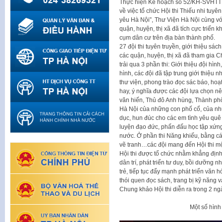
Thực hiện Kế hoạch số 52/KH-SVHTT 
về việc tổ chức Hội thi Thiếu nhi tuyê
yêu Hà Nội”, Thư Viện Hà Nội cùng vớ
quận, huyện, thị xã đã tích cực triển 
cụm dân cư trên địa bàn thành phố.
27 đội thi tuyên truyền, giới thiệu sá
các quận, huyện, thị xã đã tham gia C
trải qua 3 phần thi: Giới thiệu đội hìn
hình, các đội đã tập trung giới thiệu
thư viện, phong trào đọc sác báo, hoạ
hay, ý nghĩa được các đội lựa chọn n
văn hiến, Thủ đô Anh hùng, Thành phố 
Hà Nội của những con phố cổ, của nh
dục, hun đúc cho các em tình yêu quê
luyện đạo đức, phấn đấu học tập xứng 
nước. Ở phần thi Năng khiếu, bằng cá
vẽ tranh…các đội mang đến Hội thi một 
Hội thi được tổ chức nhằm khẳng định v
dân trí, phát triển tư duy, bồi dưỡng 
trẻ, tiếp tục đẩy mạnh phát triển văn
thói quen đọc sách, trang bị kỹ năng 
Chung khảo Hội thi diễn ra trong 2 ng
Một số hình