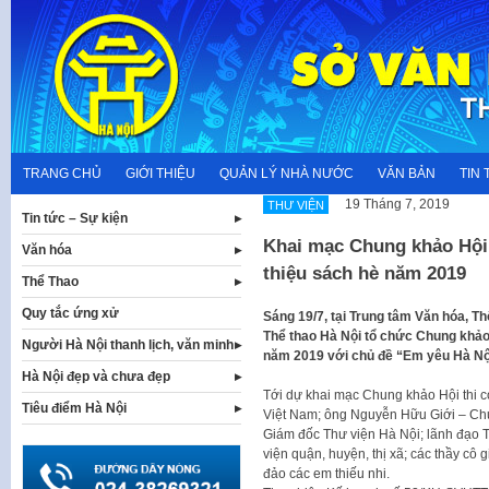
Skip
to
content
TRANG CHỦ
GIỚI THIỆU
QUẢN LÝ NHÀ NƯỚC
VĂN BẢN
TIN 
19 Tháng 7, 2019
THƯ VIỆN
Tin tức – Sự kiện
Khai mạc Chung khảo Hội t
Văn hóa
thiệu sách hè năm 2019
Thể Thao
Quy tắc ứng xử
Sáng 19/7, tại Trung tâm Văn hóa, T
Thể thao Hà Nội tổ chức Chung khảo H
Người Hà Nội thanh lịch, văn minh
năm 2019 với chủ đề “Em yêu Hà Nộ
Hà Nội đẹp và chưa đẹp
Tới dự khai mạc Chung khảo Hội thi 
Tiêu điểm Hà Nội
Việt Nam; ông Nguyễn Hữu Giới – Chủ
Giám đốc Thư viện Hà Nội; lãnh đạo T
viện quận, huyện, thị xã; các thầy cô 
đảo các em thiếu nhi.