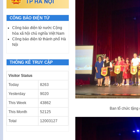
CÔNG BÁO ĐIỆN TỬ
Công báo điện tử nước Cộng
hòa xã hội chủ nghĩa Việt Nam
Công báo điện tử thành phố Hà
Nội
THỐNG KÊ TRUY CẬP
Visitor Status
Today
8263
Yesterday
9020
This Week
43862
Ban tổ chức tặng 
This Month
52125
Total
12003127