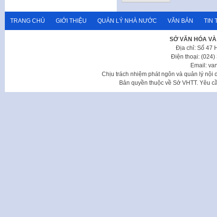
TRANG CHỦ
GIỚI THIỆU
QUẢN LÝ NHÀ NƯỚC
VĂN BẢN
TIN 
SỞ VĂN HÓA VÀ
Địa chỉ: Số 47
Điện thoại: (024
Email: va
Chịu trách nhiệm phát ngôn và quản lý nộ
Bản quyền thuộc về Sở VHTT. Yêu cầu 