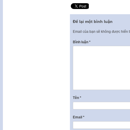
Để lại một bình luận
Email của bạn sẽ không được hiển t
Bình luận
*
Tên
*
Email
*