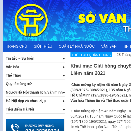
Skip
to
content
TRANG CHỦ
GIỚI THIỆU
QUẢN LÝ NHÀ NƯỚC
VĂN BẢN
TIN 
28 Tháng
THỂ THAO QUẦN CHÚNG
Tin tức – Sự kiện
Khai mạc Giải bóng chuy
Văn hóa
Liêm năm 2021
Thể Thao
Quy tắc ứng xử
Chào mừng kỷ niệm 46 năm Ngày Gi
(30/4/1975- 30/4/2021), 135 năm Ngà
Người Hà Nội thanh lịch, văn minh
Hồ Chí Minh (19/5/1890-19/5/2021), 
Văn hóa Thông tin và Thể thao quận
Hà Nội đẹp và chưa đẹp
Tiêu điểm Hà Nội
Chào mừng kỷ niệm 46 năm Ngày Giả
30/4/2021), 135 năm Ngày Quốc tế la
(19/5/1890-19/5/2021), ngày 27/4/20
tin và Thể thao quận Nam Từ Liêm phố