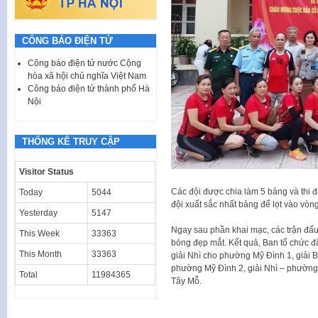
CÔNG BÁO ĐIỆN TỬ
Công báo điện tử nước Cộng
hòa xã hội chủ nghĩa Việt Nam
Công báo điện tử thành phố Hà
Nội
THỐNG KÊ TRUY CẬP
Visitor Status
Các đội được chia làm 5 bảng và thi đ
Today
5044
đội xuất sắc nhất bảng để lọt vào vòng
Yesterday
5147
Ngay sau phần khai mạc, các trận đấu d
This Week
33363
bóng đẹp mắt. Kết quả, Ban tổ chức đ
This Month
33363
giải Nhì cho phường Mỹ Đình 1, giải
phường Mỹ Đình 2, giải Nhì – phườn
Total
11984365
Tây Mỗ.