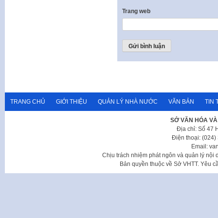
Trang web
TRANG CHỦ
GIỚI THIỆU
QUẢN LÝ NHÀ NƯỚC
VĂN BẢN
TIN 
SỞ VĂN HÓA VÀ
Địa chỉ: Số 47
Điện thoại: (024
Email: va
Chịu trách nhiệm phát ngôn và quản lý nộ
Bản quyền thuộc về Sở VHTT. Yêu cầu 