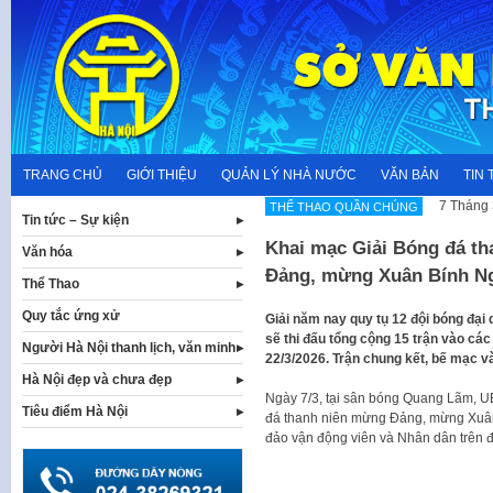
Skip
to
content
TRANG CHỦ
GIỚI THIỆU
QUẢN LÝ NHÀ NƯỚC
VĂN BẢN
TIN 
7 Tháng 
THỂ THAO QUẦN CHÚNG
Tin tức – Sự kiện
Khai mạc Giải Bóng đá 
Văn hóa
Đảng, mừng Xuân Bính N
Thể Thao
Quy tắc ứng xử
Giải năm nay quy tụ 12 đội bóng đại 
sẽ thi đấu tổng cộng 15 trận vào cá
Người Hà Nội thanh lịch, văn minh
22/3/2026. Trận chung kết, bế mạc và
Hà Nội đẹp và chưa đẹp
Ngày 7/3, tại sân bóng Quang Lãm, 
Tiêu điểm Hà Nội
đá thanh niên mừng Đảng, mừng Xuân 
đảo vận động viên và Nhân dân trên đ