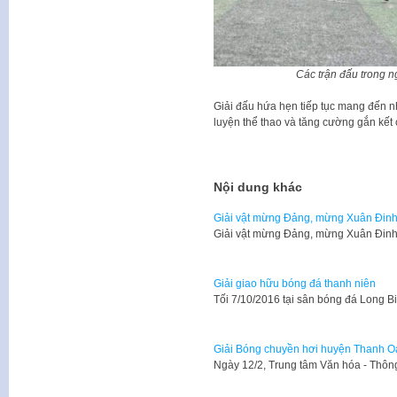
Các trận đấu trong n
Giải đấu hứa hẹn tiếp tục mang đến nh
luyện thể thao và tăng cường gắn kết
Nội dung khác
Giải vật mừng Đảng, mừng Xuân Đinh
Giải vật mừng Đảng, mừng Xuân Đin
Giải giao hữu bóng đá thanh niên
Tối 7/10/2016 tại sân bóng đá Long
Giải Bóng chuyền hơi huyện Thanh 
Ngày 12/2, Trung tâm Văn hóa - Thôn