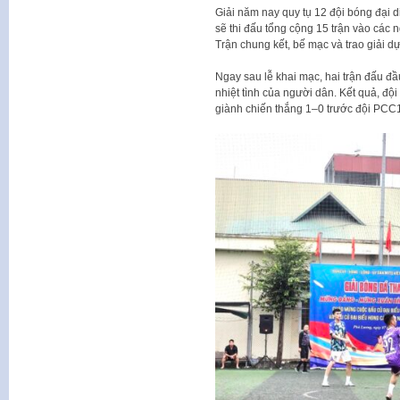
Giải năm nay quy tụ 12 đội bóng đại d
sẽ thi đấu tổng cộng 15 trận vào các 
Trận chung kết, bế mạc và trao giải dự
Ngay sau lễ khai mạc, hai trận đấu đầu
nhiệt tình của người dân. Kết quả, đ
giành chiến thắng 1–0 trước đội PCC