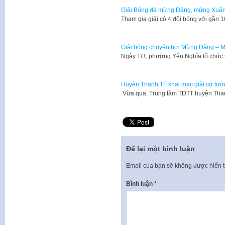
Giải Bóng đá mừng Đảng, mừng Xuân 
Tham gia giải có 4 đội bóng với gần 
Giải bóng chuyền hơi Mừng Đảng – 
Ngày 1/3, phường Yên Nghĩa tổ chứ
Huyện Thanh Trì khai mạc giải cờ tướ
Vừa qua, Trung tâm TDTT huyện Than
Để lại một bình luận
Email của bạn sẽ không được hiển t
Bình luận
*