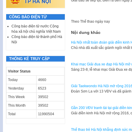
Giải đấu sẽ tiếp tục diễn ra đến ngày 
CÔNG BÁO ĐIỆN TỬ
Theo
Thể thao ngày nay
Công báo điện tử nước Cộng
hòa xã hội chủ nghĩa Việt Nam
Nội dung khác
Công báo điện tử thành phố Hà
Nội
Hà Nội nhất toàn đoàn giải điền kinh
Chủ nhà đã xuất sắc giành ngôi nhất 
THỐNG KÊ TRUY CẬP
Khai mạc Giải đua xe đạp Hà Nội mở 
​Sáng 23-8, lễ khai mạc Giải Đua xe 
Visitor Status
Today
4660
Giải Taekwondo Hà Nội mở rộng 2016
Yesterday
6523
Đoàn Sơn La với 13 VĐV và đã giành
This Week
39502
This Month
39502
Gần 200 VĐV tranh tài tại giải điền k
Giải điền kinh Hà Nội mở rộng 2016,
Total
11990504
Thể thao trẻ Hà Nội khẳng định sức 