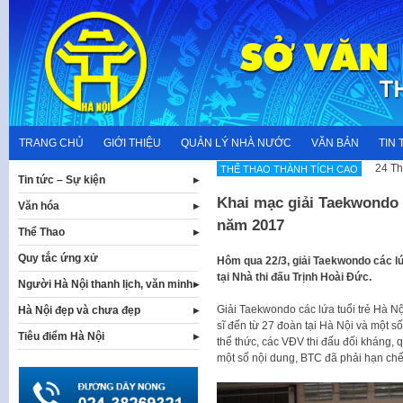
Skip
to
content
TRANG CHỦ
GIỚI THIỆU
QUẢN LÝ NHÀ NƯỚC
VĂN BẢN
TIN 
24 Th
THẾ THAO THÀNH TÍCH CAO
Tin tức – Sự kiện
Khai mạc giải Taekwondo 
Văn hóa
năm 2017
Thể Thao
Quy tắc ứng xử
Hôm qua 22/3, giải Taekwondo các l
tại Nhà thi đấu Trịnh Hoài Đức.
Người Hà Nội thanh lịch, văn minh
Giải Taekwondo các lứa tuổi trẻ Hà N
Hà Nội đẹp và chưa đẹp
sĩ đến từ 27 đoàn tại Hà Nội và một số 
Tiêu điểm Hà Nội
thể thức, các VĐV thi đấu đối kháng, 
một số nội dung, BTC đã phải hạn chế