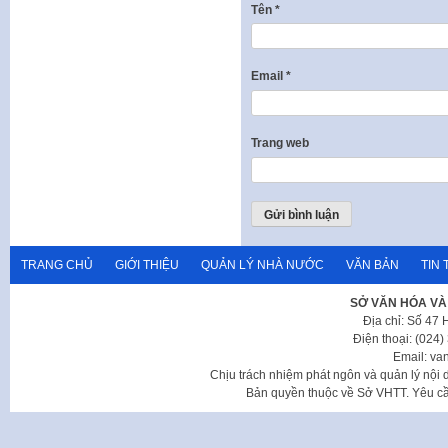
Tên
*
Email
*
Trang web
TRANG CHỦ
GIỚI THIỆU
QUẢN LÝ NHÀ NƯỚC
VĂN BẢN
TIN 
SỞ VĂN HÓA VÀ
Địa chỉ: Số 47
Điện thoại: (024
Email: va
Chịu trách nhiệm phát ngôn và quản lý nộ
Bản quyền thuộc về Sở VHTT. Yêu cầu 