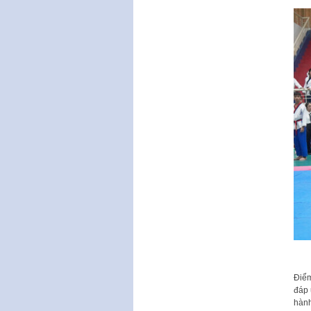
Điểm
đáp 
hành