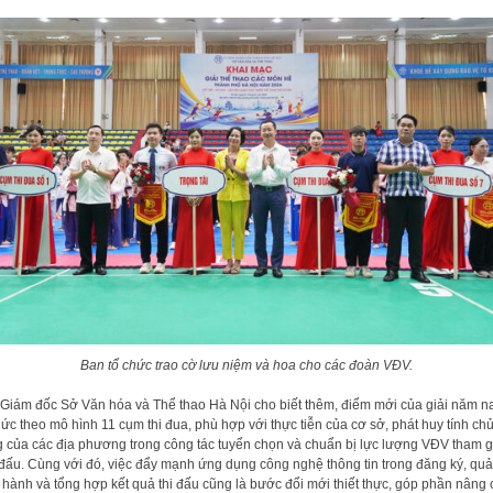
Ban tổ chức trao cờ lưu niệm và hoa cho các đoàn VĐV.
Giám đốc Sở Văn hóa và Thể thao Hà Nội cho biết thêm, điểm mới của giải năm na
hức theo mô hình 11 cụm thi đua, phù hợp với thực tiễn của cơ sở, phát huy tính ch
 của các địa phương trong công tác tuyển chọn và chuẩn bị lực lượng VĐV tham g
 đấu. Cùng với đó, việc đẩy mạnh ứng dụng công nghệ thông tin trong đăng ký, quản
 hành và tổng hợp kết quả thi đấu cũng là bước đổi mới thiết thực, góp phần nâng