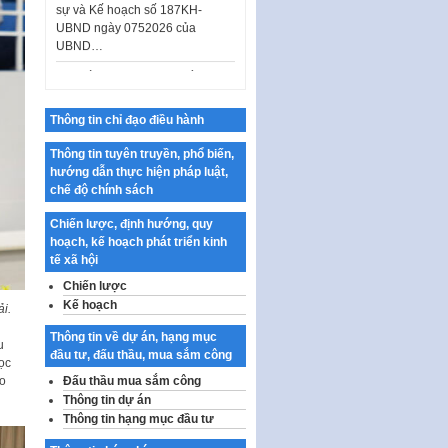
UBND…
Ban hành Danh mục vị trí khai
thác quảng cáo trên địa bàn
thành phố Hà Nội
Kế hoạch Tổ chức Cuộc thi
Thông tin chỉ đạo điều hành
chính luận về bảo vệ nền tảng tư
tưởng của Đảng…
Thông tin tuyên truyền, phổ biến,
Công bố công khai dự toán kinh
hướng dẫn thực hiện pháp luật,
phí xây dựng pháp luật, hoàn
chế độ chính sách
thiện thể chế, chính…
Chiến lược, định hướng, quy
Quy định về nghiên cứu, ứng
hoạch, kế hoạch phát triển kinh
dụng khoa học, công nghệ, đổi
tế xã hội
mới sáng tạo và chuyển…
Chiến lược
Quy định chi tiết và hướng dẫn
Kế hoạch
i.
thi hành một số điều của Luật Lý
Thông tin về dự án, hạng mục
lịch tư…
u
đầu tư, đấu thầu, mua sắm công
ọc
Sửa đổi, bổ sung một số nội
ao
Đấu thầu mua sắm công
dung tại Nghị quyết số 30/NQ-
Thông tin dự án
CP ngày 24 tháng 02…
Thông tin hạng mục đầu tư
Ban hành Chương trình hành