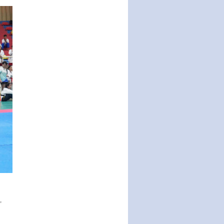
Ban hành Chương trình hành
động của Chính phủ thực hiện
Nghị quyết số 02-NQ/TW ngày
17…
THÔNG BÁO Tuyển dụng lao
động hợp đồng theo Nghị định
số 111/2022/NĐ-CP ngày
30/12/2022 của Chính…
Sửa đổi, bổ sung một số điều
của Thông tư số 320/2016/TT-
BTC của Bộ trưởng Bộ Tài…
Quy định về quản lý website
thương mại điện tử
Nghị quyết quy định điều kiện,
thủ tục tặng, thu hồi danh hiệu
"Công dân danh dự…
Nghị quyết quy định một số
chính sách thúc đẩy nghiên cứu
khoa học, phát triển công…
,
Nghị quyết công bố Nghị quyết
quy phạm pháp luật của HĐND