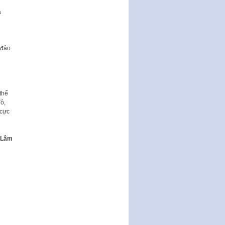
Thành phố triển khai thi…
à
Nghị quyết ban hành quy chế
tiếp công dân của Thường trực
HĐND, đại biểu HĐND thành…
 đảo
Nghị quyết về một số chính sách
ưu đãi, hỗ trợ phát triển hạ tầng,
tổ chức…
Nghị quyết quy định một số nội
dung và định mức chi quản lý
thể
hoạt động khoa…
ô,
 cực
Quy định mức tiền phạt đối với
một số hành vi vi phạm hành
chính trong lĩnh…
 Lâm
Phê duyệt Chương trình phát
triển kinh tế số và xã hội số giai
đoạn 2026 -…