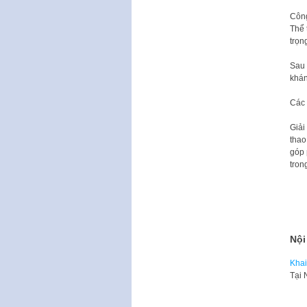
Công
Thể 
trọn
Sau 
khán
Các 
Giải
thao
góp 
tron
Nội
Khai
​Tại