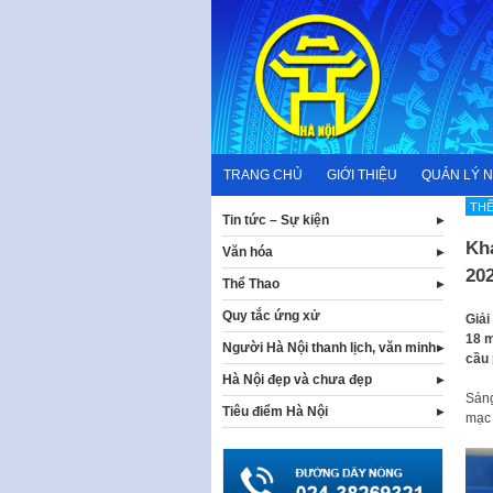
Skip
to
content
TRANG CHỦ
GIỚI THIỆU
QUẢN LÝ 
TH
Tin tức – Sự kiện
Kh
Văn hóa
20
Thể Thao
Quy tắc ứng xử
Giải
18 m
Người Hà Nội thanh lịch, văn minh
cầu 
Hà Nội đẹp và chưa đẹp
Sáng
Tiêu điểm Hà Nội
mạc 