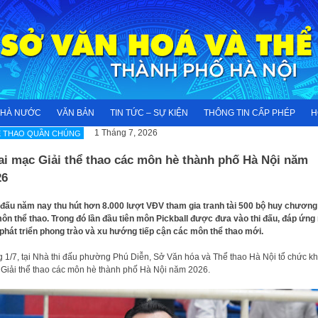
NHÀ NƯỚC
VĂN BẢN
TIN TỨC – SỰ KIỆN
THÔNG TIN CẤP PHÉP
H
1 Tháng 7, 2026
Ể THAO QUẦN CHÚNG
ai mạc Giải thể thao các môn hè thành phố Hà Nội năm
26
 đấu năm nay thu hút hơn 8.000 lượt VĐV tham gia tranh tài 500 bộ huy chương
ôn thể thao. Trong đó lần đầu tiên môn Pickball được đưa vào thi đấu, đáp ứng
phát triển phong trào và xu hướng tiếp cận các môn thể thao mới.
 1/7, tại Nhà thi đấu phường Phú Diễn, Sở Văn hóa và Thể thao Hà Nội tổ chức kh
Giải thể thao các môn hè thành phố Hà Nội năm 2026.