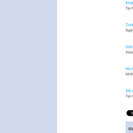
Khai
​Tại
Trườ
Ngày
Giới
Asia
Hà N
Nhữn
Sôi 
Tại 
Để