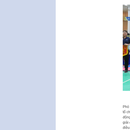
Phó 
tổ c
động
giải
điều