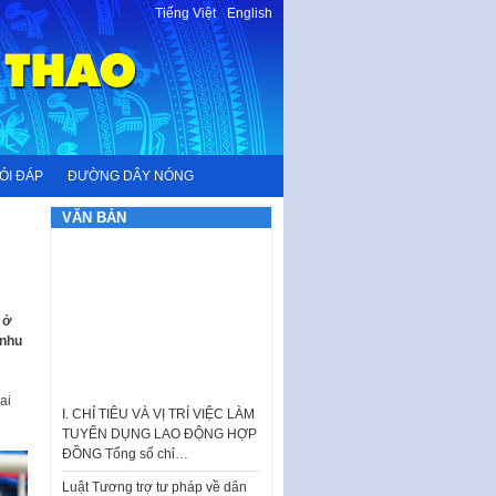
Tiếng Việt
-
English
ỎI ĐÁP
ĐƯỜNG DÂY NÓNG
VĂN BẢN
 ở
 nhu
I. CHỈ TIÊU VÀ VỊ TRÍ VIỆC LÀM
TUYỂN DỤNG LAO ĐỘNG HỢP
ai
ĐỒNG Tổng số chỉ…
Luật Tương trợ tư pháp về dân
sự và Kế hoạch số 187KH-
UBND ngày 0752026 của