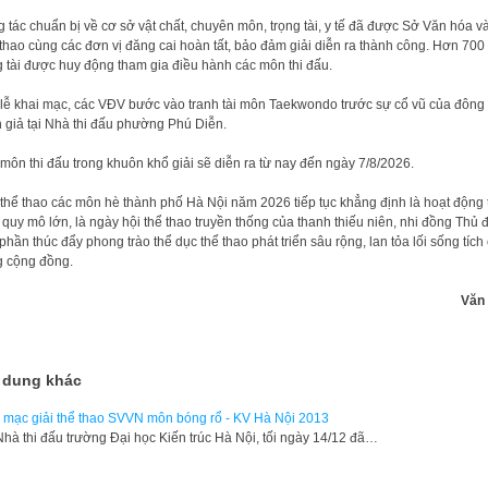
 tác chuẩn bị về cơ sở vật chất, chuyên môn, trọng tài, y tế đã được Sở Văn hóa v
thao cùng các đơn vị đăng cai hoàn tất, bảo đảm giải diễn ra thành công. Hơn 700
g tài được huy động tham gia điều hành các môn thi đấu.
lễ khai mạc, các VĐV bước vào tranh tài môn Taekwondo trước sự cổ vũ của đông
 giả tại Nhà thi đấu phường Phú Diễn.
môn thi đấu trong khuôn khổ giải sẽ diễn ra từ nay đến ngày 7/8/2026.
 thể thao các môn hè thành phố Hà Nội năm 2026 tiếp tục khẳng định là hoạt động 
 quy mô lớn, là ngày hội thể thao truyền thống của thanh thiếu niên, nhi đồng Thủ đ
phần thúc đẩy phong trào thể dục thể thao phát triển sâu rộng, lan tỏa lối sống tích
g cộng đồng.
Văn
 dung khác
 mạc giải thể thao SVVN môn bóng rổ - KV Hà Nội 2013
 Nhà thi đấu trường Đại học Kiến trúc Hà Nội, tối ngày 14/12 đã…