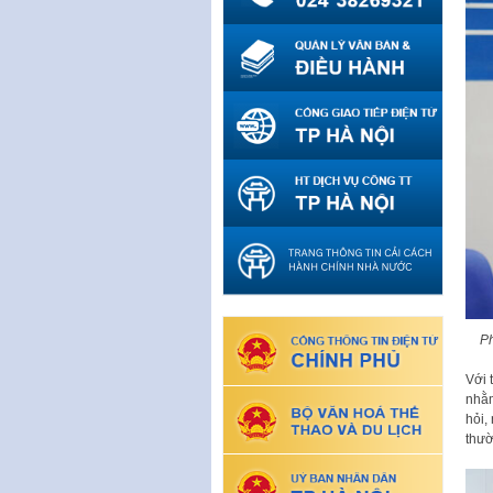
P
Với 
nhằm
hỏi,
thườ