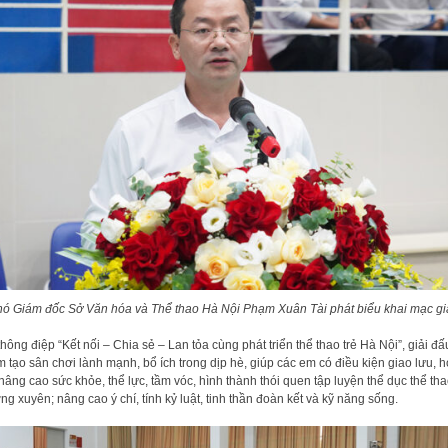
hó Giám đốc Sở Văn hóa và Thể thao Hà Nội Phạm Xuân Tài phát biểu khai mạc giả
thông điệp “Kết nối – Chia sẻ – Lan tỏa cùng phát triển thể thao trẻ Hà Nội”, giải đấ
 tạo sân chơi lành mạnh, bổ ích trong dịp hè, giúp các em có điều kiện giao lưu, h
 nâng cao sức khỏe, thể lực, tầm vóc, hình thành thói quen tập luyện thể dục thể th
ng xuyên; nâng cao ý chí, tính kỷ luật, tinh thần đoàn kết và kỹ năng sống.