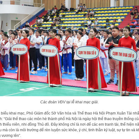
Các đoàn VĐV tại lễ khai mạc giải.
 biểu khai mạc, Phó Giám đốc Sở Văn hóa và Thể thao Hà Nội Phạm Xuân Tài nh
: “Giải thể thao các môn hè thành phố Hà Nội là ngày hội thể thao truyền thống c
h thiếu niên, nhi đồng Thủ đô. Đây không chỉ là nơi để các em tranh tài, thể hiện n
u mà còn là môi trường để rèn luyện sức khỏe, ý chí, tinh thần kỷ luật, sự tự tin và k
 vương lên”.