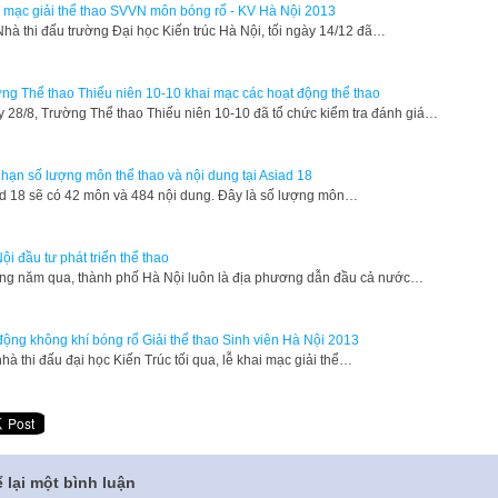
 mạc giải thể thao SVVN môn bóng rổ - KV Hà Nội 2013
 Nhà thi đấu trường Đại học Kiến trúc Hà Nội, tối ngày 14/12 đã…
ng Thể thao Thiếu niên 10-10 khai mạc các hoạt động thể thao
 28/8, Trường Thể thao Thiếu niên 10-10 đã tổ chức kiểm tra đánh giá…
 hạn số lượng môn thể thao và nội dung tại Asiad 18
d 18 sẽ có 42 môn và 484 nội dung. Đây là số lượng môn…
ội đầu tư phát triển thể thao
g năm qua, thành phố Hà Nội luôn là địa phương dẫn đầu cả nước…
động không khí bóng rổ Giải thể thao Sinh viên Hà Nội 2013
nhà thi đấu đại học Kiến Trúc tối qua, lễ khai mạc giải thể…
 lại một bình luận