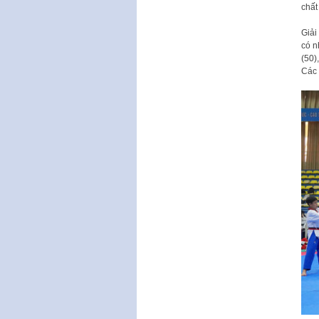
chất
Giải
có n
(50)
Các 