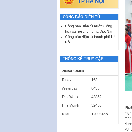
CÔNG BÁO ĐIỆN TỬ
Công báo điện tử nước Cộng
hòa xã hội chủ nghĩa Việt Nam
Công báo điện tử thành phố Hà
Nội
THỐNG KÊ TRUY CẬP
Visitor Status
Today
163
Yesterday
8438
This Week
43862
This Month
52463
Phát
mạnh
Total
12003465
than
khiế
vọng