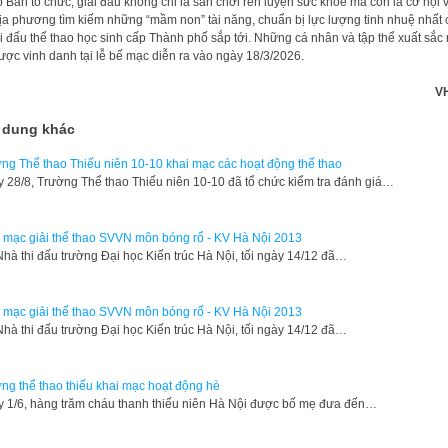
 Ban tổ chức, giải đấu không chỉ là sân chơi rèn luyện sức khỏe mà còn là cơ hội 
ịa phương tìm kiếm những “mầm non” tài năng, chuẩn bị lực lượng tinh nhuệ nhất 
hi đấu thể thao học sinh cấp Thành phố sắp tới. Những cá nhân và tập thể xuất sắc 
ược vinh danh tại lễ bế mạc diễn ra vào ngày 18/3/2026.
V
 dung khác
ng Thể thao Thiếu niên 10-10 khai mạc các hoạt động thể thao
 28/8, Trường Thể thao Thiếu niên 10-10 đã tổ chức kiểm tra đánh giá…
 mạc giải thể thao SVVN môn bóng rổ - KV Hà Nội 2013
 Nhà thi đấu trường Đại học Kiến trúc Hà Nội, tối ngày 14/12 đã…
 mạc giải thể thao SVVN môn bóng rổ - KV Hà Nội 2013
 Nhà thi đấu trường Đại học Kiến trúc Hà Nội, tối ngày 14/12 đã…
ng thể thao thiếu khai mạc hoạt động hè
 1/6, hàng trăm cháu thanh thiếu niên Hà Nội được bố mẹ đưa đến…