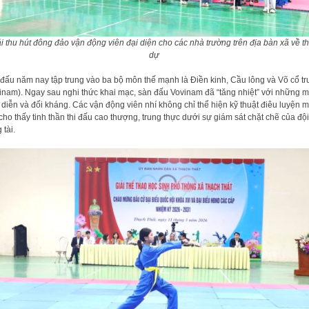
i thu hút đông đảo vận động viên đại diện cho các nhà trường trên địa bàn xã về 
dự
 đấu năm nay tập trung vào ba bộ môn thế mạnh là Điền kinh, Cầu lông và Võ cổ t
inam). Ngay sau nghi thức khai mạc, sàn đấu Vovinam đã “tăng nhiệt” với những 
 diễn và đối kháng. Các vận động viên nhí không chỉ thể hiện kỹ thuật điêu luyện 
cho thấy tinh thần thi đấu cao thượng, trung thực dưới sự giám sát chặt chẽ của độ
 tài.