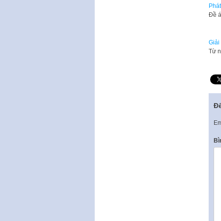
Phát
Đề á
Giải
Từ n
Để
Em
Bì