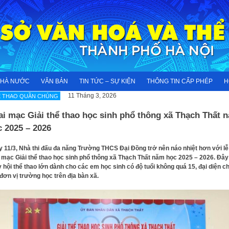
NHÀ NƯỚC
VĂN BẢN
TIN TỨC – SỰ KIỆN
THÔNG TIN CẤP PHÉP
H
11 Tháng 3, 2026
Ể THAO QUẦN CHÚNG
i mạc Giải thể thao học sinh phổ thông xã Thạch Thất 
 2025 – 2026
 11/3, Nhà thi đấu đa năng Trường THCS Đại Đồng trở nên náo nhiệt hơn với lễ
 mạc Giải thể thao học sinh phổ thông xã Thạch Thất năm học 2025 – 2026. Đây
 hội thể thao lớn dành cho các em học sinh có độ tuổi không quá 15, đại diện c
đơn vị trường học trên địa bàn xã.