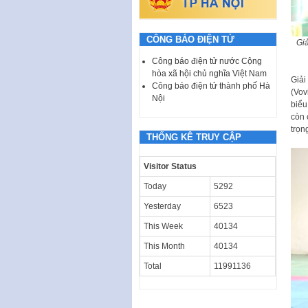
CÔNG BÁO ĐIỆN TỬ
Giả
Công báo điện tử nước Cộng
hòa xã hội chủ nghĩa Việt Nam
Giải
Công báo điện tử thành phố Hà
(Vov
Nội
biểu
còn 
trọng
THỐNG KÊ TRUY CẬP
Visitor Status
Today
5292
Yesterday
6523
This Week
40134
This Month
40134
Total
11991136