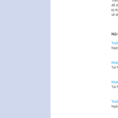
Theo
để đ
kỳ t
sẽ đ
Nội
Trườ
Ngày
Khai
​Tại
Khai
​Tại
Trườ
Ngày