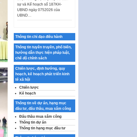
UBND…
Ban hành Danh mục vị trí khai
thác quảng cáo trên địa bàn
thành phố Hà Nội
Kế hoạch Tổ chức Cuộc thi
Thông tin chỉ đạo điều hành
chính luận về bảo vệ nền tảng tư
tưởng của Đảng…
Thông tin tuyên truyền, phổ biến,
hướng dẫn thực hiện pháp luật,
Công bố công khai dự toán kinh
chế độ chính sách
phí xây dựng pháp luật, hoàn
thiện thể chế, chính…
Chiến lược, định hướng, quy
hoạch, kế hoạch phát triển kinh
Quy định về nghiên cứu, ứng
tế xã hội
dụng khoa học, công nghệ, đổi
mới sáng tạo và chuyển…
Chiến lược
Kế hoạch
Quy định chi tiết và hướng dẫn
thi hành một số điều của Luật Lý
Thông tin về dự án, hạng mục
lịch tư…
đầu tư, đấu thầu, mua sắm công
Sửa đổi, bổ sung một số nội
Đấu thầu mua sắm công
dung tại Nghị quyết số 30/NQ-
Thông tin dự án
CP ngày 24 tháng 02…
Thông tin hạng mục đầu tư
Ban hành Chương trình hành