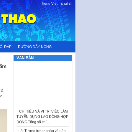
Tiếng Việt
-
English
ỎI ĐÁP
ĐƯỜNG DÂY NÓNG
VĂN BẢN
năm
 là
ho
I. CHỈ TIÊU VÀ VỊ TRÍ VIỆC LÀM
TUYỂN DỤNG LAO ĐỘNG HỢP
ĐỒNG Tổng số chỉ…
Luật Tương trợ tư pháp về dân
sự và Kế hoạch số 187KH-
UBND ngày 0752026 của