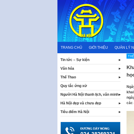
Skip
to
content
TRANG CHỦ
GIỚI THIỆU
QUẢN LÝ 
TH
Tin tức – Sự kiện
Kha
Văn hóa
học
Thể Thao
Quy tắc ứng xử
Ngày
khai
Người Hà Nội thanh lịch, văn minh
ngày
các 
Hà Nội đẹp và chưa đẹp
Tiêu điểm Hà Nội