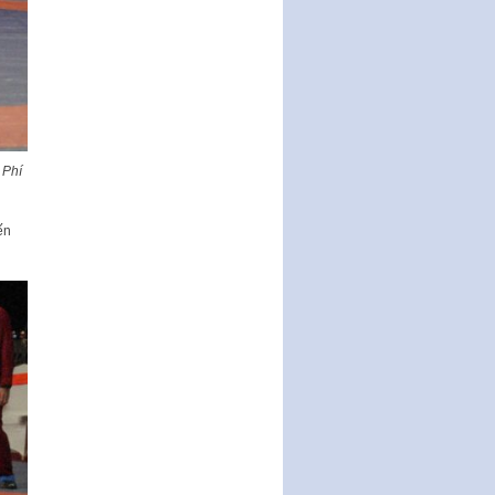
Nghị quyết ban hành quy chế
tiếp công dân của Thường trực
HĐND, đại biểu HĐND thành…
Nghị quyết về một số chính sách
ưu đãi, hỗ trợ phát triển hạ tầng,
tổ chức…
 Phí
Nghị quyết quy định một số nội
dung và định mức chi quản lý
hoạt động khoa…
ến
Quy định mức tiền phạt đối với
một số hành vi vi phạm hành
chính trong lĩnh…
Phê duyệt Chương trình phát
triển kinh tế số và xã hội số giai
đoạn 2026 -…