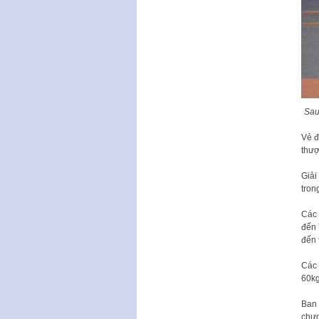
Sau
Vẻ đ
thượ
Giải
tron
Các 
đến 
đến 
Các 
60kg
Ban 
chươ