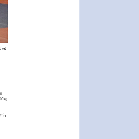
ổ vũ
kg
 90kg
 đến