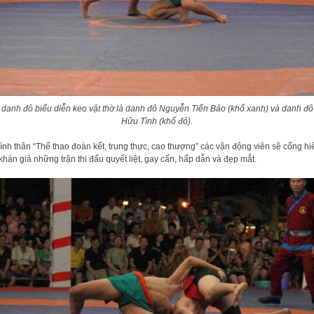
 danh đô biểu diễn keo vật thờ là danh đô Nguyễn Tiến Bảo (khố xanh) và danh đô
Hữu Tình (khố đỏ).
tình thân “Thể thao đoàn kết, trung thực, cao thượng” các vận động viên sẽ cống hi
khán giả những trận thi đấu quyết liệt, gay cấn, hấp dẫn và đẹp mắt.