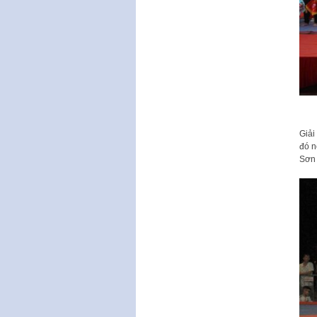
Giải
đó n
Sơn 