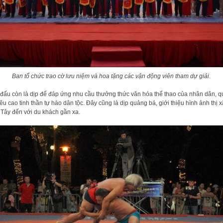
Ban tổ chức trao cờ lưu niệm và hoa tặng các vận động viên tham dự giải.
 đấu còn là dịp để đáp ứng nhu cầu thưởng thức văn hóa thể thao của nhân dân, q
êu cao tinh thần tự hào dân tộc. Đây cũng là dịp quảng bá, giới thiệu hình ảnh thị x
Tây đến với du khách gần xa.