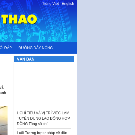
Tiếng Việt
-
English
ỎI ĐÁP
ĐƯỜNG DÂY NÓNG
VĂN BẢN
 và
ranh
I. CHỈ TIÊU VÀ VỊ TRÍ VIỆC LÀM
TUYỂN DỤNG LAO ĐỘNG HỢP
ĐỒNG Tổng số chỉ…
Luật Tương trợ tư pháp về dân
sự và Kế hoạch số 187KH-
UBND ngày 0752026 của