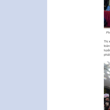
Ph
Thị 
toàn
luyệ
phát