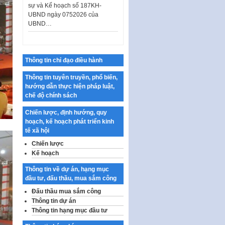
UBND…
Ban hành Danh mục vị trí khai
thác quảng cáo trên địa bàn
thành phố Hà Nội
Kế hoạch Tổ chức Cuộc thi
chính luận về bảo vệ nền tảng tư
Thông tin chỉ đạo điều hành
tưởng của Đảng…
Thông tin tuyên truyền, phổ biến,
Công bố công khai dự toán kinh
hướng dẫn thực hiện pháp luật,
phí xây dựng pháp luật, hoàn
chế độ chính sách
thiện thể chế, chính…
Chiến lược, định hướng, quy
Quy định về nghiên cứu, ứng
hoạch, kế hoạch phát triển kinh
dụng khoa học, công nghệ, đổi
tế xã hội
mới sáng tạo và chuyển…
Chiến lược
Quy định chi tiết và hướng dẫn
Kế hoạch
thi hành một số điều của Luật Lý
lịch tư…
Thông tin về dự án, hạng mục
đầu tư, đấu thầu, mua sắm công
Sửa đổi, bổ sung một số nội
dung tại Nghị quyết số 30/NQ-
Đấu thầu mua sắm công
CP ngày 24 tháng 02…
Thông tin dự án
Thông tin hạng mục đầu tư
Ban hành Chương trình hành
động của Chính phủ thực hiện