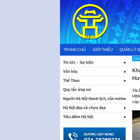
Skip
to
content
TRANG CHỦ
GIỚI THIỆU
QUẢN LÝ 
CHƯ
Tin tức – Sự kiện
Kh
Văn hóa
Hư
Thể Thao
Quy tắc ứng xử
Tối 
UBND
Người Hà Nội thanh lịch, văn minh
cúp 
Hà Nội đẹp và chưa đẹp
Tiêu điểm Hà Nội