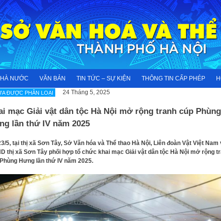
NHÀ NƯỚC
VĂN BẢN
TIN TỨC – SỰ KIỆN
THÔNG TIN CẤP PHÉP
H
24 Tháng 5, 2025
A ĐƯỢC PHÂN LOẠI
ai mạc Giải vật dân tộc Hà Nội mở rộng tranh cúp Phùng
ng lần thứ IV năm 2025
23/5, tại thị xã Sơn Tây, Sở Văn hóa và Thể thao Hà Nội, Liên đoàn Vật Việt Nam
 thị xã Sơn Tây phối hợp tổ chức khai mạc Giải vật dân tộc Hà Nội mở rộng t
Phùng Hưng lần thứ IV năm 2025.