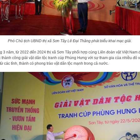
Phó Chủ tịch UBND thị xã Sơn Tây Lê Đại Thăng phát biểu khai mạc giải.
g 3 năm, từ 2022 đến 2024 thị xã Sơn Tây phối hợp cùng Liên đoàn vật Việt Nam đ
 thành công giải vật dân tộc tranh cúp Phùng Hưng với sự tham gia của nhiều đô v
từ các tỉnh, thành có phong trào vật dân tộc mạnh trong cả nước.