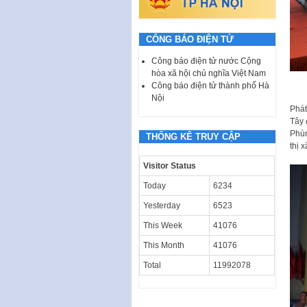
CÔNG BÁO ĐIỆN TỬ
Công báo điện tử nước Cộng
hòa xã hội chủ nghĩa Việt Nam
Công báo điện tử thành phố Hà
Nội
Phát
Tây 
Phùn
THỐNG KÊ TRUY CẬP
thị 
Visitor Status
Today
6234
Yesterday
6523
This Week
41076
This Month
41076
Total
11992078