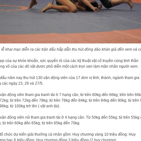
 lễ khai mạc diễn ra các trận đấu hấp dẫn thu hút đông đảo khán giả đến xem và c
ẹp của sự khỏe khoắn, sức quyến rũ của các kỹ thuật vật cổ truyền cùng tinh thần
ng võ của các đô vật được phô diễn một cách trọn vẹn làm mãn nhãn người xem.
 đấu năm nay thu hút 130 vận động viên của 17 đơn vị tỉnh, thành, ngành tham gia
g các ngày 23, 26 và 27/5.
vận động viên tham gia tranh tài ở 7 hạng cân, từ trên 60kg đến 66kg; trên trên 66
72kg; từ trên 72kg đến 78kg; từ trên 78kg đến 84kg; từ trên 84kg đến 90kg; từ trên
96kg; từ 100kg trở lên ( vật anh tài).
vận động viên nữ tham gia tranh tài ở 4 hạng cân: Từ 50kg đến 55kg; từ trên 55kg
; từ trên 60kg đến 65kg; từ trên 65kg đến 70kg.
tổ chức dự kiến giải thưởng cá nhân gồm: Huy chương vàng 10 triệu đồng: Huy
ng bạc 6 triệu đồng: Huy chương đồng 3 triệu đồng (2 huy chương).