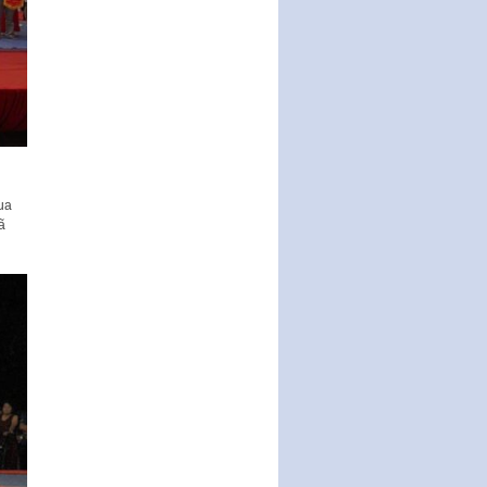
động của Chính phủ thực hiện
Nghị quyết số 02-NQ/TW ngày
17…
THÔNG BÁO Tuyển dụng lao
động hợp đồng theo Nghị định
số 111/2022/NĐ-CP ngày
30/12/2022 của Chính…
Sửa đổi, bổ sung một số điều
của Thông tư số 320/2016/TT-
ua
BTC của Bộ trưởng Bộ Tài…
ã
Quy định về quản lý website
thương mại điện tử
Nghị quyết quy định điều kiện,
thủ tục tặng, thu hồi danh hiệu
"Công dân danh dự…
Nghị quyết quy định một số
chính sách thúc đẩy nghiên cứu
khoa học, phát triển công…
Nghị quyết công bố Nghị quyết
quy phạm pháp luật của HĐND
Thành phố triển khai thi…