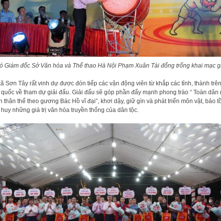
ó Giám đốc Sở Văn hóa và Thể thao Hà Nội Phạm Xuân Tài đống trống khai mạc gi
xã Sơn Tây rất vinh dự được đón tiếp các vận động viên từ khắp các tỉnh, thành trê
 quốc về tham dự giải đấu. Giải đấu sẽ góp phần đẩy mạnh phong trào “ Toàn dân 
n thân thể theo gương Bác Hồ vĩ đại”, khơi dậy, giữ gìn và phát triển môn vật, bảo t
 huy những giá trị văn hóa truyền thống của dân tộc.