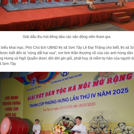
Giải đấu thu hút đông đảo các vận động viên tham gia.
 biểu khai mạc, Phó Chủ tịch UBND thị xã Sơn Tây Lê Đại Thăng cho biết, thị xã S
được biết đến là “vùng đất hai vua”, nơi tinh thần thượng võ của các anh hùng dân 
g Hưng và Ngô Quyền được đời đời gìn giữ, phát huy, là niềm tự hào của người 
xã Sơn Tây.