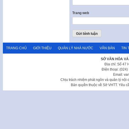
Trang web
TRANG CHỦ
GIỚI THIỆU
QUẢN LÝ NHÀ NƯỚC
VĂN BẢN
TIN 
SỞ VĂN HÓA VÀ
Địa chỉ: Số 47
Điện thoại: (024
Email: va
Chịu trách nhiệm phát ngôn và quản lý nộ
Bản quyền thuộc về Sở VHTT. Yêu cầu 