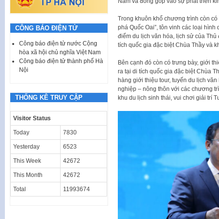
Nam và đóng góp vào sự phát triển kin
Trong khuôn khổ chương trình còn có 
phá Quốc Oai”, tôn vinh các loại hình 
CÔNG BÁO ĐIỆN TỬ
điểm du lịch văn hóa, lịch sử của Thủ
Công báo điện tử nước Cộng
tích quốc gia đặc biệt Chùa Thầy và k
hòa xã hội chủ nghĩa Việt Nam
Công báo điện tử thành phố Hà
Bên cạnh đó còn có trưng bày, giới th
Nội
ra tại di tích quốc gia đặc biệt Chùa 
hàng giới thiệu tour, tuyến du lịch văn 
nghiệp – nông thôn với các chương tr
THỐNG KÊ TRUY CẬP
khu du lịch sinh thái, vui chơi giải t
Visitor Status
Today
7830
Yesterday
6523
This Week
42672
This Month
42672
Total
11993674