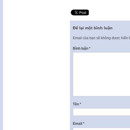
Để lại một bình luận
Email của bạn sẽ không được hiển t
Bình luận
*
Tên
*
Email
*