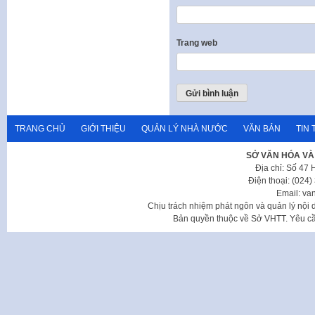
Trang web
TRANG CHỦ
GIỚI THIỆU
QUẢN LÝ NHÀ NƯỚC
VĂN BẢN
TIN 
SỞ VĂN HÓA VÀ
Địa chỉ: Số 47
Điện thoại: (024
Email: va
Chịu trách nhiệm phát ngôn và quản lý nộ
Bản quyền thuộc về Sở VHTT. Yêu cầu 