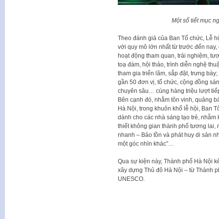
Một số tiết mục ng
Theo đánh giá của Ban Tổ chức, Lễ h
với quy mô lớn nhất từ trước đến nay,
hoạt động tham quan, trải nghiệm, tươn
toạ đàm, hội thảo, trình diễn nghệ th
tham gia triển lãm, sắp đặt, trưng bày
gần 50 đơn vị, tổ chức, cộng đồng sán
chuyên sâu… cùng hàng triệu lượt tiếp
Bên cạnh đó, nhằm tôn vinh, quảng bá,
Hà Nội, trong khuôn khổ lễ hội, Ban Tổ
dành cho các nhà sáng tạo trẻ, nhằm k
thiết không gian thành phố tương lai,
nhanh – Bảo tồn và phát huy di sản nh
một góc nhìn khác”…
Qua sự kiện này, Thành phố Hà Nội kê
xây dựng Thủ đô Hà Nội – từ Thành ph
UNESCO.