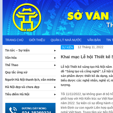
Skip
to
content
TRANG CHỦ
GIỚI THIỆU
QUẢN LÝ NHÀ NƯỚC
VĂN BẢN
TIN 
12 Tháng 11, 2022
SỰ KIỆN
Tin tức – Sự kiện
Khai mạc Lễ hội Thiết kế
Văn hóa
Thể Thao
Lễ hội Thiết kế sáng tạo Hà Nội năm
đề “Sáng tạo và công nghệ”. Lễ hội 
Quy tắc ứng xử
sản phẩm được thiết kế đa dạng, sán
Người Hà Nội thanh lịch, văn minh
biểu được các nghệ nhân, nghệ sĩ, n
tượng.
Hà Nội đẹp và chưa đẹp
Tối 11/11/2022, tại không gian đi bộ
Tiêu điểm Hà Nội
phối hợp với Hội Kiến trúc sư Việt Na
năm 2022. Sự kiện có sự đồng hành 
trình Định cư con người Liên hợp qu
nghệ Việt Nam, Trung tâm xúc tiến Đầ