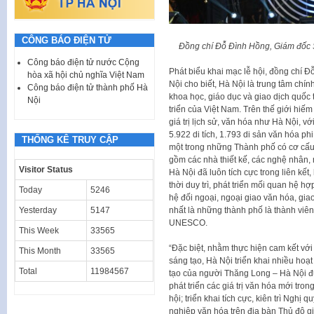
CÔNG BÁO ĐIỆN TỬ
Đồng chí Đỗ Đình Hồng, Giám đốc 
Công báo điện tử nước Cộng
Phát biểu khai mạc lễ hội, đồng chí 
hòa xã hội chủ nghĩa Việt Nam
Nội cho biết, Hà Nội là trung tâm chín
Công báo điện tử thành phố Hà
khoa học, giáo dục và giao dịch quốc t
Nội
triển của Việt Nam. Trên thế giới hi
giá trị lịch sử, văn hóa như Hà Nội, 
5.922 di tích, 1.793 di sản văn hóa ph
THỐNG KÊ TRUY CẬP
một trong những Thành phố có cơ cấu
gồm các nhà thiết kế, các nghệ nhân,
Visitor Status
Hà Nội đã luôn tích cực trong liên kết
thời duy trì, phát triển mối quan hệ 
Today
5246
hệ đối ngoại, ngoại giao văn hóa, giao
Yesterday
5147
nhất là những thành phố là thành viê
UNESCO.
This Week
33565
“Đặc biệt, nhằm thực hiện cam kết v
This Month
33565
sáng tạo, Hà Nội triển khai nhiều ho
Total
11984567
tạo của người Thăng Long – Hà Nội đư
phát triển các giá trị văn hóa mới tron
hội; triển khai tích cực, kiên trì Ngh
nghiệp văn hóa trên địa bàn Thủ đô 