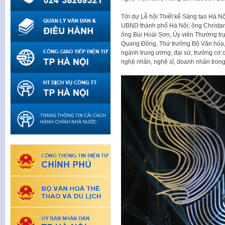
Tới dự Lễ hội Thiết kế Sáng tạo Hà 
UBND thành phố Hà Nội; ông Christan
ông Bùi Hoài Sơn, Ủy viên Thường tr
Quang Đông, Thứ trưởng Bộ Văn hóa, T
ngành trung ương; đại sứ, trưởng cơ q
nghệ nhân, nghệ sĩ, doanh nhân trong 