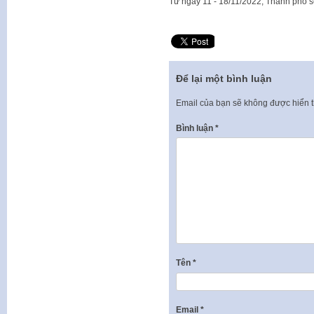
Từ ngày 11 - 18/11/2022, Thành phố s
Để lại một bình luận
Email của bạn sẽ không được hiển t
Bình luận
*
Tên
*
Email
*