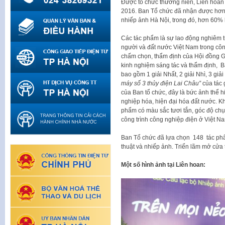
Được tổ chức thường niên, Liên hoan
2016. Ban Tổ chức đã nhận được hơn 
nhiếp ảnh Hà Nội, trong đó, hơn 60% là
Các tác phẩm là sự lao động nghiêm tú
người và đất nước Việt Nam trong côn
chấm chọn, thẩm định của Hội đồng G
kinh nghiệm sáng tác và thẩm định, B
bao gồm 1 giải Nhất, 2 giải Nhì, 3 giả
máy số 3 thủy điện Lai Châu”
của tác
của Ban tổ chức, đây là bức ảnh thể h
nghiệp hóa, hiện đại hóa đất nước. K
phẩm có màu sắc tươi tắn, góc độ ch
công trình công nghiệp điện ở Việt N
Ban Tổ chức đã lựa chọn 148 tác phẩm
thuật và nhiếp ảnh. Triển lãm mở cửa 
Một số hình ảnh tại Liên hoan: