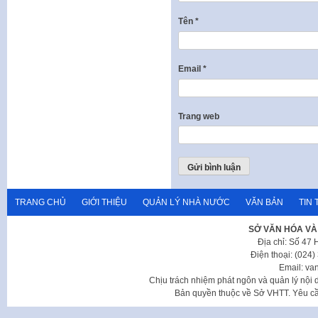
Tên
*
Email
*
Trang web
TRANG CHỦ
GIỚI THIỆU
QUẢN LÝ NHÀ NƯỚC
VĂN BẢN
TIN 
SỞ VĂN HÓA VÀ
Địa chỉ: Số 47
Điện thoại: (024
Email: va
Chịu trách nhiệm phát ngôn và quản lý nộ
Bản quyền thuộc về Sở VHTT. Yêu cầu 