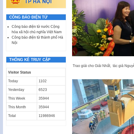
CÔNG BÁO ĐIỆN TỬ
Công báo điện tử nước Cộng
hòa xã hội chủ nghĩa Việt Nam
Công báo điện tử thành phố Hà
Nội
THỐNG KÊ TRUY CẬP
Trao giải cho Giải Nhất, tác giả Nguy
Visitor Status
Today
1102
Yesterday
6523
This Week
35944
This Month
35944
Total
11986946