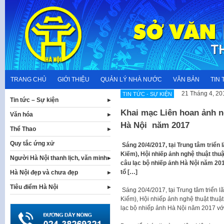
Skip
to
content
TRANG CHỦ
GIỚI THIỆU
QUẢN LÝ NHÀ NƯỚC
VĂN BẢN
TIN 
21 Tháng 4, 20
TIN TỨC - SỰ KIỆN
Tin tức – Sự kiện
Khai mạc Liên hoan ảnh n
Văn hóa
Hà Nội năm 2017
Thể Thao
Quy tắc ứng xử
Sáng 20/4/2017, tại Trung tâm triển
Kiếm), Hội nhiếp ảnh nghệ thuật thu
Người Hà Nội thanh lịch, văn minh
câu lạc bộ nhiếp ảnh Hà Nội năm 20
tổ […]
Hà Nội đẹp và chưa đẹp
Tiêu điểm Hà Nội
Sáng 20/4/2017, tại Trung tâm triển 
Kiếm), Hội nhiếp ảnh nghệ thuật thuậ
lạc bộ nhiếp ảnh Hà Nội năm 2017 vớ