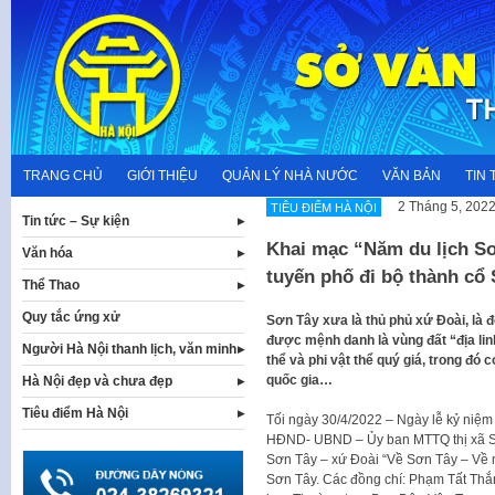
Skip
to
content
TRANG CHỦ
GIỚI THIỆU
QUẢN LÝ NHÀ NƯỚC
VĂN BẢN
TIN 
2 Tháng 5, 202
TIÊU ĐIỂM HÀ NỘI
Tin tức – Sự kiện
Khai mạc “Năm du lịch Sơ
Văn hóa
tuyến phố đi bộ thành cổ
Thể Thao
Quy tắc ứng xử
Sơn Tây xưa là thủ phủ xứ Đoài, là đ
được mệnh danh là vùng đất “địa linh 
Người Hà Nội thanh lịch, văn minh
thể và phi vật thể quý giá, trong đó c
quốc gia…
Hà Nội đẹp và chưa đẹp
Tiêu điểm Hà Nội
Tối ngày 30/4/2022 – Ngày lễ kỷ niệm
HĐND- UBND – Ủy ban MTTQ thị xã Sơ
Sơn Tây – xứ Đoài “Về Sơn Tây – Về m
Sơn Tây. Các đồng chí: Phạm Tất Th