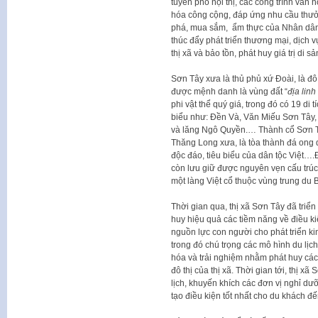
tuyến phố nội thị, các công trình văn
hóa công cộng, đáp ứng nhu cầu thưởng
phá, mua sắm, ẩm thực của Nhân dân 
thúc đẩy phát triển thương mại, dịch v
thị xã và bảo tồn, phát huy giá trị di
Sơn Tây xưa là thủ phủ xứ Đoài, là đô
được mệnh danh là vùng đất “
địa linh
phi vật thể quý giá, trong đó có 19 di t
biểu như: Đền Và, Văn Miếu Sơn Tây,
và lăng Ngô Quyền.… Thành cổ Sơn Tâ
Thăng Long xưa, là tòa thành đá ong 
độc đáo, tiêu biểu của dân tộc Việt…
còn lưu giữ được nguyên vẹn cấu trúc 
một làng Việt cổ thuộc vùng trung du 
Thời gian qua, thị xã Sơn Tây đã triể
huy hiệu quả các tiềm năng về điều kiệ
nguồn lực con người cho phát triển kinh 
trong đó chú trọng các mô hình du lịch
hóa và trải nghiệm nhằm phát huy các gi
đô thị của thị xã. Thời gian tới, thị 
lịch, khuyến khích các đơn vị nghỉ dư
tạo điều kiện tốt nhất cho du khách đế