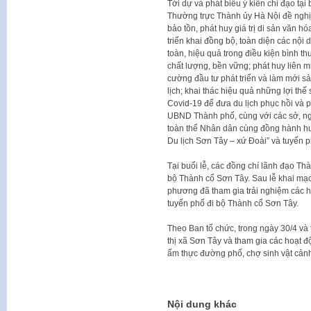
Tới dự và phát biểu ý kiến chỉ đạo tại
Thường trực Thành ủy Hà Nội đề nghị th
bảo tồn, phát huy giá trị di sản văn 
triển khai đồng bộ, toàn diện các nộ
toàn, hiệu quả trong điều kiện bình th
chất lượng, bền vững; phát huy liên m
cường đầu tư phát triển và làm mới 
lịch; khai thác hiệu quả những lợi thế
Covid-19 để đưa du lịch phục hồi và p
UBND Thành phố, cùng với các sở, ng
toàn thể Nhân dân cùng đồng hành hư
Du lịch Sơn Tây – xứ Đoài” và tuyến 
Tại buổi lễ, các đồng chí lãnh đạo Th
bộ Thành cổ Sơn Tây. Sau lễ khai mạc
phương đã tham gia trải nghiệm các 
tuyến phố đi bộ Thành cổ Sơn Tây.
Theo Ban tổ chức, trong ngày 30/4 và
thị xã Sơn Tây và tham gia các hoạt 
ẩm thực đường phố, chợ sinh vật cả
Nội dung khác