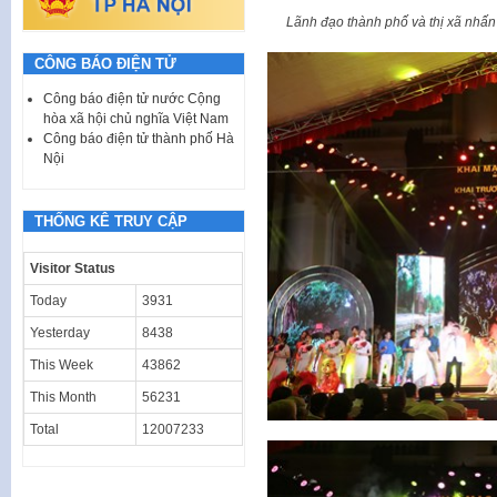
Lãnh đạo thành phố và thị xã nhấn
CÔNG BÁO ĐIỆN TỬ
Công báo điện tử nước Cộng
hòa xã hội chủ nghĩa Việt Nam
Công báo điện tử thành phố Hà
Nội
THỐNG KÊ TRUY CẬP
Visitor Status
Today
3931
Yesterday
8438
This Week
43862
This Month
56231
Total
12007233