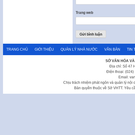
Trang web
TRANG CHỦ
GIỚI THIỆU
QUẢN LÝ NHÀ NƯỚC
VĂN BẢN
TIN 
SỞ VĂN HÓA VÀ
Địa chỉ: Số 47
Điện thoại: (024
Email: va
Chịu trách nhiệm phát ngôn và quản lý nộ
Bản quyền thuộc về Sở VHTT. Yêu cầu 