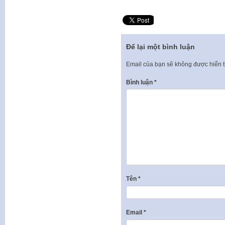
Để lại một bình luận
Email của bạn sẽ không được hiển t
Bình luận
*
Tên
*
Email
*