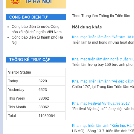
Theo
Trung tâm Thông tin Triển lãm
CÔNG BÁO ĐIỆN TỬ
Nội dung khác
Công báo điện tử nước Cộng
hòa xã hội chủ nghĩa Việt Nam
Khai mạc Triển lãm ảnh "Nét xưa Hà N
Công báo điện tử thành phố Hà
Triển lãm là một trong những hoạt độ
Nội
Khai mạc triển lãm ảnh nghệ thuật "H
THỐNG KÊ TRUY CẬP
Triển lãm trưng bày 150 bức ảnh phon
Visitor Status
Today
3220
Khai mạc Triển lãm ảnh “Vẻ đẹp đất 
Chiều 17/7, tại Trung tâm Triển lãm 
Yesterday
6523
This Week
38062
Khai mạc Festival Mỹ thuật trẻ 2017
This Month
38062
“Festival Mỹ thuật trẻ” là sự kiện vă
Total
11989064
Khai mạc triển lãm ảnh “Kiến trúc Hà 
HNMO) - Sáng 13-7, triển lãm ảnh “K