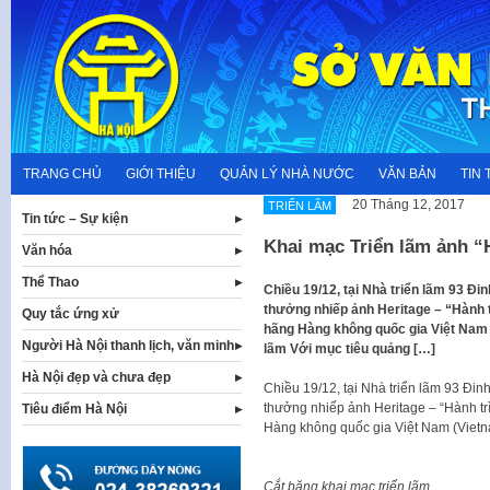
Skip
to
content
TRANG CHỦ
GIỚI THIỆU
QUẢN LÝ NHÀ NƯỚC
VĂN BẢN
TIN 
20 Tháng 12, 2017
TRIỂN LÃM
Tin tức – Sự kiện
Khai mạc Triển lãm ảnh “
Văn hóa
Thể Thao
Chiều 19/12, tại Nhà triển lãm 93 Đi
thưởng nhiếp ảnh Heritage – “Hành t
Quy tắc ứng xử
hãng Hàng không quốc gia Việt Nam (
Người Hà Nội thanh lịch, văn minh
lãm Với mục tiêu quảng […]
Hà Nội đẹp và chưa đẹp
Chiều 19/12, tại Nhà triển lãm 93 Đin
thưởng nhiếp ảnh Heritage – “Hành tr
Tiêu điểm Hà Nội
Hàng không quốc gia Việt Nam (Vietna
Cắt băng khai mạc triển lãm