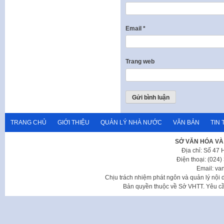
Email
*
Trang web
TRANG CHỦ
GIỚI THIỆU
QUẢN LÝ NHÀ NƯỚC
VĂN BẢN
TIN 
SỞ VĂN HÓA VÀ
Địa chỉ: Số 47
Điện thoại: (024
Email: va
Chịu trách nhiệm phát ngôn và quản lý nộ
Bản quyền thuộc về Sở VHTT. Yêu cầu 