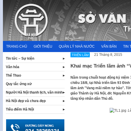
Skip
to
content
TRANG CHỦ
GIỚI THIỆU
QUẢN LÝ NHÀ NƯỚC
VĂN BẢN
TIN 
21 Tháng 8, 2015
TRIỂN LÃM
Tin tức – Sự kiện
Khai mạc Triển lãm ảnh “
Văn hóa
Thể Thao
​Nằm trong chuỗi hoạt động kỷ niệ
chiều 18/8, tại Nhà triển lãm 93 Đi
Quy tắc ứng xử
lãm ảnh "Vang mãi niềm tự hào". Tớ
Người Hà Nội thanh lịch, văn minh
giáo Thành ủy Hà Nội, đ/c Nguyễn 
tầng lớp nhân dân Thủ đô.​
Hà Nội đẹp và chưa đẹp
Tiêu điểm Hà Nội
L