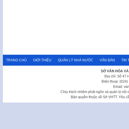
TRANG CHỦ
GIỚI THIỆU
QUẢN LÝ NHÀ NƯỚC
VĂN BẢN
TIN 
SỞ VĂN HÓA VÀ
Địa chỉ: Số 47
Điện thoại: (024
Email: va
Chịu trách nhiệm phát ngôn và quản lý nộ
Bản quyền thuộc về Sở VHTT. Yêu cầu 