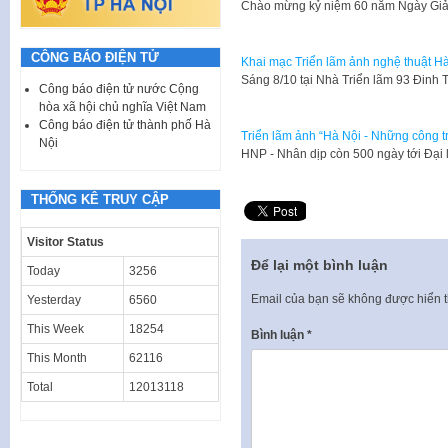
​Chào mừng kỷ niệm 60 năm Ngày Giải
CÔNG BÁO ĐIỆN TỬ
Khai mạc Triển lãm ảnh nghệ thuật Hà
​Sáng 8/10 tại Nhà Triển lãm 93 Đinh
Công báo điện tử nước Cộng
hòa xã hội chủ nghĩa Việt Nam
Công báo điện tử thành phố Hà
Triển lãm ảnh “Hà Nội - Những công tr
Nội
​HNP - Nhân dịp còn 500 ngày tới Đạ
THỐNG KÊ TRUY CẬP
Visitor Status
Để lại một bình luận
Today
3256
Email của bạn sẽ không được hiển t
Yesterday
6560
This Week
18254
Bình luận
*
This Month
62116
Total
12013118