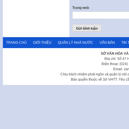
Trang web
TRANG CHỦ
GIỚI THIỆU
QUẢN LÝ NHÀ NƯỚC
VĂN BẢN
TIN 
SỞ VĂN HÓA VÀ
Địa chỉ: Số 47
Điện thoại: (024
Email: va
Chịu trách nhiệm phát ngôn và quản lý nộ
Bản quyền thuộc về Sở VHTT. Yêu cầu 