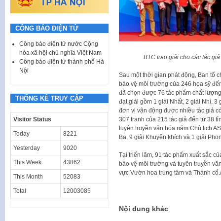
CÔNG BÁO ĐIỆN TỬ
Công báo điện tử nước Cộng
hòa xã hội chủ nghĩa Việt Nam
BTC trao giải cho các tác giả
Công báo điện tử thành phố Hà
Nội
Sau một thời gian phát động, Ban tổ 
bảo vệ môi trường của 246 họa sỹ đến
đã chọn được 76 tác phẩm chất lượng 
THỐNG KÊ TRUY CẬP
đạt giải gồm 1 giải Nhất, 2 giải Nhì, 3
đơn vị vận động được nhiều tác giả có
Visitor Status
307 tranh của 215 tác giả đến từ 38 tỉ
tuyên truyền văn hóa năm Chủ tịch AS
Today
8221
Ba, 9 giải Khuyến khích và 1 giải Phon
Yesterday
9020
Tại triển lãm, 91 tác phẩm xuất sắc củ
This Week
43862
bảo vệ môi trường và tuyên truyền vă
vực Vườn hoa trung tâm và Thành cổ./
This Month
52083
Total
12003085
Nội dung khác