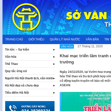
Skip
to
content
TRANG CHỦ
GIỚI THIỆU
QUẢN LÝ NHÀ NƯỚC
VĂN BẢN
TIN 
27 Tháng 11, 2020
VĂN HÓA
Tin tức – Sự kiện
Khai mạc triển lãm tranh 
Văn hóa
trường
Thể Thao
Quy tắc ứng xử
Ngày 24/11/2020, tại Vườn hoa trun
hóa Thể thao và Du lịch phối hợp vớ
Người Hà Nội thanh lịch, văn minh
cổ động tuyên truyền về bảo vệ môi
ASEAN
Hà Nội đẹp và chưa đẹp
Tiêu điểm Hà Nội