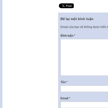
Để lại một bình luận
Email của bạn sẽ không được hiển t
Bình luận
*
Tên
*
Email
*