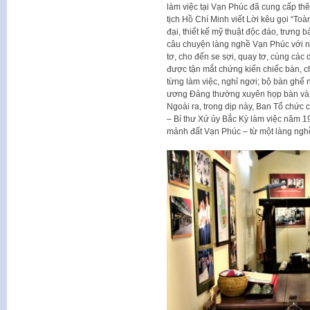
làm việc tại Vạn Phúc đã cung cấp thê
tịch Hồ Chí Minh viết Lời kêu gọi “To
đại, thiết kế mỹ thuật độc đáo, trưng bà
câu chuyện làng nghề Vạn Phúc với n
tơ, cho đến se sợi, quay tơ, cùng các
được tận mắt chứng kiến chiếc bàn, ch
từng làm việc, nghỉ ngơi; bộ bàn ghế
ương Đảng thường xuyên họp bàn và 
Ngoài ra, trong dịp này, Ban Tổ chứ
– Bí thư Xứ ủy Bắc Kỳ làm việc năm 19
mảnh đất Vạn Phúc – từ một làng ngh