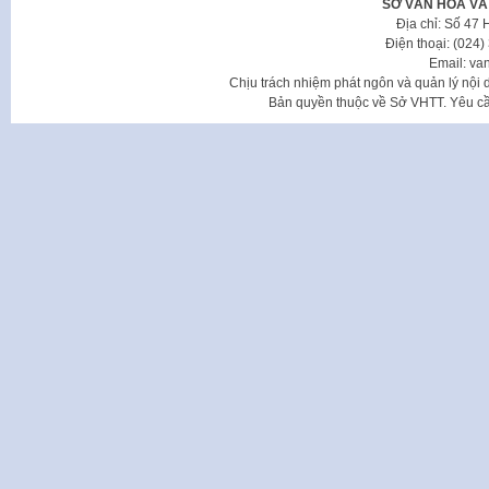
SỞ VĂN HÓA VÀ
Địa chỉ: Số 47
Điện thoại: (024
Email: va
Chịu trách nhiệm phát ngôn và quản lý nộ
Bản quyền thuộc về Sở VHTT. Yêu cầu 