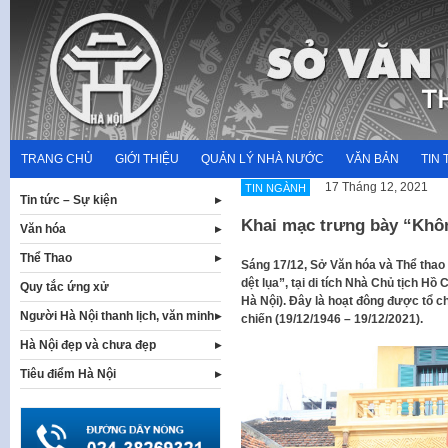
Skip
to
content
TRANG CHỦ
GIỚI THIỆU
QUẢN LÝ NHÀ NƯỚC
VĂN BẢN
TIN 
17 Tháng 12, 2021
TIN NGÀNH
Tin tức – Sự kiện
Khai mạc trưng bày “Khôn
Văn hóa
Thể Thao
Sáng 17/12, Sở Văn hóa và Thể thao
dệt lụa”, tại di tích Nhà Chủ tịch Hồ
Quy tắc ứng xử
Hà Nội). Đây là hoạt đông được tổ 
Người Hà Nội thanh lịch, văn minh
chiến (19/12/1946 – 19/12/2021).
Hà Nội đẹp và chưa đẹp
Tiêu điểm Hà Nội