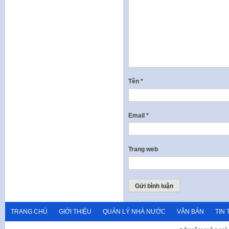
Tên
*
Email
*
Trang web
TRANG CHỦ
GIỚI THIỆU
QUẢN LÝ NHÀ NƯỚC
VĂN BẢN
TIN 