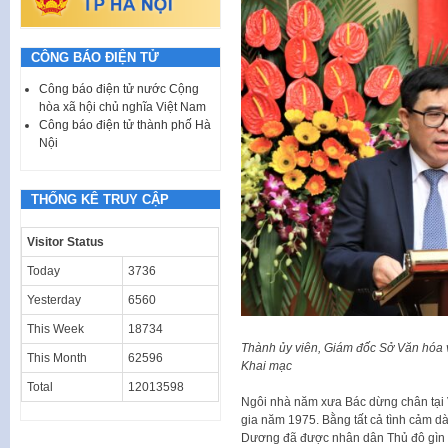
CÔNG BÁO ĐIỆN TỬ
Công báo điện tử nước Cộng
hòa xã hội chủ nghĩa Việt Nam
Công báo điện tử thành phố Hà
Nội
THỐNG KÊ TRUY CẬP
Visitor Status
Today
3736
Yesterday
6560
This Week
18734
Thành ủy viên, Giám đốc Sở Văn hóa 
This Month
62596
Khai mạc
Total
12013598
Ngôi nhà năm xưa Bác dừng chân tại 
gia năm 1975. Bằng tất cả tình cảm 
Dương đã được nhân dân Thủ đô gìn g