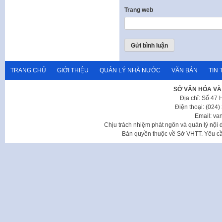
Trang web
TRANG CHỦ
GIỚI THIỆU
QUẢN LÝ NHÀ NƯỚC
VĂN BẢN
TIN 
SỞ VĂN HÓA VÀ
Địa chỉ: Số 47
Điện thoại: (024
Email: va
Chịu trách nhiệm phát ngôn và quản lý nộ
Bản quyền thuộc về Sở VHTT. Yêu cầu 