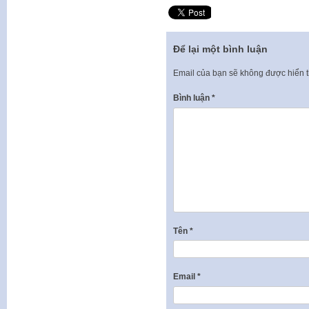
Để lại một bình luận
Email của bạn sẽ không được hiển t
Bình luận
*
Tên
*
Email
*