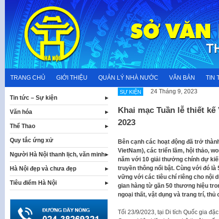
Skip
to
content
TRANG CHỦ
GIỚI THIỆU
QUẢN LÝ NHÀ NƯỚC
VĂN BẢN
TIN 
24 Tháng 9, 2023
SỰ KIỆN
Tin tức – Sự kiện
Khai mạc Tuần lễ thiết k
Văn hóa
2023
Thể Thao
Quy tắc ứng xử
Bên cạnh các hoạt động đã trở thành
VietNam), các triển lãm, hội thảo, 
Người Hà Nội thanh lịch, văn minh
năm với 10 giải thưởng chính dự ki
truyền thông nổi bật. Cùng với đó là
Hà Nội đẹp và chưa đẹp
vững với các tiêu chí riêng cho nội 
Tiêu điểm Hà Nội
gian hàng từ gần 50 thương hiệu tro
ngoại thất, vật dụng và trang trí, th
Tối 23/9/2023, tại Di tích Quốc gia 