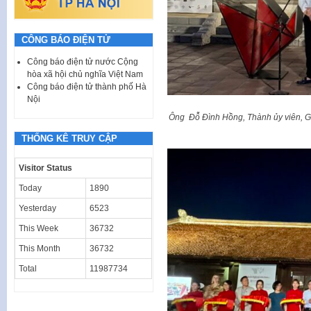
CÔNG BÁO ĐIỆN TỬ
Công báo điện tử nước Cộng
hòa xã hội chủ nghĩa Việt Nam
Công báo điện tử thành phố Hà
Nội
Ông Đỗ Đình Hồng, Thành ủy viên, Gi
THỐNG KÊ TRUY CẬP
Visitor Status
Today
1890
Yesterday
6523
This Week
36732
This Month
36732
Total
11987734