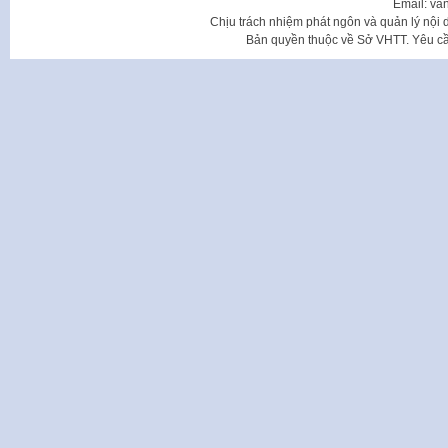
Email: va
Chịu trách nhiệm phát ngôn và quản lý nộ
Bản quyền thuộc về Sở VHTT. Yêu cầu 