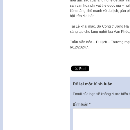
hóa đặc sắc của làng nghề dệt lụa Vạn
sản văn hóa phi vật thể quốc gia – n
tiềm năng, thế mạnh về du lịch; gắn phá
hội trên địa bàn…
Tại Lễ khai mạc, Sở Công thương Hà N
sáng tạo cho làng nghề lụa Vạn Phúc
Tuần Văn hóa – Du lịch – Thương mại
6/12/2024./.
Để lại một bình luận
Email của bạn sẽ không được hiển t
Bình luận
*