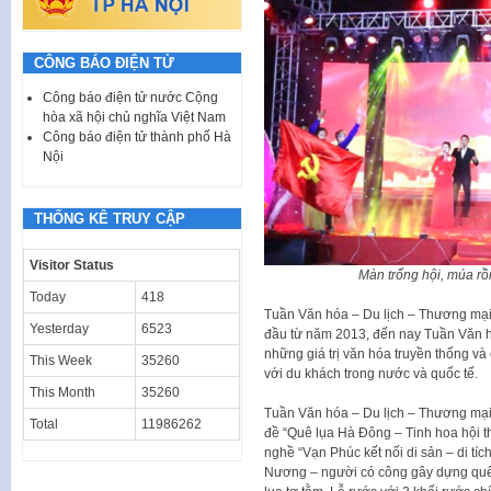
CÔNG BÁO ĐIỆN TỬ
Công báo điện tử nước Cộng
hòa xã hội chủ nghĩa Việt Nam
Công báo điện tử thành phố Hà
Nội
THỐNG KÊ TRUY CẬP
Visitor Status
Màn trống hội, múa r
Today
418
Tuần Văn hóa – Du lịch – Thương mại
Yesterday
6523
đầu từ năm 2013, đến nay Tuần Văn hó
những giá trị văn hóa truyền thống và
This Week
35260
với du khách trong nước và quốc tế.
This Month
35260
Tuần Văn hóa – Du lịch – Thương mạ
Total
11986262
đề “Quê lụa Hà Đông – Tinh hoa hội th
nghề “Vạn Phúc kết nối di sản – di t
Nương – người có công gây dựng quê