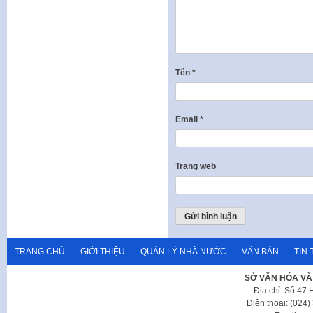
Tên
*
Email
*
Trang web
TRANG CHỦ
GIỚI THIỆU
QUẢN LÝ NHÀ NƯỚC
VĂN BẢN
TIN 
SỞ VĂN HÓA VÀ
Địa chỉ: Số 47
Điện thoại: (024