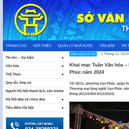
Skip
to
content
TRANG CHỦ
GIỚI THIỆU
QUẢN LÝ NHÀ NƯỚC
VĂN BẢN
TIN 
1 Tháng 12, 2024
VĂN HÓA CƠ SỞ
Tin tức – Sự kiện
Khai mạc Tuần Văn hóa – 
Văn hóa
Phúc năm 2024
Thể Thao
Quy tắc ứng xử
Tối 30/11, phường Vạn Phúc, quận H
Thương mại làng nghề Vạn Phúc nă
Người Hà Nội thanh lịch, văn minh
Đông (6/12/1904-6/12/2024).
Hà Nội đẹp và chưa đẹp
Tiêu điểm Hà Nội