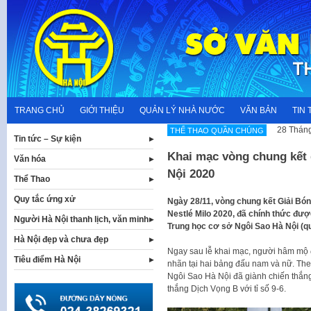
Skip
to
content
TRANG CHỦ
GIỚI THIỆU
QUẢN LÝ NHÀ NƯỚC
VĂN BẢN
TIN 
28 Tháng
THỂ THAO QUẦN CHÚNG
Tin tức – Sự kiện
Khai mạc vòng chung kết g
Văn hóa
Nội 2020
Thể Thao
Quy tắc ứng xử
Ngày 28/11, vòng chung kết Giải Bóng
Nestlé Milo 2020, đã chính thức được
Người Hà Nội thanh lịch, văn minh
Trung học cơ sở Ngôi Sao Hà Nội (q
Hà Nội đẹp và chưa đẹp
Ngay sau lễ khai mạc, người hâm mộ 
Tiêu điểm Hà Nội
nhãn tại hai bảng đấu nam và nữ. The
Ngôi Sao Hà Nội đã giành chiến thắng
thắng Dịch Vọng B với tỉ số 9-6.