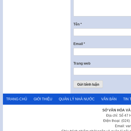
Tên
*
Email
*
Trang web
TRANG CHỦ
GIỚI THIỆU
QUẢN LÝ NHÀ NƯỚC
VĂN BẢN
TIN 
SỞ VĂN HÓA VÀ
Địa chỉ: Số 47
Điện thoại: (024
Email: va