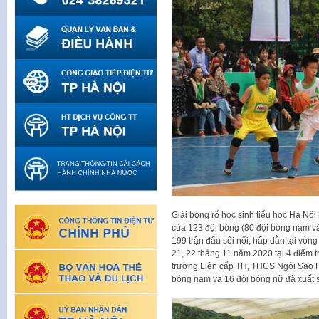
Giải bóng rổ học sinh tiểu học Hà Nội
của 123 đội bóng (80 đội bóng nam và
199 trận đấu sôi nổi, hấp dẫn tại vòng
21, 22 tháng 11 năm 2020 tại 4 điểm
trường Liên cấp TH, THCS Ngôi Sao Hà
bóng nam và 16 đội bóng nữ đã xuất s