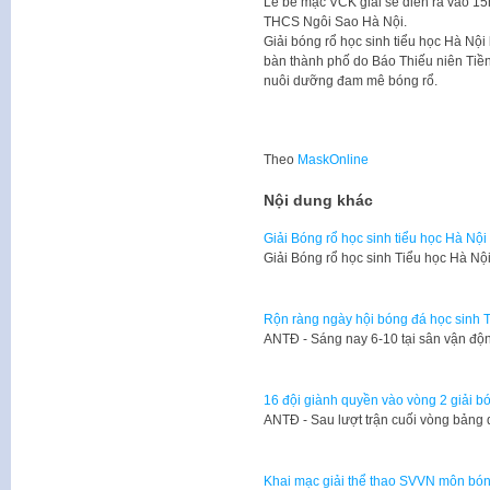
Lễ bế mạc VCK giải sẽ diễn ra vào 15
THCS Ngôi Sao Hà Nội.
Giải bóng rổ học sinh tiểu học Hà Nội 
bàn thành phố do Báo Thiếu niên Tiề
nuôi dưỡng đam mê bóng rổ.
Theo
MaskOnline
Nội dung khác
Giải Bóng rổ học sinh tiểu học Hà Nội
Giải Bóng rổ học sinh Tiểu học Hà
Rộn ràng ngày hội bóng đá học sinh
​ANTĐ - Sáng nay 6-10 tại sân vận đ
16 đội giành quyền vào vòng 2 giải b
​ANTĐ - Sau lượt trận cuối vòng bảng
Khai mạc giải thể thao SVVN môn bón