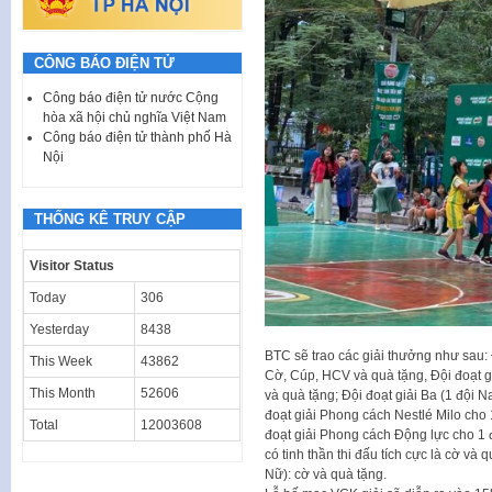
CÔNG BÁO ĐIỆN TỬ
Công báo điện tử nước Cộng
hòa xã hội chủ nghĩa Việt Nam
Công báo điện tử thành phố Hà
Nội
THỐNG KÊ TRUY CẬP
Visitor Status
Today
306
Yesterday
8438
BTC sẽ trao các giải thưởng như sau: 
This Week
43862
Cờ, Cúp, HCV và quà tặng, Đội đoạt 
This Month
52606
và quà tặng; Đội đoạt giải Ba (1 đội 
đoạt giải Phong cách Nestlé Milo cho
Total
12003608
đoạt giải Phong cách Động lực cho 1 
có tinh thần thi đấu tích cực là cờ và
Nữ): cờ và quà tặng.