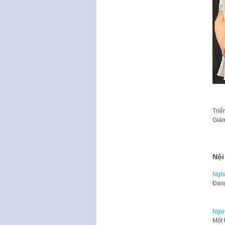
Triể
Giám
Nội
Nghệ
​Đan
Ngườ
Một 