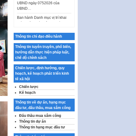
Ban hành Danh mục vị trí khai
thác quảng cáo trên địa bàn
thành phố Hà Nội
Kế hoạch Tổ chức Cuộc thi
chính luận về bảo vệ nền tảng tư
Thông tin chỉ đạo điều hành
tưởng của Đảng…
Công bố công khai dự toán kinh
Thông tin tuyên truyền, phổ biến,
phí xây dựng pháp luật, hoàn
hướng dẫn thực hiện pháp luật,
thiện thể chế, chính…
chế độ chính sách
Quy định về nghiên cứu, ứng
Chiến lược, định hướng, quy
dụng khoa học, công nghệ, đổi
hoạch, kế hoạch phát triển kinh
mới sáng tạo và chuyển…
tế xã hội
Quy định chi tiết và hướng dẫn
Chiến lược
thi hành một số điều của Luật Lý
Kế hoạch
lịch tư…
Thông tin về dự án, hạng mục
Sửa đổi, bổ sung một số nội
đầu tư, đấu thầu, mua sắm công
dung tại Nghị quyết số 30/NQ-
Đấu thầu mua sắm công
CP ngày 24 tháng 02…
Thông tin dự án
Ban hành Chương trình hành
Thông tin hạng mục đầu tư
động của Chính phủ thực hiện