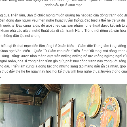
 đốc Trung tâm Hoạt động Văn hóa Khoa học Văn Miếu – Quốc Tử Giám Lê Xuân
phát biểu tại lễ khai mạc
g qua Triển lãm, Ban tổ chức mong muốn quảng bá nét đẹp của dòng tranh độc đ
đến đông đảo người yêu mến nghệ thuật truyền thống, đặc biệt là thế hệ trẻ và du
h quốc tế. Đây cũng là dịp để giới thiệu các sản phẩm nghệ thuật được kết tinh từ
h khám phá các giá trị nghệ thuật của di sản tranh Hàng Trống nói riêng và văn hóa
ền thống dân tộc nói chung.
 biểu tại lễ khai mạc triển lãm, ông Lê Xuân Kiêu – Giám đốc Trung tâm Hoạt động
Khoa học Văn Miếu – Quốc Tử Giám cho biết: “Triển lãm “Đối thoại với dòng tranh
 Hàng Trống” được hình thành dựa trên những những nỗ lực không ngừng nghỉ củ
nghệ nhân, họa sĩ trong hành trình gìn giữ, phát huy dòng tranh này trong đời sống
g đại. Triển lãm cũng là động lực cho những sáng tạo mang dấu ấn cá nhân, góp
 thúc đẩy thế hệ trẻ ngày nay học hỏi kế thừa tinh hoa nghệ thuật truyền thống củ
.