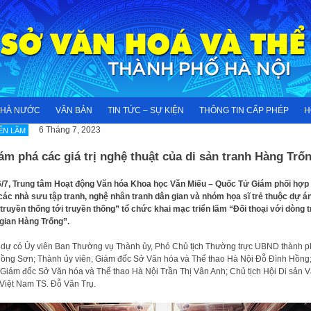
NHÀ NƯỚC
VĂN BẢN
TIN TỨC – SỰ KIỆN
THÔNG TIN CẤP PHÉP
H
6 Tháng 7, 2023
ỂN LÃM
m phá các giá trị nghệ thuật của di sản tranh Hàng Trố
6/7, Trung tâm Hoạt động Văn hóa Khoa học Văn Miếu – Quốc Tử Giám phối hợp
các nhà sưu tập tranh, nghệ nhân tranh dân gian và nhóm họa sĩ trẻ thuộc dự á
truyền thống tới truyền thống” tổ chức khai mạc triển lãm “Đối thoại với dòng 
gian Hàng Trống”.
dự có Ủy viên Ban Thường vụ Thành ủy, Phó Chủ tịch Thường trực UBND thành p
ồng Sơn; Thành ủy viên, Giám đốc Sở Văn hóa và Thể thao Hà Nội Đỗ Đình Hồng
Giám đốc Sở Văn hóa và Thể thao Hà Nội Trần Thị Vân Anh; Chủ tịch Hội Di sản 
Việt Nam TS. Đỗ Văn Trụ.