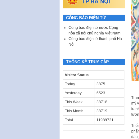
CÔNG BÁO ĐIỆN TỬ
Công báo điện tử nước Cộng
hòa xã hội chủ nghĩa Việt Nam
Công báo điện tử thành phố Hà
Nội
THỐNG KÊ TRUY CẬP
Visitor Status
Today
3875
Yesterday
6523
Tran
This Week
38718
mỹ v
tran
This Month
38719
tượn
Total
11989721
Triể
phẩm
dầu;