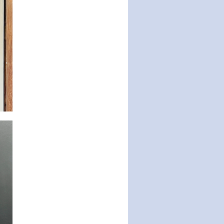
động của Chính phủ thực hiện
Nghị quyết số 02-NQ/TW ngày
17…
THÔNG BÁO Tuyển dụng lao
động hợp đồng theo Nghị định
số 111/2022/NĐ-CP ngày
30/12/2022 của Chính…
Sửa đổi, bổ sung một số điều
của Thông tư số 320/2016/TT-
BTC của Bộ trưởng Bộ Tài…
Quy định về quản lý website
thương mại điện tử
Nghị quyết quy định điều kiện,
thủ tục tặng, thu hồi danh hiệu
"Công dân danh dự…
Nghị quyết quy định một số
chính sách thúc đẩy nghiên cứu
khoa học, phát triển công…
Nghị quyết công bố Nghị quyết
quy phạm pháp luật của HĐND
Thành phố triển khai thi…