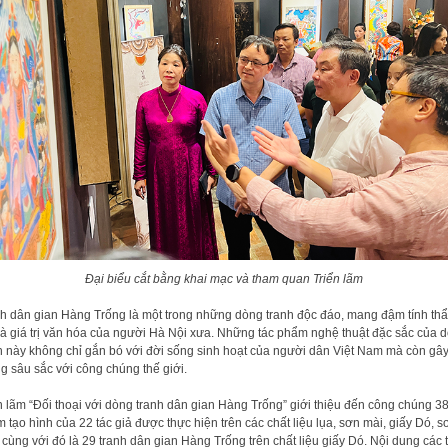
Đại biểu cắt bằng khai mạc và tham quan Triển lãm
h dân gian Hàng Trống là một trong những dòng tranh độc đáo, mang đậm tính th
à giá trị văn hóa của người Hà Nội xưa. Những tác phẩm nghệ thuật đặc sắc của 
h này không chỉ gắn bó với đời sống sinh hoạt của người dân Việt Nam mà còn gâ
g sâu sắc với công chúng thế giới.
n lãm “Đối thoại với dòng tranh dân gian Hàng Trống” giới thiệu đến công chúng 38
 tạo hình của 22 tác giả được thực hiện trên các chất liệu lụa, sơn mài, giấy Dó, s
 cùng với đó là 29 tranh dân gian Hàng Trống trên chất liệu giấy Dó. Nội dung các 