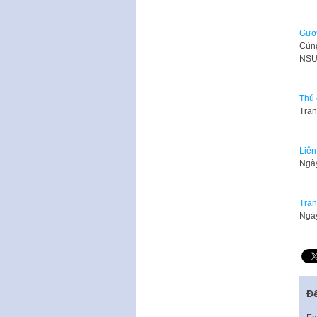
Gươn
Cùn
NSƯ
Thú 
Tran
Liên
Ngày
Tran
Ngày
Để