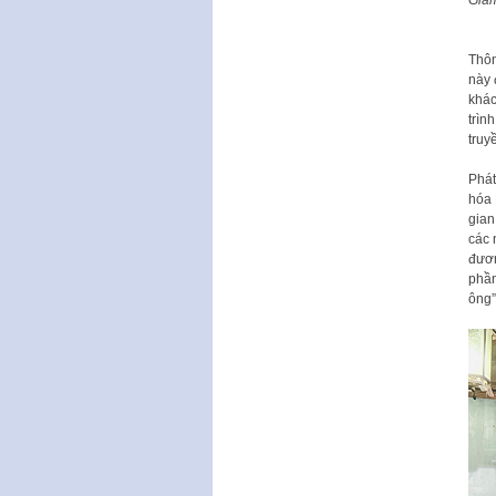
Giám
Thôn
này 
khác
trìn
truy
Phát
hóa 
gian
các 
đươn
phần
ông”