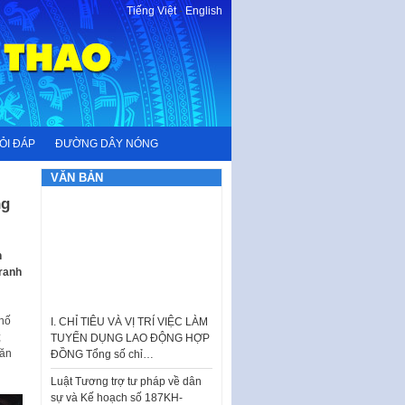
Tiếng Việt
-
English
ỎI ĐÁP
ĐƯỜNG DÂY NÓNG
VĂN BẢN
ng
n
tranh
I. CHỈ TIÊU VÀ VỊ TRÍ VIỆC LÀM
TUYỂN DỤNG LAO ĐỘNG HỢP
ĐỒNG Tổng số chỉ…
hố
;
Luật Tương trợ tư pháp về dân
Văn
sự và Kế hoạch số 187KH-
UBND ngày 0752026 của
UBND…