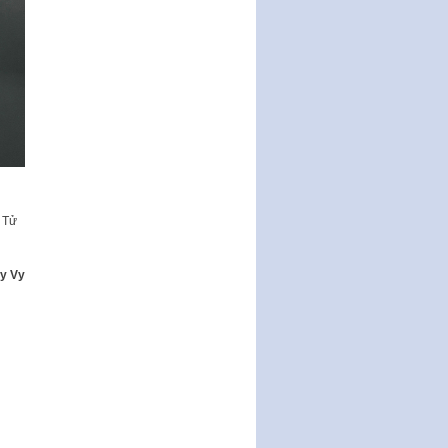
Nghị quyết ban hành quy chế
tiếp công dân của Thường trực
HĐND, đại biểu HĐND thành…
Nghị quyết về một số chính sách
ưu đãi, hỗ trợ phát triển hạ tầng,
tổ chức…
Nghị quyết quy định một số nội
dung và định mức chi quản lý
hoạt động khoa…
Quy định mức tiền phạt đối với
c Tử
một số hành vi vi phạm hành
chính trong lĩnh…
y Vy
Phê duyệt Chương trình phát
triển kinh tế số và xã hội số giai
đoạn 2026 -…