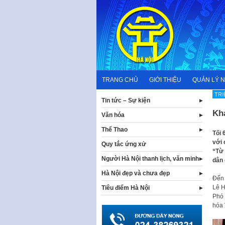
Skip
to
content
TRANG CHỦ
GIỚI THIỆU
QUẢN LÝ 
TRI
Tin tức – Sự kiện
Khá
Văn hóa
Thể Thao
Tối 
với 
Quy tắc ứng xử
“Từ 
Người Hà Nội thanh lịch, văn minh
dân 
Hà Nội đẹp và chưa đẹp
Đến 
Lê H
Tiêu điểm Hà Nội
Phó 
hóa 