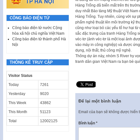
Hàng Trống đã biến mất trên thị trường
duy nhất Bảo tàng Mỹ thuật Việt Nam
Hàng Trống. Tuy nhiên, cùng với sự p
CÔNG BÁO ĐIỆN TỬ
phẩm nghệ thuật lên môi trường kỹ th
cũng như loại bỏ các yếu tố hư hại từ
Công báo điện tử nước Cộng
sắc đặc trưng của tranh Hàng Trống 
hòa xã hội chủ nghĩa Việt Nam
véc-tơ (ảnh véc-tơ là một loại ảnh đư
Công báo điện tử thành phố Hà
vào máy in công nghiệp) và được ứng d
Nội
dụng, nội thất, thủ công mỹ nghệ.
Thông dự án này, nhóm S River hy vọ
tranh dân gian Việt Nam ra bạn bè quố
THỐNG KÊ TRUY CẬP
Visitor Status
Today
7261
Yesterday
9020
Để lại một bình luận
This Week
43862
Email của bạn sẽ không được hiển t
This Month
51123
Total
12002125
Bình luận
*