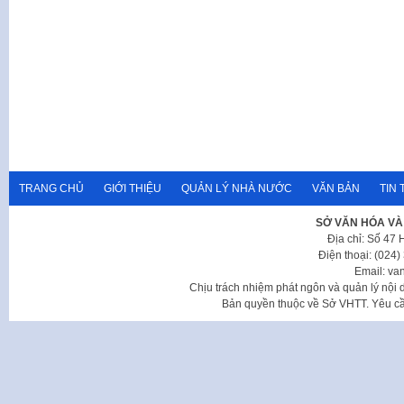
TRANG CHỦ
GIỚI THIỆU
QUẢN LÝ NHÀ NƯỚC
VĂN BẢN
TIN 
SỞ VĂN HÓA VÀ
Địa chỉ: Số 47
Điện thoại: (024
Email: va
Chịu trách nhiệm phát ngôn và quản lý nộ
Bản quyền thuộc về Sở VHTT. Yêu cầu 