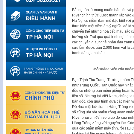
Bắt nguồn từ mong muốn bảo tồn và p
River chính thức được thành lập vào đ
Hà Nội có niềm đam mê đặc biệt với gi
thực hiện một việc làm ý nghĩa, đó là
chuyển thể những họa tiết, màu sắc củ
trường số. Trải qua quá trình nghiên 
các chuyên gia, nghệ nhân làm tranh d
sưu tầm được gần 2.000 hiện vật là c
tranh dân gian khác.
Một thành viên của nhóm 
Bạn Trịnh Thu Trang, Trưởng nhóm Thiế
như Trung Quốc, Hàn Quốc hay Nhật B
đều có những bản mềm giống hoàn toà
liệu số. Nhưng tại Việt Nam, chúng ta 
bản gốc, còn quá trình đưa các hiện vậ
Để đưa một bức tranh Hàng Trống vẽ tr
số cũng đòi hỏi nhiều công đoạn khác 
River phải tìm đến sự giúp đỡ của n
Hàng Trống đúng với nguyên tác. Các
qua các phần mềm máy tính, rồi sau 
là đăng tải lên mạng Internet để lưu g