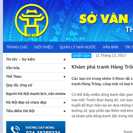
Skip
to
content
TRANG CHỦ
GIỚI THIỆU
QUẢN LÝ NHÀ NƯỚC
VĂN BẢN
TIN 
11 Tháng 12, 2017
NHIẾP ẢNH
Tin tức – Sự kiện
Khám phá tranh Hàng Trố
Văn hóa
Thể Thao
Các bạn trẻ trong nhóm S River đã 
tranh Hàng Trống, cùng một số loại h
Quy tắc ứng xử
Người Hà Nội thanh lịch, văn minh
Có thể thấy nhiều dòng tranh dân gia
mai một. Trước thực trạng đó, các bạn
Hà Nội đẹp và chưa đẹp
huyết để thực hiện dự án đưa những h
trường số, góp phần tạo thêm một kho
Tiêu điểm Hà Nội
và khám phá dòng tranh đặc trưng một
Tranh