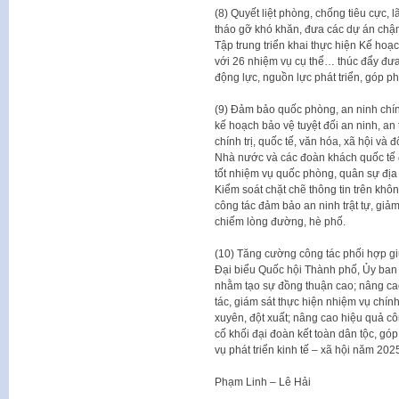
(8) Quyết liệt phòng, chống tiêu cực, lã
tháo gỡ khó khăn, đưa các dự án chậm 
Tập trung triển khai thực hiện Kế ho
với 26 nhiệm vụ cụ thể… thúc đẩy đưa
động lực, nguồn lực phát triển, góp ph
(9) Đảm bảo quốc phòng, an ninh chính
kế hoạch bảo vệ tuyệt đối an ninh, an 
chính trị, quốc tế, văn hóa, xã hội và
Nhà nước và các đoàn khách quốc tế đ
tốt nhiệm vụ quốc phòng, quân sự đị
Kiểm soát chặt chẽ thông tin trên kh
công tác đảm bảo an ninh trật tự, giảm
chiếm lòng đường, hè phố.
(10) Tăng cường công tác phối hợp 
Đại biểu Quốc hội Thành phố, Ủy ban
nhằm tạo sự đồng thuận cao; nâng cao
tác, giám sát thực hiện nhiệm vụ chính
xuyên, đột xuất; nâng cao hiệu quả côn
cố khối đại đoàn kết toàn dân tộc, góp
vụ phát triển kinh tế – xã hội năm 20
Phạm Linh – Lê Hải