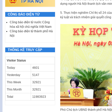
dựng người Hà Nội thanh lịch văn mi
5. Thực hiện nghiêm Chỉ thị số 24 c
CÔNG BÁO ĐIỆN TỬ
kỷ luật và trách nhiệm giải quyết công
Công báo điện tử nước Cộng
hòa xã hội chủ nghĩa Việt Nam
Công báo điện tử thành phố Hà
Nội
THỐNG KÊ TRUY CẬP
Visitor Status
Today
4601
Yesterday
5147
This Week
32921
This Month
32921
Total
11983923
Phó Chủ tịch UBND thành phố Hà Nội 