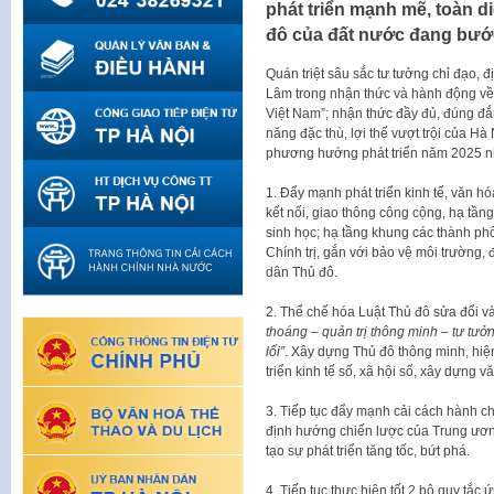
phát triển mạnh mẽ, toàn di
đô của đất nước đang bướ
Quán triệt sâu sắc tư tưởng chỉ đạo, 
Lâm trong nhận thức và hành động về
Việt Nam”; nhận thức đầy đủ, đúng đắn v
năng đặc thù, lợi thế vượt trội của H
phương hướng phát triển năm 2025 n
1. Đẩy mạnh phát triển kinh tế, văn hó
kết nối, giao thông công cộng, hạ tầ
sinh học; hạ tầng khung các thành phố
Chính trị, gắn với bảo vệ môi trường,
dân Thủ đô.
2. Thể chế hóa Luật Thủ đô sửa đổi 
thoáng – quản trị thông minh – tư tưở
lối”
. Xây dựng Thủ đô thông minh, hiệ
triển kinh tế số, xã hội số, xây dựng v
3. Tiếp tục đẩy mạnh cải cách hành c
định hướng chiến lược của Trung ương
tạo sự phát triển tăng tốc, bứt phá.
4. Tiếp tục thực hiện tốt 2 bộ quy tắc