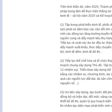
Trên tinh thần đó, năm 2025, Thành phố
pháp trọng tâm để thực hiện thắng lợi 
kinh tế – xã hội năm 2025 và Kế hoạ
(1) Tập trung phát triển kinh tế, phấn
lạm phát và đảm bảo các cân đối lớn c
mới các động lực tăng trưởng truyền t
nguồn cung và đẩy mạnh tiêu thụ hàn
Tiếp tục rà soát các dự án đầu tư, th
đẩy mạnh xuất khẩu; thúc đẩy chuyển đổ
tử), kinh tế đêm, kinh tế đô thị…
(2) Tiếp tục thể chế hóa và tổ chức t
hoạch chung xây dựng Thủ đô. Tập tr
12 nhiệm vụ). Triển khai xây dựng Kế 
bằng các nhiệm vụ, chương trình, dự á
quả các nguồn lực đất đai, tài sản cô
nguyên số…).
(3) Ưu tiên xây dựng, tạo bước đột ph
đồng bộ và hiện đại; đổi mới, nâng ca
thiết kế đô thị, quản lý quy hoạch kiế
thị nhằm tạo diện mạo phát triển mới 