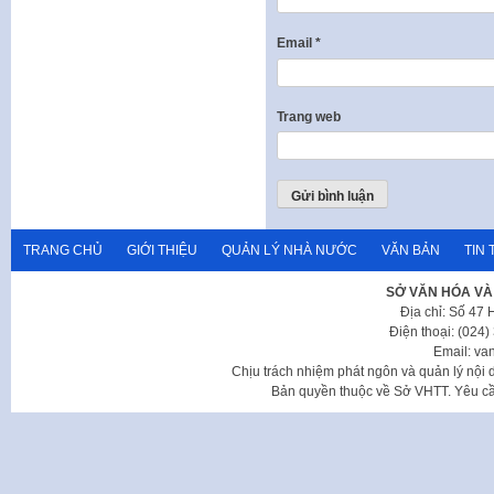
Email
*
Trang web
TRANG CHỦ
GIỚI THIỆU
QUẢN LÝ NHÀ NƯỚC
VĂN BẢN
TIN 
SỞ VĂN HÓA VÀ
Địa chỉ: Số 47
Điện thoại: (024
Email: va
Chịu trách nhiệm phát ngôn và quản lý nộ
Bản quyền thuộc về Sở VHTT. Yêu cầu 