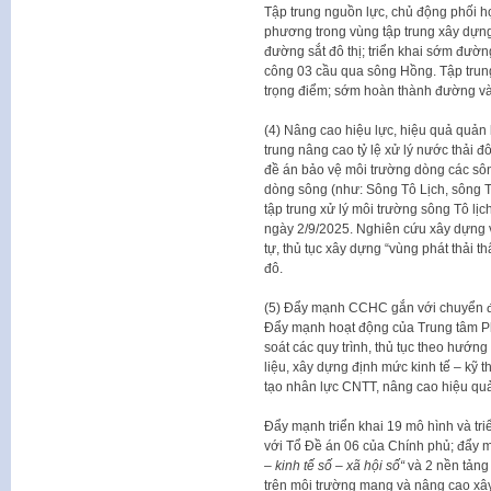
Tập trung nguồn lực, chủ động phối h
phương trong vùng tập trung xây dựng
đường sắt đô thị; triển khai sớm đường
công 03 cầu qua sông Hồng. Tập trung
trọng điểm; sớm hoàn thành đường và
(4) Nâng cao hiệu lực, hiệu quả quản 
trung nâng cao tỷ lệ xử lý nước thải đô
đề án bảo vệ môi trường dòng các sông
dòng sông (như: Sông Tô Lịch, sông Tí
tập trung xử lý môi trường sông Tô lị
ngày 2/9/2025. Nghiên cứu xây dựng và
tự, thủ tục xây dựng “vùng phát thải 
đô.
(5) Đẩy mạnh CCHC gắn với chuyển đổi
Đẩy mạnh hoạt động của Trung tâm Ph
soát các quy trình, thủ tục theo hướn
liệu, xây dựng định mức kinh tế – kỹ t
tạo nhân lực CNTT, nâng cao hiệu quả 
Đẩy mạnh triển khai 19 mô hình và tri
với Tổ Đề án 06 của Chính phủ; đẩy m
– kinh tế số – xã hội số
“
và 2 nền tản
trên môi trường mạng và nâng cao xâ