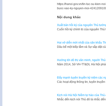
https://hanoi.gov.vn/tin-tuc-su-kien-n
buoc-vao-ky-nguyen-moi-424120910
Nội dung khác
Xuất bản hồi ký của nguyên Thủ tướn
​Cuốn hồi ký chính trị của nguyên T
Hai vở diễn mới nhất của sân khấu T
Dâu bể một kiếp tằm và Sự sắp đặt củ
Hướng tới đô thị văn minh, người Thủ 
​Năm 2014, Sở VH-TT&DL Hà Nội phát 
Đẩy mạnh tuyên truyền kỷ niệm các ng
Các hoạt động thông tin, tuyên truyền
Kịch nói Hà Nội Niềm tự hào của Thủ
Nhắc đến kịch nói Thủ đô là nhắc đế