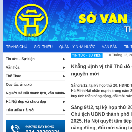
Skip
to
content
TRANG CHỦ
GIỚI THIỆU
QUẢN LÝ NHÀ NƯỚC
VĂN BẢN
TIN 
10 Tháng 12, 2
TIN TỨC - SỰ KIỆN
Tin tức – Sự kiện
Khẳng định vị thế Thủ đô
Văn hóa
nguyên mới
Thể Thao
Quy tắc ứng xử
Sáng 9/12, tại kỳ họp thứ 20, HĐND
Hà Minh Hải nhấn mạnh, trong năm 20
Người Hà Nội thanh lịch, văn minh
huy tinh thần năng động, đổi mới sá
Hà Nội đẹp và chưa đẹp
Sáng 9/12, tại kỳ họp thứ
Tiêu điểm Hà Nội
Chủ tịch UBND thành phố 
2025, Hà Nội quyết tâm tiếp
năng động, đổi mới sáng t