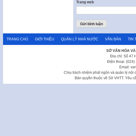
Trang web
TRANG CHỦ
GIỚI THIỆU
QUẢN LÝ NHÀ NƯỚC
VĂN BẢN
TIN 
SỞ VĂN HÓA VÀ
Địa chỉ: Số 47
Điện thoại: (024
Email: va
Chịu trách nhiệm phát ngôn và quản lý nộ
Bản quyền thuộc về Sở VHTT. Yêu cầu 