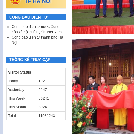
CÔNG BÁO ĐIỆN TỬ
Công báo điện tử nước Cộng
hòa xã hội chủ nghĩa Việt Nam
Công báo điện tử thành phố Hà
Nội
THỐNG KÊ TRUY CẬP
Visitor Status
Today
1921
Yesterday
5147
This Week
30241
This Month
30241
Total
11981243