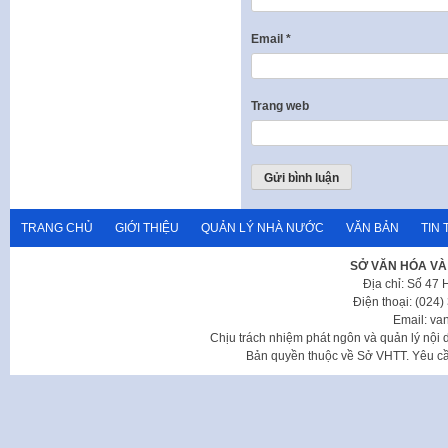
Email
*
Trang web
TRANG CHỦ
GIỚI THIỆU
QUẢN LÝ NHÀ NƯỚC
VĂN BẢN
TIN 
SỞ VĂN HÓA VÀ
Địa chỉ: Số 47
Điện thoại: (024
Email: va
Chịu trách nhiệm phát ngôn và quản lý nộ
Bản quyền thuộc về Sở VHTT. Yêu cầu 