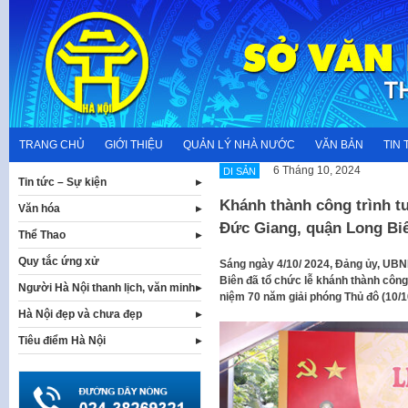
Skip
to
content
TRANG CHỦ
GIỚI THIỆU
QUẢN LÝ NHÀ NƯỚC
VĂN BẢN
TIN 
6 Tháng 10, 2024
DI SẢN
Tin tức – Sự kiện
Khánh thành công trình t
Văn hóa
Đức Giang, quận Long Bi
Thể Thao
Quy tắc ứng xử
Sáng ngày 4/10/ 2024, Đảng ủy, UB
Biên đã tổ chức lễ khánh thành công
Người Hà Nội thanh lịch, văn minh
niệm 70 năm giải phóng Thủ đô (10/1
Hà Nội đẹp và chưa đẹp
Tiêu điểm Hà Nội