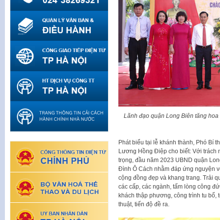
Lãnh đạo quận Long Biên tăng hoa
Phát biểu tại lễ khánh thành, Phó B
Lương Hồng Điệp cho biết: Với trách n
trọng, đầu năm 2023 UBND quận Long Bi
Đình Ô Cách nhằm đáp ứng nguyện vọn
cộng đồng đẹp và khang trang. Trải q
các cấp, các ngành, tấm lòng công đ
khách thập phương, công trình tu bổ, 
thuật, tiến độ đề ra.