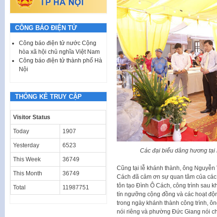
CÔNG BÁO ĐIỆN TỬ
Công báo điện tử nước Cộng
hòa xã hội chủ nghĩa Việt Nam
Công báo điện tử thành phố Hà
Nội
THỐNG KÊ TRUY CẬP
Visitor Status
Today
1907
Yesterday
6523
Các đại biểu dâng hương tại
This Week
36749
Cũng tại lễ khánh thành, ông Nguyễn V
This Month
36749
Cách đã cảm ơn sự quan tâm của các c
tôn tạo Đình Ô Cách, công trình sau k
Total
11987751
tín ngưỡng cộng đồng và các hoạt độ
trong ngày khánh thành công trình, 
nói riêng và phường Đức Giang nói chu