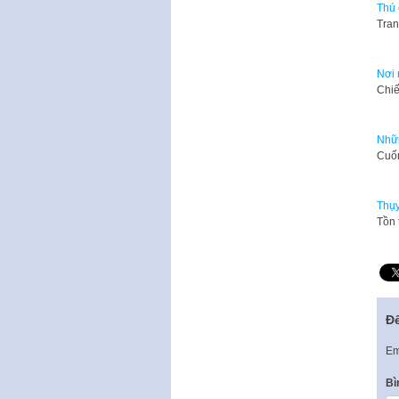
Thú 
Tran
Nơi 
Chiế
Nhữn
​Cuố
Thụy
Tồn 
Để
Em
Bì