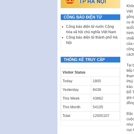
Khôn
Việt
gồng
CÔNG BÁO ĐIỆN TỬ
cụ đ
Công báo điện tử nước Cộng
quốc
hòa xã hội chủ nghĩa Việt Nam
hình
Công báo điện tử thành phố Hà
chiế
Nội
của 
công
cách
THỐNG KÊ TRUY CẬP
Tại 
tiếp
Visitor Status
tham
Today
1805
Phú 
trào
Yesterday
8438
Đỗ T
gia 
This Week
43862
đồng
This Month
54105
Đặc 
Total
12005107
cuộc
như
cục 