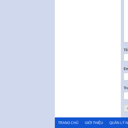
T
Em
Tr
TRANG CHỦ
GIỚI THIỆU
QUẢN LÝ 