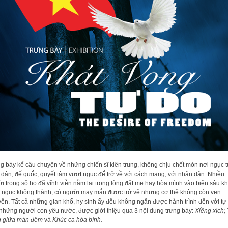
g bày kể câu chuyện về những chiến sĩ kiên trung, không chịu chết mòn nơi ngục t
 dân, đế quốc, quyết tâm vượt ngục để trở về với cách mạng, với nhân dân. Nhiều
i trong số họ đã vĩnh viễn nằm lại trong lòng đất mẹ hay hòa mình vào biển sâu kh
 ngục không thành; có người may mắn được trở về nhưng cơ thể không còn vẹn
ên. Tất cả những gian khổ, hy sinh ấy đều không ngăn được hành trình đến với tự
những người con yêu nước, được giới thiệu qua 3 nội dung trưng bày:
Xiềng xích;
h giữa màn đêm
và
Khúc ca hòa bình.