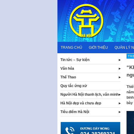
Skip
to
content
TRANG CHỦ
GIỚI THIỆU
QUẢN LÝ 
TRI
Tin tức – Sự kiện
“Kh
Văn hóa
ng
Thể Thao
Quy tắc ứng xử
Thiế
năm 
Người Hà Nội thanh lịch, văn minh
binh
bày 
Hà Nội đẹp và chưa đẹp
Tiêu điểm Hà Nội