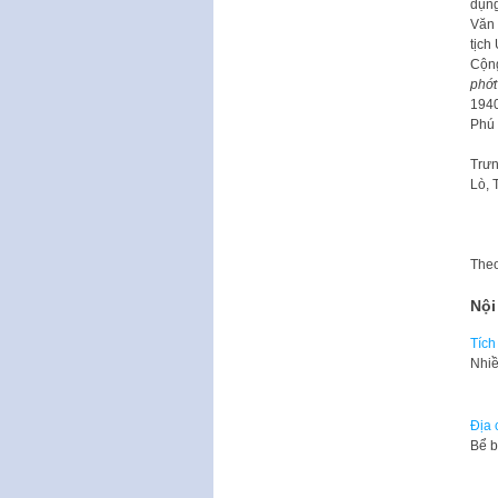
dụng
Văn 
tịch
Cộng
phớt
194
Phú
Trưn
Lò, 
The
Nội
Tích
Nhiề
Địa 
Bể b