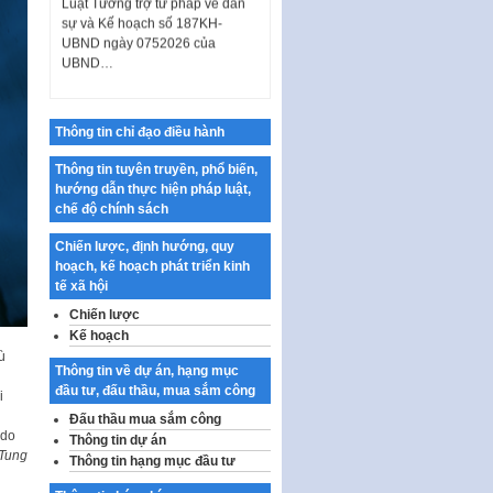
UBND ngày 0752026 của
UBND…
Ban hành Danh mục vị trí khai
thác quảng cáo trên địa bàn
thành phố Hà Nội
Thông tin chỉ đạo điều hành
Kế hoạch Tổ chức Cuộc thi
chính luận về bảo vệ nền tảng tư
Thông tin tuyên truyền, phổ biến,
tưởng của Đảng…
hướng dẫn thực hiện pháp luật,
chế độ chính sách
Công bố công khai dự toán kinh
phí xây dựng pháp luật, hoàn
Chiến lược, định hướng, quy
thiện thể chế, chính…
hoạch, kế hoạch phát triển kinh
tế xã hội
Quy định về nghiên cứu, ứng
dụng khoa học, công nghệ, đổi
Chiến lược
mới sáng tạo và chuyển…
Kế hoạch
ù
Quy định chi tiết và hướng dẫn
Thông tin về dự án, hạng mục
thi hành một số điều của Luật Lý
đầu tư, đấu thầu, mua sắm công
i
lịch tư…
Đấu thầu mua sắm công
 do
Sửa đổi, bổ sung một số nội
Thông tin dự án
 Tung
dung tại Nghị quyết số 30/NQ-
Thông tin hạng mục đầu tư
CP ngày 24 tháng 02…