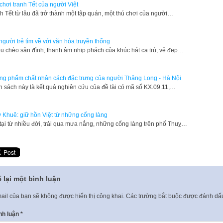
chơi tranh Tết của người Việt
h Tết từ lâu đã trở thành một tập quán, một thú chơi của người…
người trẻ tìm về với văn hóa truyền thống
u chèo sân đình, thanh âm nhịp phách của khúc hát ca trù, vẻ đẹp…
g phẩm chất nhân cách đặc trưng của người Thăng Long - Hà Nội
n sách này là kết quả nghiên cứu của đề tài có mã số KX.09.11,…
 Khuê: giữ hồn Việt từ những cổng làng
tại từ nhiều đời, trải qua mưa nắng, những cổng làng trên phố Thuỵ…
 lại một bình luận
ail của bạn sẽ không được hiển thị công khai.
Các trường bắt buộc được đánh d
nh luận
*