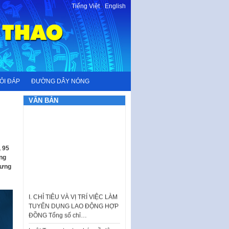
Tiếng Việt
-
English
ỎI ĐÁP
ĐƯỜNG DÂY NÓNG
VĂN BẢN
, 95
ng
rưng
I. CHỈ TIÊU VÀ VỊ TRÍ VIỆC LÀM
TUYỂN DỤNG LAO ĐỘNG HỢP
ĐỒNG Tổng số chỉ…
Luật Tương trợ tư pháp về dân
sự và Kế hoạch số 187KH-