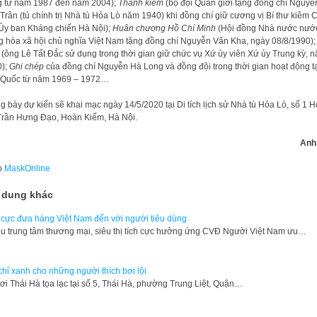
 từ năm 1987 đến năm 2004);
Thanh kiếm
(bộ đội Quân giới tặng đồng chí Nguyễ
Trân (tù chính trị Nhà tù Hỏa Lò năm 1940) khi đồng chí giữ cương vị Bí thư kiêm 
 Ủy ban Kháng chiến Hà Nội);
Huân chương Hồ Chí Minh
(Hội đồng Nhà nước nướ
 hòa xã hội chủ nghĩa Việt Nam tặng đồng chí Nguyễn Văn Kha, ngày 08/8/1990)
(ông Lê Tất Đắc sử dụng trong thời gian giữ chức vụ Xứ ủy viên Xứ ủy Trung kỳ, 
0);
Ghi chép
của đồng chí Nguyễn Hà Long và đồng đội trong thời gian hoạt động t
 Quốc từ năm 1969 – 1972…
g bày dự kiến sẽ khai mạc ngày 14/5/2020 tại Di tích lịch sử Nhà tù Hỏa Lò, số 1 
Trần Hưng Đạo, Hoàn Kiếm, Hà Nội.
Anh
o
MaskOnline
 dung khác
 cực đưa hàng Việt Nam đến với người tiêu dùng
u trung tâm thương mại, siêu thị tích cực hưởng ứng CVĐ Người Việt Nam ưu…
chỉ xanh cho những người thích bơi lội
ơi Thái Hà tọa lạc tại số 5, Thái Hà, phường Trung Liệt, Quận…