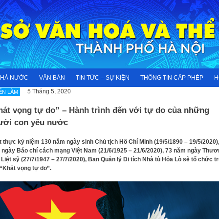
NHÀ NƯỚC
VĂN BẢN
TIN TỨC – SỰ KIỆN
THÔNG TIN CẤP PHÉP
H
5 Tháng 5, 2020
ỂN LÃM
át vọng tự do” – Hành trình đến với tự do của những
ười con yêu nước
t thực kỷ niệm 130 năm ngày sinh Chủ tịch Hồ Chí Minh (19/5/1890 – 19/5/2020)
ngày Báo chí cách mạng Việt Nam (21/6/1925 – 21/6/2020), 73 năm ngày Thươ
 Liệt sỹ (27/7/1947 – 27/7/2020), Ban Quản lý Di tích Nhà tù Hỏa Lò sẽ tổ chức t
“Khát vọng tự do”.