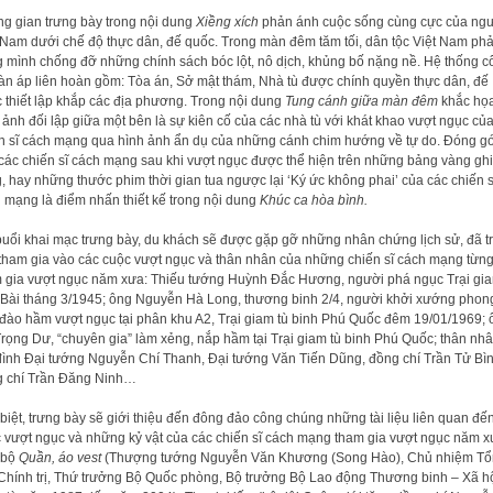
g gian trưng bày trong nội dung
Xiềng xích
phản ánh cuộc sống cùng cực của ng
 Nam dưới chế độ thực dân, đế quốc. Trong màn đêm tăm tối, dân tộc Việt Nam phả
 mình chống đỡ những chính sách bóc lột, nô dịch, khủng bố nặng nề. Hệ thống c
àn áp liên hoàn gồm: Tòa án, Sở mật thám, Nhà tù được chính quyền thực dân, đế
 thiết lập khắp các địa phương. Trong nội dung
Tung cánh giữa màn đêm
khắc họ
 ảnh đối lập giữa một bên là sự kiên cố của các nhà tù với khát khao vượt ngục củ
n sĩ cách mạng qua hình ảnh ẩn dụ của những cánh chim hướng về tự do. Đóng g
các chiến sĩ cách mạng sau khi vượt ngục được thể hiện trên những bảng vàng ghi
, hay những thước phim thời gian tua ngược lại ‘Ký ức không phai’ của các chiến s
 mạng là điểm nhấn thiết kế trong nội dung
Khúc ca hòa bình.
buổi khai mạc trưng bày, du khách sẽ được gặp gỡ những nhân chứng lịch sử, đã t
 tham gia vào các cuộc vượt ngục và thân nhân của những chiến sĩ cách mạng từn
 gia vượt ngục năm xưa: Thiếu tướng Huỳnh Đắc Hương, người phá ngục Trại gi
Bài tháng 3/1945; ông Nguyễn Hà Long, thương binh 2/4, người khởi xướng phon
 đào hầm vượt ngục tại phân khu A2, Trại giam tù binh Phú Quốc đêm 19/01/1969; 
rọng Dư, “chuyên gia” làm xẻng, nắp hầm tại Trại giam tù binh Phú Quốc; thân nh
đình Đại tướng Nguyễn Chí Thanh, Đại tướng Văn Tiến Dũng, đồng chí Trần Tử Bìn
 chí Trần Đăng Ninh…
biệt, trưng bày sẽ giới thiệu đến đông đảo công chúng những tài liệu liên quan đế
 vượt ngục và những kỷ vật của các chiến sĩ cách mạng tham gia vượt ngục năm x
 bộ
Quần, áo vest
(Thượng tướng Nguyễn Văn Khương (Song Hào), Chủ nhiệm T
Chính trị, Thứ trưởng Bộ Quốc phòng, Bộ trưởng Bộ Lao động Thương binh – Xã h