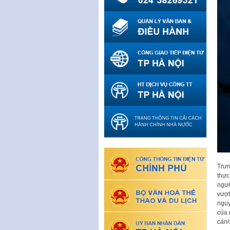
Trưn
thực
ngườ
vượt
nguy
của 
cán