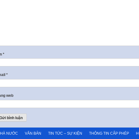
ên
*
ail
*
ang web
NHÀ NƯỚC
VĂN BẢN
TIN TỨC – SỰ KIỆN
THÔNG TIN CẤP PHÉP
H