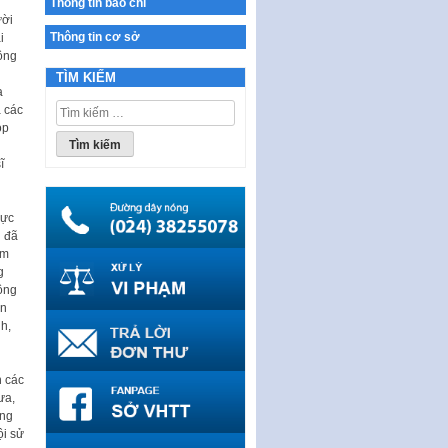
Thông tin báo chí
Ban hành Chương trình hành
ười
động của Chính phủ thực hiện
Thông tin cơ sở
i
Nghị quyết số 02-NQ/TW ngày
ông
17…
TÌM KIẾM
a
THÔNG BÁO Tuyển dụng lao
Tìm
a các
động hợp đồng theo Nghị định
kiếm
óp
số 111/2022/NĐ-CP ngày
cho:
30/12/2022 của Chính…
ĩ
Sửa đổi, bổ sung một số điều
của Thông tư số 320/2016/TT-
rực
BTC của Bộ trưởng Bộ Tài…
g đã
Quy định về quản lý website
am
thương mại điện tử
g
ông
Nghị quyết quy định điều kiện,
ân
thủ tục tặng, thu hồi danh hiệu
h,
"Công dân danh dự…
Nghị quyết quy định một số
n các
chính sách thúc đẩy nghiên cứu
ưa,
khoa học, phát triển công…
ổng
Nghị quyết công bố Nghị quyết
ội sử
quy phạm pháp luật của HĐND