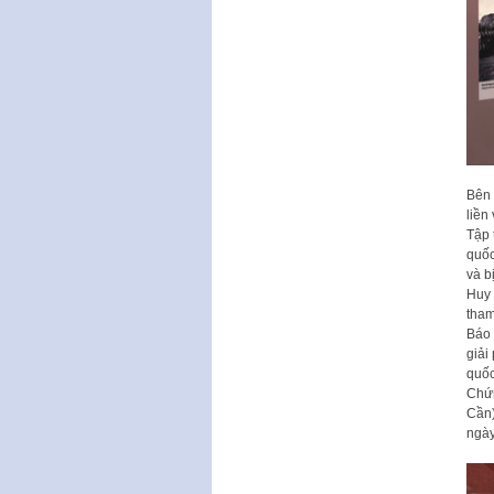
Bên 
liền
Tập 
quốc
và b
Huy 
tham
Báo 
giải
quốc
Chứn
Cần)
ngày