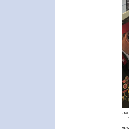
Đại 
đ
Phần