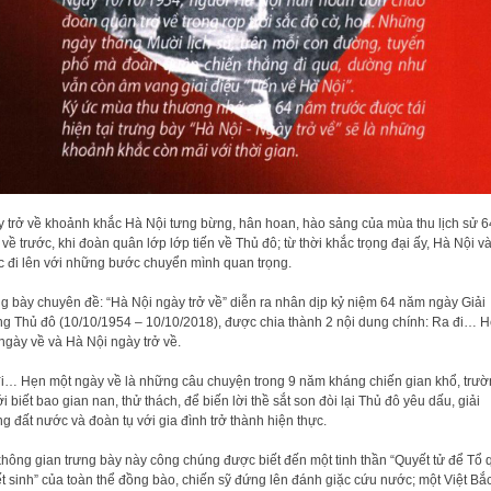
 trở về khoảnh khắc Hà Nội tưng bừng, hân hoan, hào sảng của mùa thu lịch sử 6
về trước, khi đoàn quân lớp lớp tiến về Thủ đô; từ thời khắc trọng đại ấy, Hà Nội v
 đi lên với những bước chuyển mình quan trọng.
g bày chuyên đề: “Hà Nội ngày trở về” diễn ra nhân dịp kỷ niệm 64 năm ngày Giải
g Thủ đô (10/10/1954 – 10/10/2018), được chia thành 2 nội dung chính: Ra đi… 
ngày về và Hà Nội ngày trở về.
i… Hẹn một ngày về là những câu chuyện trong 9 năm kháng chiến gian khổ, trư
ới biết bao gian nan, thử thách, để biến lời thề sắt son đòi lại Thủ đô yêu dấu, giải
g đất nước và đoàn tụ với gia đình trở thành hiện thực.
không gian trưng bày này công chúng được biết đến một tinh thần “Quyết tử để Tổ 
t sinh” của toàn thể đồng bào, chiến sỹ đứng lên đánh giặc cứu nước; một Việt Bắ