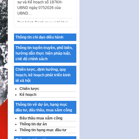
UBND…
Ban hành Danh mục vị trí khai
thác quảng cáo trên địa bàn
thành phố Hà Nội
Kế hoạch Tổ chức Cuộc thi
chính luận về bảo vệ nền tảng tư
Thông tin chỉ đạo điều hành
tưởng của Đảng…
Thông tin tuyên truyền, phổ biến,
Công bố công khai dự toán kinh
hướng dẫn thực hiện pháp luật,
phí xây dựng pháp luật, hoàn
chế độ chính sách
thiện thể chế, chính…
Chiến lược, định hướng, quy
Quy định về nghiên cứu, ứng
hoạch, kế hoạch phát triển kinh
dụng khoa học, công nghệ, đổi
tế xã hội
mới sáng tạo và chuyển…
Chiến lược
Quy định chi tiết và hướng dẫn
Kế hoạch
thi hành một số điều của Luật Lý
lịch tư…
Thông tin về dự án, hạng mục
đầu tư, đấu thầu, mua sắm công
Sửa đổi, bổ sung một số nội
Đấu thầu mua sắm công
dung tại Nghị quyết số 30/NQ-
Thông tin dự án
CP ngày 24 tháng 02…
Thông tin hạng mục đầu tư
Ban hành Chương trình hành