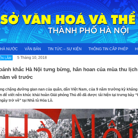
NHÀ NƯỚC
VĂN BẢN
TIN TỨC – SỰ KIỆN
THÔNG TIN CẤP PHÉP
H
5 Tháng 10, 2018
ỂN LÃM
oảnh khắc Hà Nội tưng bừng, hân hoan của mùa thu lịch
 năm về trước
g chặng đường gian nan của quân, dân Việt Nam, của 9 năm trường kỳ kháng
n để viết nên khúc khải hoàn Giải phóng Thủ đô đã được tái hiện tại trưng bày 
ngày trở về” tại Nhà tù Hỏa Lò.