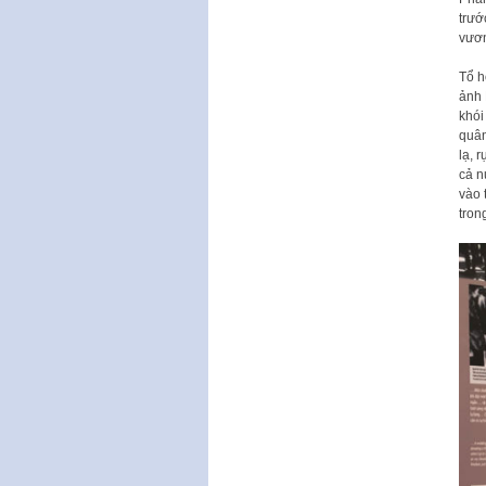
trướ
vươn
Tổ h
ảnh 
khói
quân
lạ, 
cả 
vào 
tron