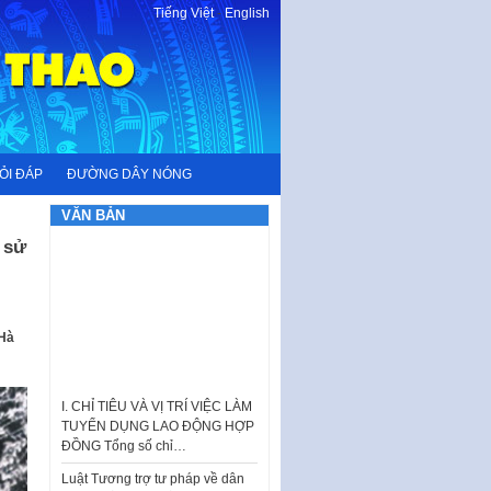
Tiếng Việt
-
English
ỎI ĐÁP
ĐƯỜNG DÂY NÓNG
VĂN BẢN
 sử
“Hà
I. CHỈ TIÊU VÀ VỊ TRÍ VIỆC LÀM
TUYỂN DỤNG LAO ĐỘNG HỢP
ĐỒNG Tổng số chỉ…
Luật Tương trợ tư pháp về dân
sự và Kế hoạch số 187KH-
UBND ngày 0752026 của