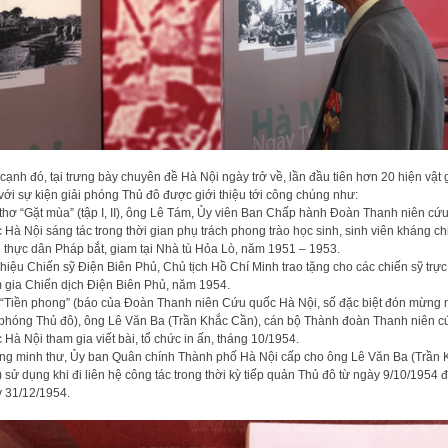
cạnh đó, tại trưng bày chuyên đề Hà Nội ngày trở về, lần đầu tiên hơn 20 hiện vật
 với sự kiện giải phóng Thủ đô được giới thiệu tới công chúng như:
thơ “Gặt mùa” (tập I, II), ông Lê Tám, Ủy viên Ban Chấp hành Đoàn Thanh niên cứ
 Hà Nội sáng tác trong thời gian phụ trách phong trào học sinh, sinh viên kháng ch
ị thực dân Pháp bắt, giam tại Nhà tù Hỏa Lò, năm 1951 – 1953.
hiệu Chiến sỹ Điện Biên Phủ, Chủ tịch Hồ Chí Minh trao tặng cho các chiến sỹ trực 
 gia Chiến dịch Điện Biên Phủ, năm 1954.
“Tiền phong” (báo của Đoàn Thanh niên Cứu quốc Hà Nội, số đặc biệt đón mừng 
 phóng Thủ đô), ông Lê Văn Ba (Trần Khắc Cần), cán bộ Thành đoàn Thanh niên c
 Hà Nội tham gia viết bài, tổ chức in ấn, tháng 10/1954.
g minh thư, Ủy ban Quân chính Thành phố Hà Nội cấp cho ông Lê Văn Ba (Trần 
 sử dụng khi đi liên hệ công tác trong thời kỳ tiếp quản Thủ đô từ ngày 9/10/1954 
 31/12/1954.