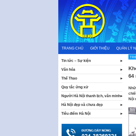
Skip
to
content
TRANG CHỦ
GIỚI THIỆU
QUẢN LÝ 
TRI
Tin tức – Sự kiện
Kh
Văn hóa
64
Thể Thao
Quy tắc ứng xử
Nhữn
chiế
Người Hà Nội thanh lịch, văn minh
Nội 
Hà Nội đẹp và chưa đẹp
Tiêu điểm Hà Nội