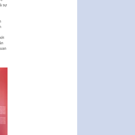
động của Chính phủ thực hiện
là sự
Nghị quyết số 02-NQ/TW ngày
17…
h
THÔNG BÁO Tuyển dụng lao
m
động hợp đồng theo Nghị định
số 111/2022/NĐ-CP ngày
mới
30/12/2022 của Chính…
dân
quan
Sửa đổi, bổ sung một số điều
của Thông tư số 320/2016/TT-
BTC của Bộ trưởng Bộ Tài…
Quy định về quản lý website
thương mại điện tử
Nghị quyết quy định điều kiện,
thủ tục tặng, thu hồi danh hiệu
"Công dân danh dự…
Nghị quyết quy định một số
chính sách thúc đẩy nghiên cứu
khoa học, phát triển công…
Nghị quyết công bố Nghị quyết
quy phạm pháp luật của HĐND