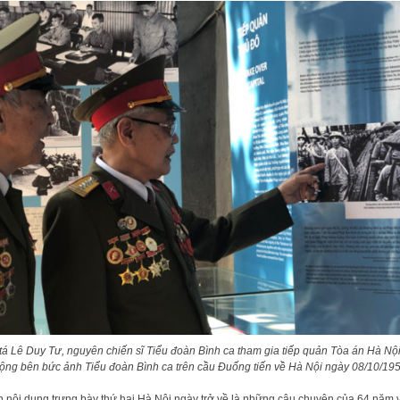
tá Lê Duy Tư, nguyên chiến sĩ Tiểu đoàn Bình ca tham gia tiếp quản Tòa án Hà Nộ
ộng bên bức ảnh Tiểu đoàn Bình ca trên cầu Đuống tiến về Hà Nội ngày 08/10/19
 nội dung trưng bày thứ hai Hà Nội ngày trở về là những câu chuyện của 64 năm 