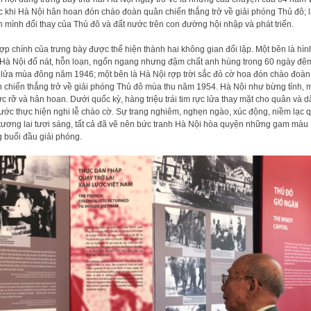
c khi Hà Nội hân hoan đón chào đoàn quân chiến thắng trở về giải phóng Thủ đô; 
 mình đổi thay của Thủ đô và đất nước trên con đường hội nhập và phát triển.
ợp chính của trưng bày được thể hiện thành hai không gian đối lập. Một bên là hìn
Hà Nội đổ nát, hỗn loạn, ngổn ngang nhưng đậm chất anh hùng trong 60 ngày đê
 lửa mùa đông năm 1946; một bên là Hà Nội rợp trời sắc đỏ cờ hoa đón chào đoàn
 chiến thắng trở về giải phóng Thủ đô mùa thu năm 1954. Hà Nội như bừng tỉnh, 
rực rỡ và hân hoan. Dưới quốc kỳ, hàng triệu trái tim rực lửa thay mặt cho quân và 
nước thực hiện nghi lễ chào cờ. Sự trang nghiêm, nghẹn ngào, xúc động, niềm lạc 
tương lai tươi sáng, tất cả đã vẽ nên bức tranh Hà Nội hòa quyện những gam màu
g buổi đầu giải phóng.