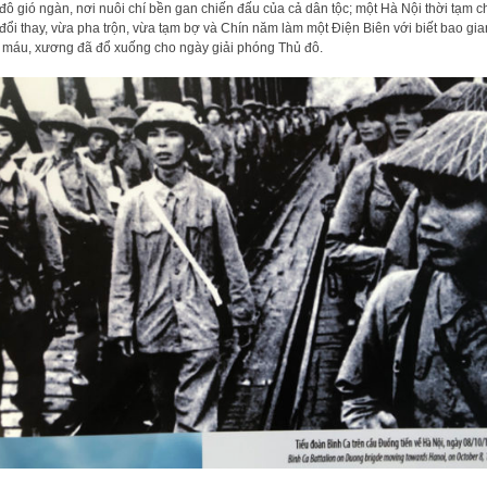
đô gió ngàn, nơi nuôi chí bền gan chiến đấu của cả dân tộc; một Hà Nội thời tạm 
đổi thay, vừa pha trộn, vừa tạm bợ và Chín năm làm một Điện Biên với biết bao gia
 máu, xương đã đổ xuống cho ngày giải phóng Thủ đô.