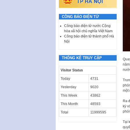
CÔNG BÁO ĐIỆN TỬ
Công báo điện tử nước Cộng
hòa xã hội chủ nghĩa Việt Nam
Công báo điện tử thành phố Hà
Nội
THỐNG KÊ TRUY CẬP
Quay
năm 
nước
Visitor Status
Today
4731
Trưn
phón
Yesterday
9020
một 
This Week
43862
Ra đ
This Month
48593
kỳ v
phón
Total
11999595
Tại 
quyế