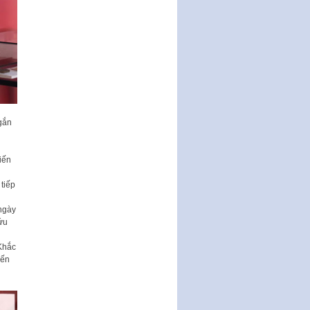
Thành phố triển khai thi…
Nghị quyết ban hành quy chế
tiếp công dân của Thường trực
HĐND, đại biểu HĐND thành…
Nghị quyết về một số chính sách
ưu đãi, hỗ trợ phát triển hạ tầng,
tổ chức…
Nghị quyết quy định một số nội
 gắn
dung và định mức chi quản lý
hoạt động khoa…
u
Quy định mức tiền phạt đối với
iến
một số hành vi vi phạm hành
chính trong lĩnh…
tiếp
Phê duyệt Chương trình phát
ngày
triển kinh tế số và xã hội số giai
ứu
đoạn 2026 -…
Khắc
đến