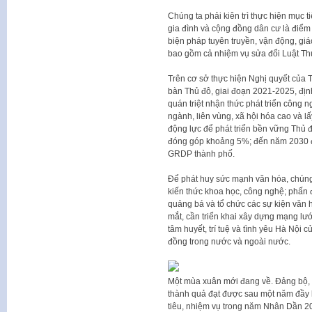
Chúng ta phải kiên trì thực hiện mục t
gia đình và cộng đồng dân cư là điểm 
biện pháp tuyên truyền, vận động, giá
bao gồm cả nhiệm vụ sửa đổi Luật Th
Trên cơ sở thực hiện Nghị quyết của T
bàn Thủ đô, giai đoạn 2021-2025, đị
quán triệt nhận thức phát triển công n
ngành, liên vùng, xã hội hóa cao và lấ
động lực để phát triển bền vững Thủ 
đóng góp khoảng 5%; đến năm 2030 
GRDP thành phố.
Để phát huy sức mạnh văn hóa, chúng t
kiến thức khoa học, công nghệ; phấn 
quảng bá và tổ chức các sự kiện văn h
mắt, cần triển khai xây dựng mạng lướ
tâm huyết, trí tuệ và tình yêu Hà Nội 
đồng trong nước và ngoài nước.
Một mùa xuân mới đang về. Đảng bộ, 
thành quả đạt được sau một năm đầy k
tiêu, nhiệm vụ trong năm Nhân Dần 2