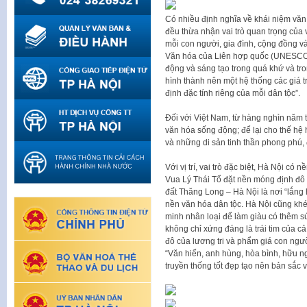
Có nhiều định nghĩa về khái niệm văn 
đều thừa nhận vai trò quan trọng của vă
mỗi con người, gia đình, cộng đồng và
Văn hóa của Liên hợp quốc (UNESCO) 
động và sáng tạo trong quá khứ và tro
hình thành nên một hệ thống các giá tr
định đặc tính riêng của mỗi dân tộc”.
Đối với Việt Nam, từ hàng nghìn năm t
văn hóa sống động; để lại cho thế hệ
và những di sản tinh thần phong phú,
Với vị trí, vai trò đặc biệt, Hà Nội có 
Vua Lý Thái Tổ đặt nền móng định đô
đất Thăng Long – Hà Nội là nơi “lắng h
nền văn hóa dân tộc. Hà Nội cũng khéo 
minh nhân loại để làm giàu có thêm 
không chỉ xứng đáng là trái tim của c
đô của lương tri và phẩm giá con ngư
“Văn hiến, anh hùng, hòa bình, hữu n
truyền thống tốt đẹp tạo nên bản sắc 