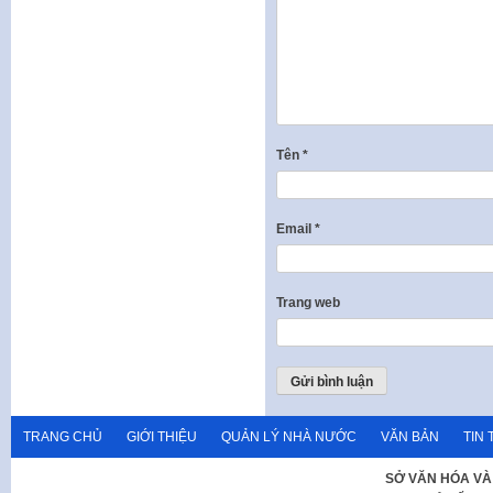
Tên
*
Email
*
Trang web
TRANG CHỦ
GIỚI THIỆU
QUẢN LÝ NHÀ NƯỚC
VĂN BẢN
TIN 
SỞ VĂN HÓA VÀ