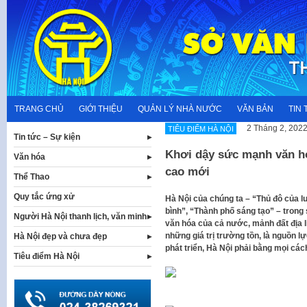
Skip
to
content
TRANG CHỦ
GIỚI THIỆU
QUẢN LÝ NHÀ NƯỚC
VĂN BẢN
TIN 
2 Tháng 2, 202
TIÊU ĐIỂM HÀ NỘI
Tin tức – Sự kiện
Khơi dậy sức mạnh văn ho
Văn hóa
cao mới
Thể Thao
Quy tắc ứng xử
Hà Nội của chúng ta – “Thủ đô của l
bình”, “Thành phố sáng tạo” – trong
Người Hà Nội thanh lịch, văn minh
văn hóa của cả nước, mảnh đất địa li
những giá trị trường tồn, là nguồn l
Hà Nội đẹp và chưa đẹp
phát triển, Hà Nội phải bằng mọi cá
Tiêu điểm Hà Nội