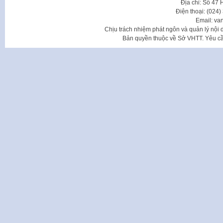
Địa chỉ: Số 47
Điện thoại: (024
Email: va
Chịu trách nhiệm phát ngôn và quản lý nộ
Bản quyền thuộc về Sở VHTT. Yêu cầu 