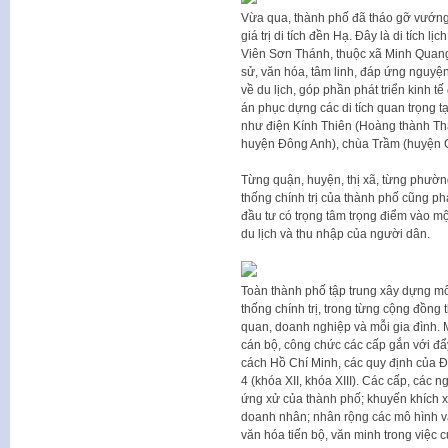
Vừa qua, thành phố đã tháo gỡ vướng 
giá trị di tích đền Hạ. Đây là di tích l
Viên Sơn Thánh, thuộc xã Minh Quang 
sử, văn hóa, tâm linh, đáp ứng nguyệ
về du lịch, góp phần phát triển kinh 
án phục dựng các di tích quan trọng tạ
như điện Kính Thiên (Hoàng thành Th
huyện Đông Anh), chùa Trầm (huyệ
Từng quận, huyện, thị xã, từng phường,
thống chính trị của thành phố cũng phả
đầu tư có trọng tâm trọng điểm vào mộ
du lịch và thu nhập của người dân.
Toàn thành phố tập trung xây dựng m
thống chính trị, trong từng cộng đồng 
quan, doanh nghiệp và mỗi gia đình. M
cán bộ, công chức các cấp gắn với đẩ
cách Hồ Chí Minh, các quy định của 
4 (khóa XII, khóa XIII). Các cấp, các 
ứng xử của thành phố; khuyến khích x
doanh nhân; nhân rộng các mô hình v
văn hóa tiến bộ, văn minh trong việc c