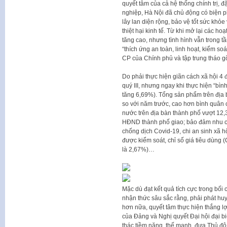
quyết tâm của cả hệ thống chính trị, 
nghiệp, Hà Nội đã chủ động có biện p
lây lan diện rộng, bảo vệ tốt sức khỏ
thiệt hại kinh tế. Từ khi mở lại các 
tăng cao, nhưng tình hình vẫn trong tầ
“thích ứng an toàn, linh hoạt, kiểm s
CP của Chính phủ và tập trung tháo g
Do phải thực hiện giãn cách xã hội 4 
quý III, nhưng ngay khi thực hiện “bì
tăng 6,69%). Tổng sản phẩm trên đị
so với năm trước, cao hơn bình quân
nước trên địa bàn thành phố vượt 12,
HĐND thành phố giao; bảo đảm nhu cầu
chống dịch Covid-19, chi an sinh xã h
được kiểm soát, chỉ số giá tiêu dùng
là 2,67%)…
Mặc dù đạt kết quả tích cực trong bố
nhận thức sâu sắc rằng, phải phát huy
hơn nữa, quyết tâm thực hiện thắng lợi
của Đảng và Nghị quyết Đại hội đại bi
thác tiềm năng, thế mạnh, đưa Thủ đô