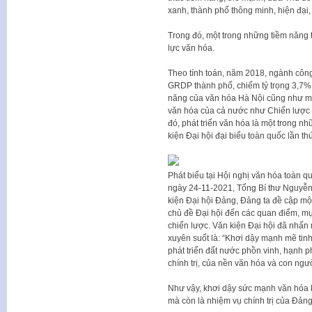
xanh, thành phố thông minh, hiện đại,
Trong đó, một trong những tiềm năng 
lực văn hóa.
Theo tính toán, năm 2018, ngành côn
GRDP thành phố, chiếm tỷ trọng 3,7%.
năng của văn hóa Hà Nội cũng như mục
văn hóa của cả nước như Chiến lược p
đó, phát triển văn hóa là một trong n
kiện Đại hội đại biểu toàn quốc lần th
Phát biểu tại Hội nghị văn hóa toàn quố
ngày 24-11-2021, Tổng Bí thư Nguyễn P
kiện Đại hội Đảng, Đảng ta đề cập một
chủ đề Đại hội đến các quan điểm, mục
chiến lược. Văn kiện Đại hội đã nhấn
xuyên suốt là: “Khơi dậy mạnh mẽ tinh
phát triển đất nước phồn vinh, hạnh 
chính trị, của nền văn hóa và con ng
Như vậy, khơi dậy sức mạnh văn hóa kh
mà còn là nhiệm vụ chính trị của Đản