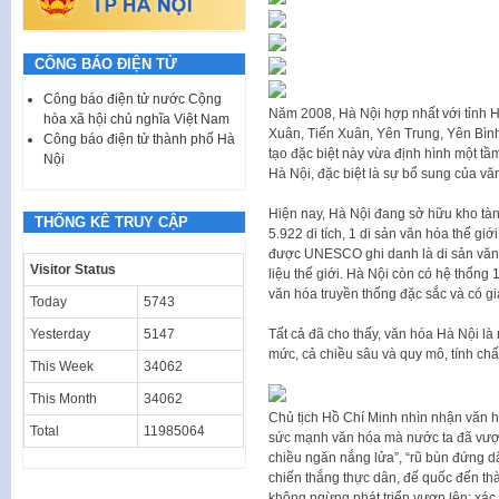
CÔNG BÁO ĐIỆN TỬ
Công báo điện tử nước Cộng
Năm 2008, Hà Nội hợp nhất với tỉnh H
hòa xã hội chủ nghĩa Việt Nam
Xuân, Tiến Xuân, Yên Trung, Yên Bìn
Công báo điện tử thành phố Hà
tạo đặc biệt này vừa định hình một t
Nội
Hà Nội, đặc biệt là sự bổ sung của vă
Hiện nay, Hà Nội đang sở hữu kho tàn
THỐNG KÊ TRUY CẬP
5.922 di tích, 1 di sản văn hóa thế giớ
được UNESCO ghi danh là di sản văn hó
Visitor Status
liệu thế giới. Hà Nội còn có hệ thốn
văn hóa truyền thống đặc sắc và có giá 
Today
5743
Tất cả đã cho thấy, văn hóa Hà Nội là
Yesterday
5147
mức, cả chiều sâu và quy mô, tính chấ
This Week
34062
This Month
34062
Chủ tịch Hồ Chí Minh nhìn nhận văn 
Total
11985064
sức mạnh văn hóa mà nước ta đã vượt
chiều ngăn nắng lửa”, “rũ bùn đứng dậ
chiến thắng thực dân, đế quốc đến th
không ngừng phát triển vươn lên; xác l