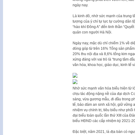
ngày nay.
Là kinh đô, nhờ sức mạnh của trung tâ
tượng của ý chí tự lực tự cường dân t
“hào khí Đông A” đến tinh thần “Quyết
quản con người Hà Nội.
Ngày nay, mặc dù chỉ chiếm 1% về di
đóng góp từ trên 16% Tổng sản phẩm
20% thu nội địa và 8,6% tổng kim ngạ
xứng đáng với vai trò là “trung tâm đầ
văn hóa, khoa học, giáo dục, kinh tế v
Nhờ sức mạnh văn hóa biểu hiện từ lò
chịu tác động nặng nề của đại dịch C
sáng, vừa gương mẫu, đi đầu trong ph
tế, bảo đảm an sinh xã hội, giữ vững 
nhiệm vụ chính trị, tiêu biểu như phối
đại biểu toàn quốc lần thứ XIII của Đ
biểu HĐND các cấp nhiệm kỳ 2021-
Đặc biệt, năm 2021, là địa bàn có ng