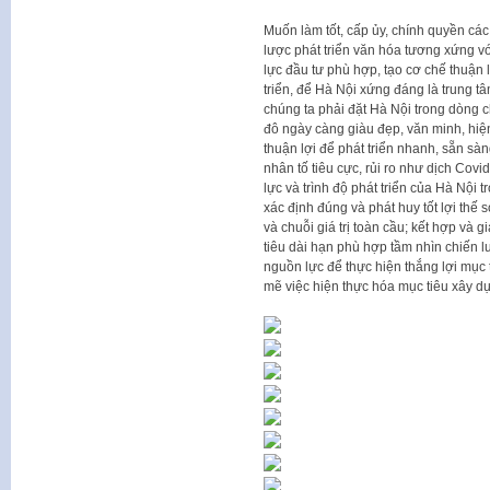
Muốn làm tốt, cấp ủy, chính quyền cá
lược phát triển văn hóa tương xứng vớ
lực đầu tư phù hợp, tạo cơ chế thuận 
triển, để Hà Nội xứng đáng là trung t
chúng ta phải đặt Hà Nội trong dòng c
đô ngày càng giàu đẹp, văn minh, hiện
thuận lợi để phát triển nhanh, sẵn sà
nhân tố tiêu cực, rủi ro như dịch Covi
lực và trình độ phát triển của Hà Nội
xác định đúng và phát huy tốt lợi thế 
và chuỗi giá trị toàn cầu; kết hợp và g
tiêu dài hạn phù hợp tầm nhìn chiến l
nguồn lực để thực hiện thắng lợi mục 
mẽ việc hiện thực hóa mục tiêu xây d