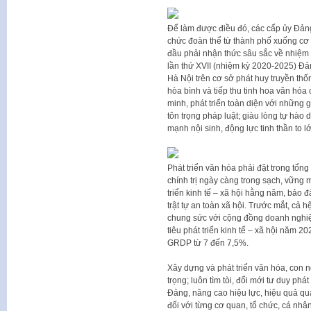
Để làm được điều đó, các cấp ủy Đảng
chức đoàn thể từ thành phố xuống cơ 
đầu phải nhận thức sâu sắc về nhiệm v
lần thứ XVII (nhiệm kỳ 2020-2025) Đản
Hà Nội trên cơ sở phát huy truyền th
hòa bình và tiếp thu tinh hoa văn hóa
minh, phát triển toàn diện với những g
tôn trọng pháp luật; giàu lòng tự hào dâ
mạnh nội sinh, động lực tinh thần to l
Phát triển văn hóa phải đặt trong tổn
chính trị ngày càng trong sạch, vững 
triển kinh tế – xã hội hằng năm, bảo 
trật tự an toàn xã hội. Trước mắt, cả 
chung sức với cộng đồng doanh nghiệp
tiêu phát triển kinh tế – xã hội năm 2
GRDP từ 7 đến 7,5%.
Xây dựng và phát triển văn hóa, con ngư
trọng; luôn tìm tòi, đổi mới tư duy phá
Đảng, nâng cao hiệu lực, hiệu quả qu
đối với từng cơ quan, tổ chức, cá nhâ