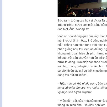
Bức tranh tường của họa sĩ Victor Tar
Thánh Tông) được làm mới bằng công
đặc biệt.
Ảnh: Hoàng Trà
Việc số hóa không gian của một triển
mẻ, thực chất là một xu thế công nghệ,
nối”, chẳng hạn như trong thời gian xu
pháp giống như thư viện ảo để mọi ngư
không mất quá nhiều chi phí, nhưng như 
để quét với bản chuyên nghiệp thì khá
nước ta đang được tiếp cận theo hướng
tràn lan, mang tính giải trí nhiều hơn.
sự giới thiệu tác giả cụ thể, chuyên n
động thu hút du khách.
– Hiện nay, có khá nhiều trưng bày, tr
song với triển lãm 3D. Tuy nhiên, cũn
vụ mục đích tuyên truyền?
– Việc nắm bắt, cập nhật công nghệ, 
thông tin, hình ảnh… là điều nên làm. 