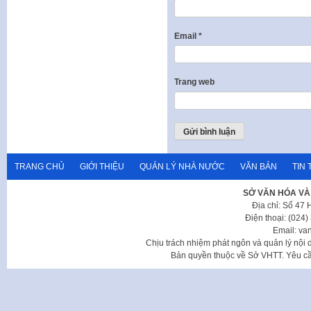
Email
*
Trang web
TRANG CHỦ
GIỚI THIỆU
QUẢN LÝ NHÀ NƯỚC
VĂN BẢN
TIN 
SỞ VĂN HÓA VÀ
Địa chỉ: Số 47
Điện thoại: (024
Email: va
Chịu trách nhiệm phát ngôn và quản lý nộ
Bản quyền thuộc về Sở VHTT. Yêu cầu 