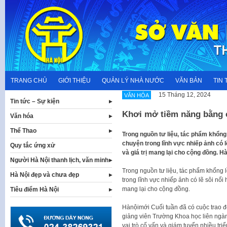
Skip
to
content
TRANG CHỦ
GIỚI THIỆU
QUẢN LÝ NHÀ NƯỚC
VĂN BẢN
TIN 
15 Tháng 12, 2024
VĂN HÓA
Tin tức – Sự kiện
Khơi mở tiềm năng bằng c
Văn hóa
Thể Thao
Trong nguồn tư liệu, tác phẩm khổng
chuyện trong lĩnh vực nhiếp ảnh có l
Quy tắc ứng xử
và giá trị mang lại cho cộng đồng. H
Người Hà Nội thanh lịch, văn minh
Trong nguồn tư liệu, tác phẩm khổng 
Hà Nội đẹp và chưa đẹp
trong lĩnh vực nhiếp ảnh có lẽ sôi nổi 
mang lại cho cộng đồng.
Tiêu điểm Hà Nội
Hànộimới Cuối tuần đã có cuộc trao đ
giảng viên Trường Khoa học liên ngàn
vai trò cố vấn và giám tuyển nhiều tri