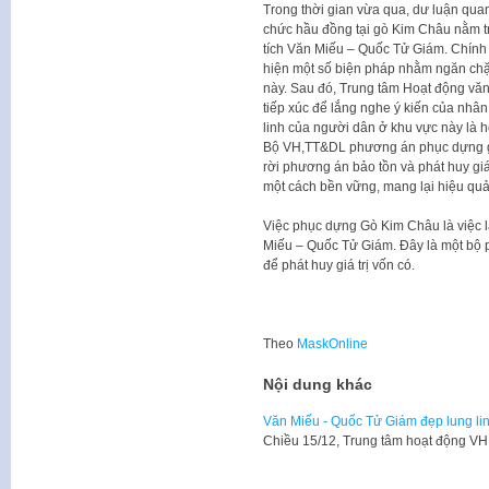
Trong thời gian vừa qua, dư luận quan 
chức hầu đồng tại gò Kim Châu nằm t
tích Văn Miếu – Quốc Tử Giám. Chính 
hiện một số biện pháp nhằm ngăn chặn
này. Sau đó, Trung tâm Hoạt động vă
tiếp xúc để lắng nghe ý kiến của nhâ
linh của người dân ở khu vực này là 
Bộ VH,TT&DL phương án phục dựng gò
rời phương án bảo tồn và phát huy giá
một cách bền vững, mang lại hiệu quả
Việc phục dựng Gò Kim Châu là việc là
Miếu – Quốc Tử Giám. Đây là một bộ p
để phát huy giá trị vốn có.
Theo
MaskOnline
Nội dung khác
Văn Miếu - Quốc Tử Giám đẹp lung li
Chiều 15/12, Trung tâm hoạt động V