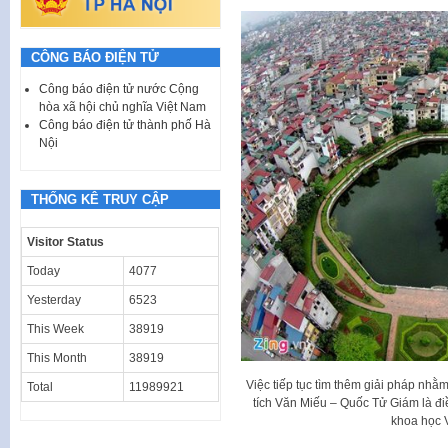
CÔNG BÁO ĐIỆN TỬ
Công báo điện tử nước Cộng
hòa xã hội chủ nghĩa Việt Nam
Công báo điện tử thành phố Hà
Nội
THỐNG KÊ TRUY CẬP
Visitor Status
Today
4077
Yesterday
6523
This Week
38919
This Month
38919
Việc tiếp tục tìm thêm giải pháp nhằ
Total
11989921
tích Văn Miếu – Quốc Tử Giám là đ
khoa học 