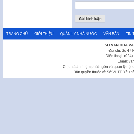
TRANG CHỦ
GIỚI THIỆU
QUẢN LÝ NHÀ NƯỚC
VĂN BẢN
TIN 
SỞ VĂN HÓA VÀ
Địa chỉ: Số 47
Điện thoại: (024
Email: va
Chịu trách nhiệm phát ngôn và quản lý nộ
Bản quyền thuộc về Sở VHTT. Yêu cầu 