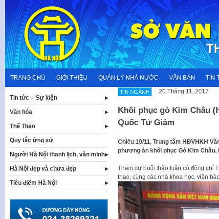
Skip
to
content
TRANG CHỦ
GIỚI THIỆU
QUẢN LÝ NHÀ NƯỚC
VĂN BẢN
TIN 
20 Tháng 11, 2017
TIN NGÀNH
Tin tức – Sự kiện
Khôi phục gò Kim Châu (h
Văn hóa
Quốc Tử Giám
Thể Thao
Quy tắc ứng xử
Chiều 19/11, Trung tâm HĐVHKH Văn
phương án khôi phục Gò Kim Châu, H
Người Hà Nội thanh lịch, văn minh
Tham dự buổi thảo luận có đồng chí 
Hà Nội đẹp và chưa đẹp
thao, cùng các nhà khoa học, viện bảo
Tiêu điểm Hà Nội