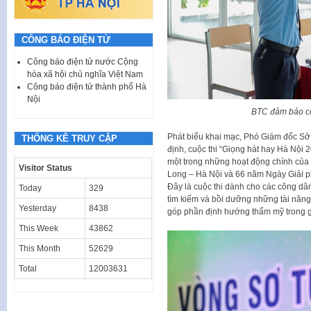
CÔNG BÁO ĐIỆN TỬ
Công báo điện tử nước Cộng
hòa xã hội chủ nghĩa Việt Nam
Công báo điện tử thành phố Hà
Nội
BTC đảm bảo côn
Phát biểu khai mạc, Phó Giám đốc Sở
THỐNG KÊ TRUY CẬP
định, cuộc thi “Giọng hát hay Hà Nội 
một trong những hoạt động chính củ
Visitor Status
Long – Hà Nội và 66 năm Ngày Giải p
Đây là cuộc thi dành cho các công dân
Today
329
tìm kiếm và bồi dưỡng những tài năng 
Yesterday
8438
góp phần định hướng thẩm mỹ trong gi
This Week
43862
This Month
52629
Total
12003631