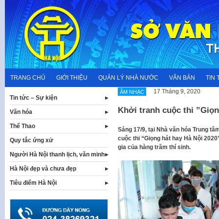
Skip
to
content
TRANG CHỦ
GIỚI THIỆU
QUẢN LÝ NHÀ NƯỚC
VĂN BẢN
TIN 
17 Tháng 9, 2020
ÂM NHẠC
Tin tức – Sự kiện
Khởi tranh cuộc thi ”Giọn
Văn hóa
Thể Thao
Sáng 17/9, tại Nhà văn hóa Trung tâm
cuộc thi “Giọng hát hay Hà Nội 2020
Quy tắc ứng xử
gia của hàng trăm thí sinh.
Người Hà Nội thanh lịch, văn minh
Hà Nội đẹp và chưa đẹp
Tiêu điểm Hà Nội