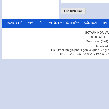
TRANG CHỦ
GIỚI THIỆU
QUẢN LÝ NHÀ NƯỚC
VĂN BẢN
TIN 
SỞ VĂN HÓA VÀ
Địa chỉ: Số 47
Điện thoại: (024
Email: va
Chịu trách nhiệm phát ngôn và quản lý nộ
Bản quyền thuộc về Sở VHTT. Yêu cầu 