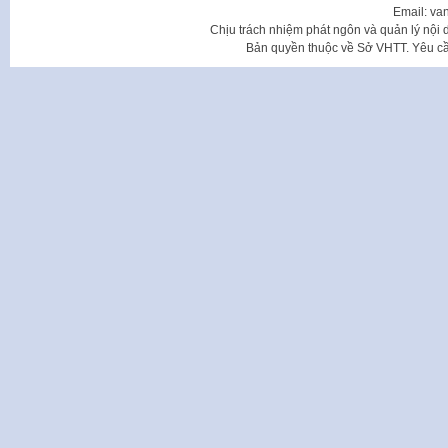
Email: va
Chịu trách nhiệm phát ngôn và quản lý nộ
Bản quyền thuộc về Sở VHTT. Yêu cầu 