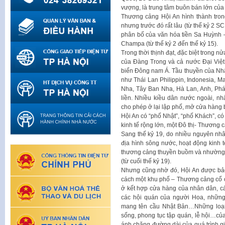
vượng, là trung tâm buôn bán lớn củ
Thương cảng Hội An hình thành trong
nhưng trước đó rất lâu (từ thế kỷ 2 S
phân bố của văn hóa tiền Sa Huỳnh –
Champa (từ thế kỷ 2 đến thế kỷ 15).
Trong thời thịnh đạt, đặc biệt trong n
của Đàng Trong và cả nước Đại Việt
biển Đông nam Á. Tầu thuyền của Nh
như Thái Lan Philippin, Indonesia,
Nha, Tây Ban Nha, Hà Lan, Anh, Ph
liền. Nhiều kiều dân nước ngoài, n
cho phép ở lại lập phố, mở cửa hàng 
Hội An có “phố Nhật”, “phố Khách”, c
kinh tế rộng lớn, một Đô thị- Thương 
Sang thế kỷ 19, do nhiều nguyên nhâ
địa hình sông nước, hoạt động kinh tế
thương cảng thuyền buồm và nhường 
(từ cuối thế kỷ 19).
Nhưng cũng nhờ đó, Hội An được bảo
cách một khu phố – Thương cảng cổ ở 
ở kết hợp cửa hàng của nhân dân, cá
các hội quán của người Hoa, những
mang tên cầu Nhật Bản…Những loại h
sống, phong tục tập quán, lễ hội…c
ánh chặng đường dài của quá trình gia