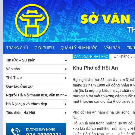
Skip
to
content
TRANG CHỦ
GIỚI THIỆU
QUẢN LÝ NHÀ NƯỚC
VĂN BẢN
TIN 
17 Tháng 5,
CÁC LOẠI HÌNH KHÁC
Tin tức – Sự kiện
Khu Phố cổ Hội An
Văn hóa
Thể Thao
​Hội nghị lần thứ 23 của Ủy ban Di s
tháng 12 năm 1999 đã công nhận Khu 
Quy tắc ứng xử
chí (ii): là một sự biểu thị vật chất
Người Hà Nội thanh lịch, văn minh
thời gian tại một thương cảng quốc tế,
một thương cảng châu Á cổ truyền.
Hà Nội đẹp và chưa đẹp
​Phố cổ Hội An nằm ở hạ lưu sông T
Tiêu điểm Hà Nội
Nam.
Hội An là một trong những đô thị cổ
xưa kia đã có một thời nổi tiếng vớ
Quốc, Bồ Đào Nha, Italia… đã biết đế