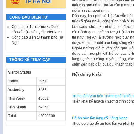
thái văn hóa riêng Hội An vừa mang tí
nội sinh và ngoại sinh.
Đến nay, khu phố cổ Hội An vẫn bảo 
CÔNG BÁO ĐIỆN TỬ
trúc cổ gồm nhiều công trình nhà ở, h
bến cảng, chợ …và những con đường 
Công báo điện tử nước Cộng
cờ. Cảnh quan phố phường Hội An bao
hòa xã hội chủ nghĩa Việt Nam
thị như Hội An là trường hợp duy nh
Công báo điện tử thành phố Hà
được xem như một bảo tàng sống về kiế
Nội
Ngoài những giá trị văn hóa qua kiế
động văn hóa phi vật thể với các lễ
làng nghề thủ công truyền thống, c
THỐNG KÊ TRUY CẬP
điểm đến hấp dẫn của du khách thập
Visitor Status
Nội dung khác
Today
1957
Yesterday
8438
Trung tâm Văn hóa Thành phố Nhiều h
This Week
43862
​Triển khai kế hoạch chương trình c
This Month
54258
Total
12005260
Đề án bảo tồn làng cổ Đông Ngạc
​​Theo dự thảo đề án bảo tồn và phát h