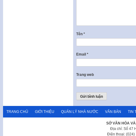
Tên
*
Email
*
Trang web
TRANG CHỦ
GIỚI THIỆU
QUẢN LÝ NHÀ NƯỚC
VĂN BẢN
TIN 
SỞ VĂN HÓA VÀ
Địa chỉ: Số 47
Điện thoại: (024