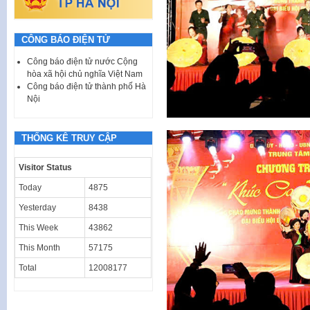
CÔNG BÁO ĐIỆN TỬ
Công báo điện tử nước Cộng
hòa xã hội chủ nghĩa Việt Nam
Công báo điện tử thành phố Hà
Nội
THỐNG KÊ TRUY CẬP
Visitor Status
Today
4875
Yesterday
8438
This Week
43862
This Month
57175
Total
12008177