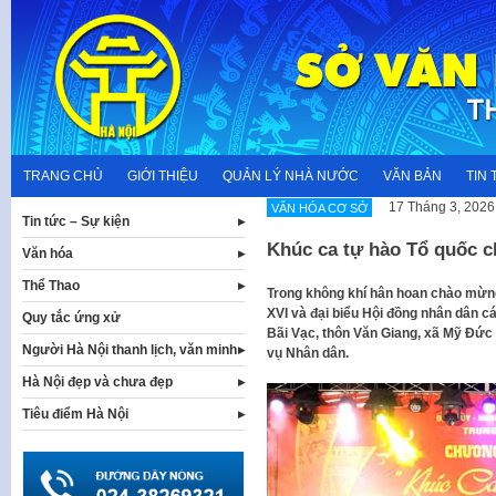
Skip
to
content
TRANG CHỦ
GIỚI THIỆU
QUẢN LÝ NHÀ NƯỚC
VĂN BẢN
TIN 
17 Tháng 3, 2026
VĂN HÓA CƠ SỞ
Tin tức – Sự kiện
Khúc ca tự hào Tổ quốc 
Văn hóa
Thể Thao
Trong không khí hân hoan chào mừng
XVI và đại biểu Hội đồng nhân dân cá
Quy tắc ứng xử
Bãi Vạc, thôn Văn Giang, xã Mỹ Đức 
Người Hà Nội thanh lịch, văn minh
vụ Nhân dân.
Hà Nội đẹp và chưa đẹp
Tiêu điểm Hà Nội