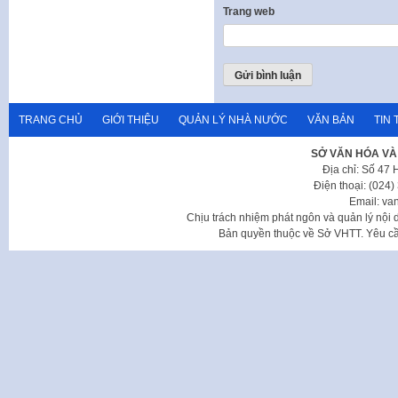
Trang web
TRANG CHỦ
GIỚI THIỆU
QUẢN LÝ NHÀ NƯỚC
VĂN BẢN
TIN 
SỞ VĂN HÓA VÀ
Địa chỉ: Số 47
Điện thoại: (024
Email: va
Chịu trách nhiệm phát ngôn và quản lý nộ
Bản quyền thuộc về Sở VHTT. Yêu cầu 