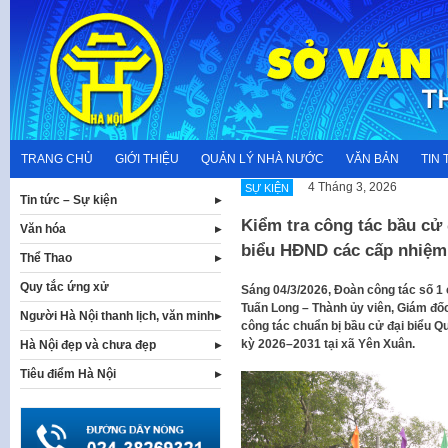
Skip
to
content
TRANG CHỦ
GIỚI THIỆU
QUẢN LÝ NHÀ NƯỚC
VĂN BẢN
TIN 
4 Tháng 3, 2026
SỰ KIỆN
Tin tức – Sự kiện
Kiểm tra công tác bầu cử 
Văn hóa
biểu HĐND các cấp nhiệm 
Thể Thao
Quy tắc ứng xử
Sáng 04/3/2026, Đoàn công tác số 
Tuấn Long – Thành ủy viên, Giám đốc
Người Hà Nội thanh lịch, văn minh
công tác chuẩn bị bầu cử đại biểu Q
kỳ 2026–2031 tại xã Yên Xuân.
Hà Nội đẹp và chưa đẹp
Tiêu điểm Hà Nội