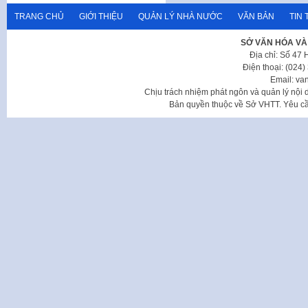
TRANG CHỦ
GIỚI THIỆU
QUẢN LÝ NHÀ NƯỚC
VĂN BẢN
TIN 
SỞ VĂN HÓA VÀ
Địa chỉ: Số 47
Điện thoại: (024
Email: va
Chịu trách nhiệm phát ngôn và quản lý nộ
Bản quyền thuộc về Sở VHTT. Yêu cầu 