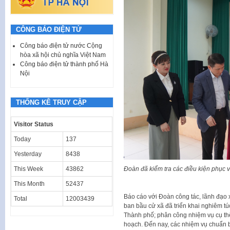
CÔNG BÁO ĐIỆN TỬ
Công báo điện tử nước Cộng
hòa xã hội chủ nghĩa Việt Nam
Công báo điện tử thành phố Hà
Nội
THỐNG KÊ TRUY CẬP
Visitor Status
Today
137
Yesterday
8438
This Week
43862
Đoàn đã kiểm tra các điều kiện phục v
This Month
52437
Báo cáo với Đoàn công tác, lãnh đạo
Total
12003439
ban bầu cử xã đã triển khai nghiêm t
Thành phố; phân công nhiệm vụ cụ thể
hoạch. Đến nay, các nhiệm vụ chuẩn b