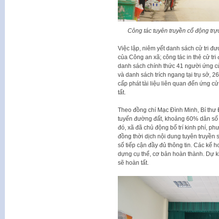
Công tác tuyên truyền cổ động tr
Việc lập, niêm yết danh sách cử tri đư
của Công an xã; công tác in thẻ cử tr
danh sách chính thức 41 người ứng cử
và danh sách trích ngang tại trụ sở, 26
cấp phát tài liệu liên quan đến ứng 
tất.
Theo đồng chí Mạc Đình Minh, Bí thư 
tuyến đường đất, khoảng 60% dân số 
đó, xã đã chủ động bố trí kinh phí, ph
đồng thời dịch nội dung tuyên truyền
số tiếp cận đầy đủ thông tin. Các kế 
dựng cụ thể, cơ bản hoàn thành. Dự k
sẽ hoàn tất.