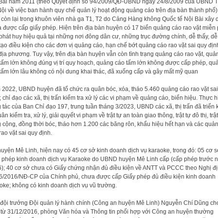
Bài năm 2011 (theo Quyết định số 94/2009/QĐ-UBND ngày 24/8/2009 của UBND 
ội về việc ban hành quy chế quản lý hoạt động quảng cáo trên địa bàn thành phố)
 còn lại trong khuôn viên nhà ga T1, T2 do Cảng Hàng không Quốc tế Nội Bài xây
 được cấp giấy phép. Hiện trên địa bàn huyện có 17 biển quảng cáo rao vặt miễn 
phát huy hiệu quả tại những nơi đông dân cư, những trục đường chính, dễ thấy, dễ 
tạo điều kiện cho các đơn vị quảng cáo, hạn chế bớt quảng cáo rao vặt sai quy định
địa phương. Tuy vậy, trên địa bàn huyện vẫn còn tình trạng quảng cáo rao vặt, quả
tấm lớn không đúng vị trí quy hoạch, quảng cáo tấm lớn không được cấp phép, qu
tấm lớn lâu không có nội dung khai thác, đã xuống cấp và gây mất mỹ quan
2022, UBND huyện đã tổ chức ra quân bóc, xóa, tháo 5.460 quảng cáo rao vặt sai
; chỉ đạo các xã, thị trấn kiểm tra xử lý các vi phạm về quảng cáo, biển hiệu. Thực h
 tác của Ban Chỉ đạo 197, trung tuần tháng 3/2023, UBND các xã, thị trấn đã triển 
ân kiểm tra, xử lý, giải quyết vi phạm về trật tự an toàn giao thông, trật tự đô thị, trật
 cộng, đồng thời bóc, tháo hơn 1.200 các băng rôn, khẩu hiệu hết hạn và các quả
rao vặt sai quy định.
huyện Mê Linh, hiện nay có 45 cơ sở kinh doanh dịch vụ karaoke, trong đó: 05 cơ s
 phép kinh doanh dịch vụ Karaoke do UBND huyện Mê Linh cấp (cấp phép trước 
); 40 cơ sở chưa có Giấy chứng nhận đủ điều kiện về ANTT và PCCC theo Nghị đ
6/2016/NĐ-CP của Chính phủ, chưa được cấp Giấy phép đủ điều kiện kinh doanh
oke; không có kinh doanh dịch vụ vũ trường.
đội trưởng Đội quản lý hành chính (Công an huyện Mê Linh) Nguyễn Chí Dũng ch
, từ 31/12/2016, phòng Văn hóa và Thông tin phối hợp với Công an huyện thường