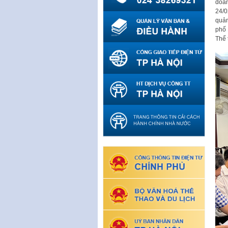
doan
24/0
quản
phố 
Thể 