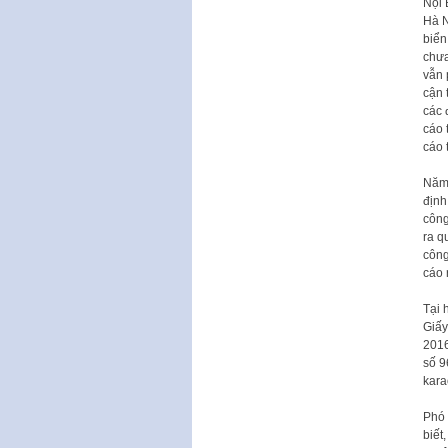
Nội 
Hà N
biển
chưa
vẫn 
cận 
các 
cáo 
cáo 
Năm 
định
công
ra qu
công
cáo 
Tại 
Giấy
2016
số 9
kara
Phó 
biết