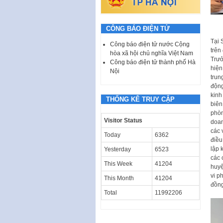
CÔNG BÁO ĐIỆN TỬ
Tại 
Công báo điện tử nước Cộng
trên
hòa xã hội chủ nghĩa Việt Nam
Trưở
Công báo điện tử thành phố Hà
hiện
Nội
trun
động
kinh
THỐNG KÊ TRUY CẬP
biên
phòn
Visitor Status
doan
các 
Today
6362
điều
lập 
Yesterday
6523
các 
This Week
41204
huyệ
vi p
This Month
41204
đồng
Total
11992206