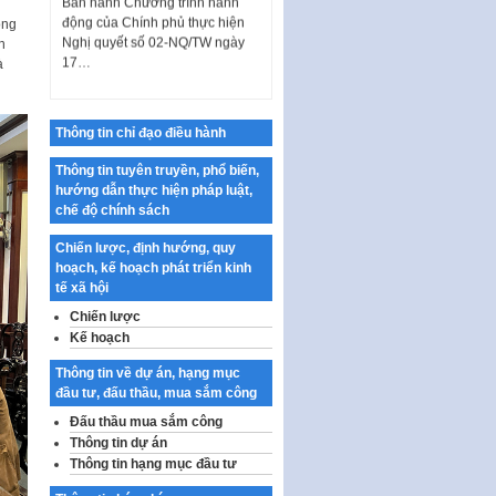
17…
ộng
h
THÔNG BÁO Tuyển dụng lao
à
động hợp đồng theo Nghị định
số 111/2022/NĐ-CP ngày
30/12/2022 của Chính…
Thông tin chỉ đạo điều hành
Sửa đổi, bổ sung một số điều
của Thông tư số 320/2016/TT-
Thông tin tuyên truyền, phổ biến,
BTC của Bộ trưởng Bộ Tài…
hướng dẫn thực hiện pháp luật,
chế độ chính sách
Quy định về quản lý website
thương mại điện tử
Chiến lược, định hướng, quy
hoạch, kế hoạch phát triển kinh
Nghị quyết quy định điều kiện,
tế xã hội
thủ tục tặng, thu hồi danh hiệu
"Công dân danh dự…
Chiến lược
Kế hoạch
Nghị quyết quy định một số
chính sách thúc đẩy nghiên cứu
Thông tin về dự án, hạng mục
khoa học, phát triển công…
đầu tư, đấu thầu, mua sắm công
Nghị quyết công bố Nghị quyết
Đấu thầu mua sắm công
quy phạm pháp luật của HĐND
Thông tin dự án
Thành phố triển khai thi…
Thông tin hạng mục đầu tư
Nghị quyết ban hành quy chế