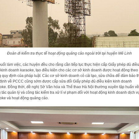
Đoàn đi kiểm tra thực tế hoạt động quảng cáo ngoài trời tại huyện Mê Linh
buổi làm việc, các huyện đều cho rằng cần tiếp tục thực hiện cấp Giấy phép đủ điề
 kinh doanh karaoke, tạo điều kiện cho các cơ sở kinh doanh được hoạt động theo
 quy định của pháp luật. Các cơ sở kinh doanh có cải tạo, sửa chữa để đảm bảo t
định về PCCC cũng sớm được cấp sửa đổi Giấy phép đủ điều kiện kinh doanh
oke. Đồng thời, đề nghị Sở Văn hóa và Thể thao Hà Nội thường xuyên tập huấn về
 tác quản lý và công tác kiểm tra xử lí vi phạm đối với hoạt động kinh doanh dịch v
oke và hoạt động quảng cáo.