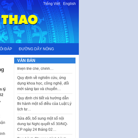
Tiếng Việt
-
English
Ban hành Danh mục vị trí khai
thác quảng cáo trên địa bàn
thành phố Hà Nội
Kế hoạch Tổ chức Cuộc thi
chính luận về bảo vệ nền tảng tư
tưởng của Đảng…
Công bố công khai dự toán kinh
ỎI ĐÁP
ĐƯỜNG DÂY NÓNG
phí xây dựng pháp luật, hoàn
thiện thể chế, chính…
VĂN BẢN
Quy định về nghiên cứu, ứng
ng
dụng khoa học, công nghệ, đổi
mới sáng tạo và chuyển…
Quy định chi tiết và hướng dẫn
n lý
thi hành một số điều của Luật Lý
02
lịch tư…
,
Sửa đổi, bổ sung một số nội
dung tại Nghị quyết số 30/NQ-
CP ngày 24 tháng 02…
ố
uận
Ban hành Chương trình hành
động của Chính phủ thực hiện
inh
Nghị quyết số 02-NQ/TW ngày