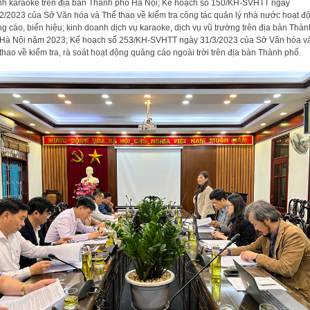
h karaoke trên địa bàn Thành phố Hà Nội; Kế hoạch số 150/KH-SVHTT ngày
2/2023 của Sở Văn hóa và Thể thao về kiểm tra công tác quản lý nhà nước hoạt đ
g cáo, biển hiệu; kinh doanh dịch vụ karaoke, dịch vụ vũ trường trên địa bản Thàn
Hà Nội năm 2023; Kế hoạch số 253/KH-SVHTT ngày 31/3/2023 của Sở Văn hóa v
thao về kiểm tra, rà soát hoạt động quảng cáo ngoài trời trên địa bàn Thành phố.