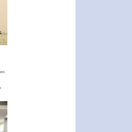
u
heo
ụ