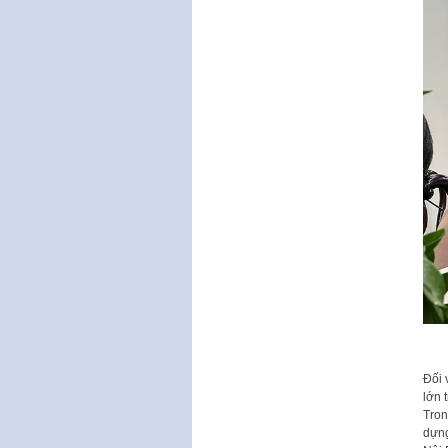
Đối 
lớn 
Tron
dựng