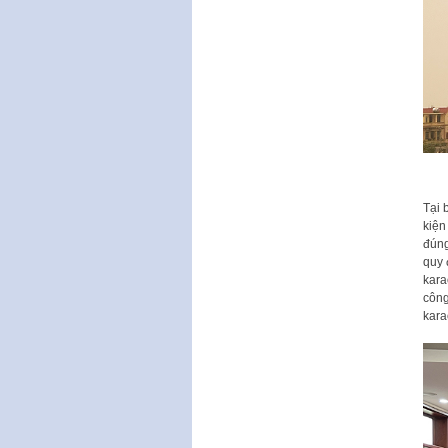
Tại 
kiện
đúng
quy 
kara
công
kara