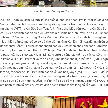
Đoàn làm việc tại huyện Sóc Sơn
Sóc Sơn, Đoàn đã kiểm tra thực tế các biển quảng cáo ngoài trời tại một số địa điể
 địa bàn, đặc biệt là khu vực Cảng hàng không quốc tế Nội Bài. Tại buổi làm việc,
ng phòng VHTT huyện Sóc Sơn Tống Văn Phúc cho biết, trên toàn huyện Sóc Sơ
 có 137 cơ sở kinh doanh dịch vụ karaoke ở quy mô nhỏ, chủ yếu là hộ gia đình tậ
g nhiều ở 2 địa bàn xã Trung Giã và Mai Đình. Các cơ sở cơ bản đã tạm dừng hoạt
, tuy nhiên vẫn có một số cơ sở đã che biển những vẫn lén hút hoạt động, nhiều c
 doanh thay đổi chủ nhưng không thông báo gây khó khăn cho công tác quản lý và
 bản xử phạt hành chính. Năm 2022, huyện Sóc Sơn đã ban hành văn bản chỉ đạo
g ban, ngành, UBND các xã, thị trấn tăng cường công tác kiểm tra các cơ sở kinh
h karaoke, lưu trú, internet và các dịch vụ kinh doanh thể dục thể thao…, xử lý ng
vụ việc vi phạm, yêu cầu dừng hoạt động kinh doanh đối với những cơ sở chưa đủ
 kiện theo quy định của pháp luật. UBND huyện đã ban hành Kế hoạch về việc thà
kiểm tra, rà soát các điều kiện kinh doanh về văn hóa, xây dựng, PCCC, ANTT đối v
cơ sở kinh doanh karaoke, quán bar, vũ trường trên địa bàn huyện. Qua kiểm tra,
n Sóc Sơn đã ban hành quyết định đình chỉ 66 cơ sở vi phạm quy định về PCCC; x
hạm hành chính đối với các cơ sở kinh doanh karaoke với tổng số tiền 440.950.000
.