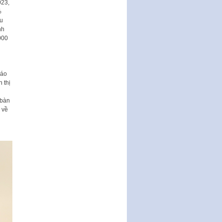
023,
Nghị quyết ban hành quy chế
%
tiếp công dân của Thường trực
u
HĐND, đại biểu HĐND thành…
nh
Nghị quyết về một số chính sách
000
ưu đãi, hỗ trợ phát triển hạ tầng,
tổ chức…
Nghị quyết quy định một số nội
cáo
dung và định mức chi quản lý
 thị
hoạt động khoa…
 bàn
Quy định mức tiền phạt đối với
 về
một số hành vi vi phạm hành
chính trong lĩnh…
Phê duyệt Chương trình phát
triển kinh tế số và xã hội số giai
đoạn 2026 -…