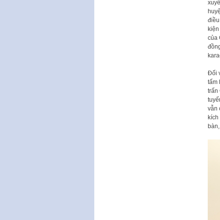
xuyê
huyệ
điều
kiện
của 
đồng
kara
Đối 
tấm 
trấn
tuyế
vẫn 
kích
bàn,