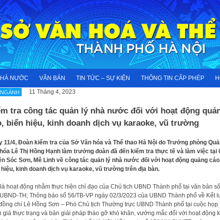
NHÀ NƯỚC
VĂN BẢN
TIN TỨC – SỰ KIỆN
THÔNG TIN CẤP PHÉP
H
11 Tháng 4, 2023
 NGÀNH
m tra công tác quản lý nhà nước đối với hoạt động quả
, biển hiệu, kinh doanh dịch vụ karaoke, vũ trường
 11/4, Đoàn kiểm tra của Sở Văn hóa và Thể thao Hà Nội do Trưởng phòng Quả
hóa Lê Thị Hồng Hạnh làm trưởng đoàn đã đến kiểm tra thực tế và làm việc tại 
n Sóc Sơn, Mê Linh về công tác quản lý nhà nước đối với hoạt động quảng cáo
 hiệu, kinh doanh dịch vụ karaoke, vũ trường trên địa bàn.
là hoạt động nhằm thực hiện chỉ đạo của Chủ tịch UBND Thành phố tại văn bản s
UBND-TH; Thông báo số 56/TB-VP ngày 02/3/2023 của UBND Thành phổ về Kết l
đồng chí Lê Hồng Sơn – Phó Chủ tịch Thường trực UBND Thành phố tại cuộc họp
 giá thực trạng và bản giải pháp tháo gỡ khó khăn, vướng mắc đối với hoạt động k