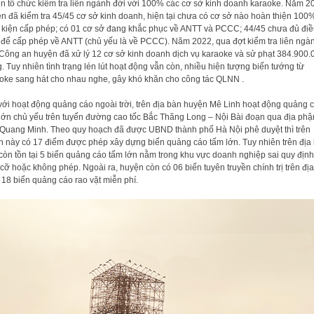
n tổ chức kiểm tra liên ngành đới với 100% các cơ sở kinh doanh karaoke. Năm 2
n đã kiểm tra 45/45 cơ sở kinh doanh, hiện tại chưa có cơ sở nào hoàn thiện 100
 kiện cấp phép; có 01 cơ sở đang khắc phục về ANTT và PCCC; 44/45 chưa đủ điề
 để cấp phép về ANTT (chủ yếu là về PCCC). Năm 2022, qua đợt kiểm tra liên ngà
Công an huyện đã xử lý 12 cơ sở kinh doanh dịch vụ karaoke và sử phạt 384.900.
. Tuy nhiên tình trạng lén lút hoạt động vẫn còn, nhiều hiện tượng biến tướng từ
oke sang hát cho nhau nghe, gây khó khăn cho công tác QLNN .
với hoạt động quảng cáo ngoài trời, trên địa bàn huyện Mê Linh hoạt động quảng 
lớn chủ yếu trên tuyến đường cao tốc Bắc Thăng Long – Nội Bài đoạn qua địa phận
 Quang Minh. Theo quy hoạch đã được UBND thành phố Hà Nội phê duyệt thì trên
n này có 17 điểm được phép xây dựng biển quảng cáo tấm lớn. Tuy nhiên trên địa
còn tồn tại 5 biển quảng cáo tấm lớn nằm trong khu vực doanh nghiệp sai quy định
 cỡ hoặc không phép. Ngoài ra, huyện còn có 06 biển tuyên truyền chính trị trên địa
 18 biển quảng cáo rao vặt miễn phí.