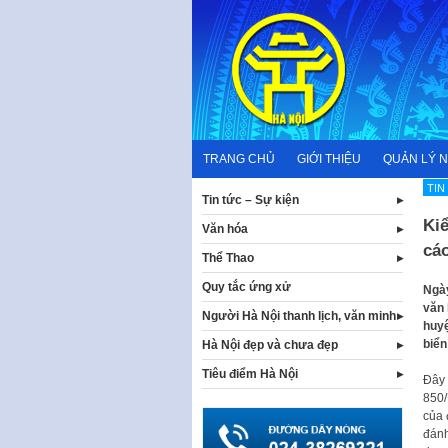
Skip
to
content
TRANG CHỦ
GIỚI THIỆU
QUẢN LÝ 
TIN
Tin tức – Sự kiện
Kiể
Văn hóa
cáo
Thể Thao
Quy tắc ứng xử
Ngày
văn 
Người Hà Nội thanh lịch, văn minh
huyệ
biển
Hà Nội đẹp và chưa đẹp
Tiêu điểm Hà Nội
Đây 
850/
của 
đánh