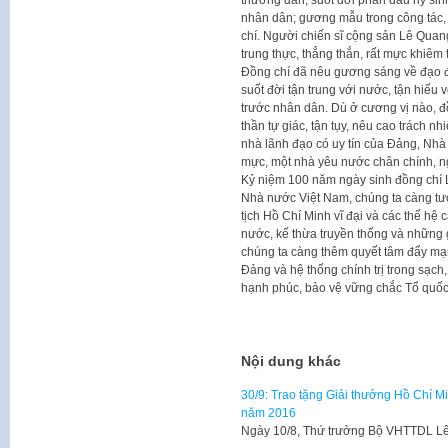
nhân dân; gương mẫu trong công tác, g
chí. Người chiến sĩ cộng sản Lê Quang
trung thực, thẳng thắn, rất mực khiêm 
Đồng chí đã nêu gương sáng về đạo đức
suốt đời tận trung với nước, tận hiếu 
trước nhân dân. Dù ở cương vị nào, đ
thần tự giác, tận tụy, nêu cao trách nh
nhà lãnh đạo có uy tín của Đảng, Nh
mực, một nhà yêu nước chân chính, ng
Kỷ niệm 100 năm ngày sinh đồng chí 
Nhà nước Việt Nam, chúng ta càng tưở
tịch Hồ Chí Minh vĩ đại và các thế hệ c
nước, kế thừa truyền thống và những gi
chúng ta càng thêm quyết tâm đẩy mạ
Đảng và hệ thống chính trị trong sạch
hạnh phúc, bảo vệ vững chắc Tổ quốc
Nội dung khác
30/9: Trao tặng Giải thưởng Hồ Chí M
năm 2016
Ngày 10/8, Thứ trưởng Bộ VHTTDL Lê