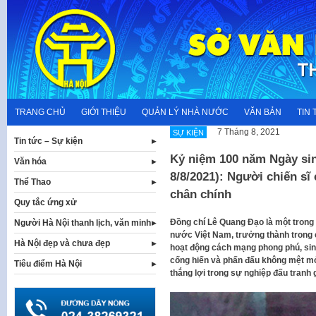
Skip
to
content
TRANG CHỦ
GIỚI THIỆU
QUẢN LÝ NHÀ NƯỚC
VĂN BẢN
TIN 
7 Tháng 8, 2021
SỰ KIỆN
Tin tức – Sự kiện
Kỷ niệm 100 năm Ngày sin
Văn hóa
8/8/2021): Người chiến s
Thể Thao
chân chính
Quy tắc ứng xử
Đồng chí Lê Quang Đạo là một trong
Người Hà Nội thanh lịch, văn minh
nước Việt Nam, trưởng thành trong c
Hà Nội đẹp và chưa đẹp
hoạt động cách mạng phong phú, sin
cống hiến và phấn đấu không mệt mỏ
Tiêu điểm Hà Nội
thắng lợi trong sự nghiệp đấu tranh