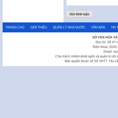
TRANG CHỦ
GIỚI THIỆU
QUẢN LÝ NHÀ NƯỚC
VĂN BẢN
TIN 
SỞ VĂN HÓA VÀ
Địa chỉ: Số 47
Điện thoại: (024
Email: va
Chịu trách nhiệm phát ngôn và quản lý nộ
Bản quyền thuộc về Sở VHTT. Yêu cầu 