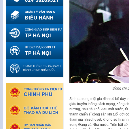
Đồng chí 
Sinh ra trong một gia đình có bề dày 
giàu truyền thống cách mạng, đồng c
hương, đau đáu nỗi đau mất nước, từ 
thành chiến sĩ cộng sản khi tuổi đời 
tham gia nhiệt huyết, không sợ hi sin
trong Đảng và Nhà nước. Trên bất cứ 