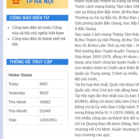
thành xuất sắc nhiệm vụ Đảng và nhâ
Trước cách mạng tháng Tám năm 1945
cán sự Đảng tỉnh Bắc Ninh, Bí thư Ba
CÔNG BÁO ĐIỆN TỬ
Thường vụ Xứ ủy Bắc Kỳ, Bí thư Ban c
Giải phóng quân Bắc Giang, trực tiếp
Công báo điện tử nước Cộng
ở Bắc Giang.
hòa xã hội chủ nghĩa Việt Nam
Sau ngày Cách mạng Tháng Tám thành
Công báo điện tử thành phố Hà
Bí thư Thành ủy Hải Phòng, Bí thư Thà
Nội
Khu XI, Bí thư Liên Tỉnh ủy Hà Nội – 
Phó trưởng Ban Tuyên truyền Trung 
Giai đoạn 1950-1978, đồng chí được 
THỐNG KÊ TRUY CẬP
trọng: phụ trách công tác tuyên huấn 
chủ nhiệm chính trị Chiến dịch Điện B
Quân ủy Trung ương, Chính ủy nhiều 
Visitor Status
Mỹ cứu nước…
Today
8087
Tại Kỳ họp thứ nhất, Quốc hội khóa VI
Quốc hội, Phó Chủ tịch Hội đồng Nhà
Yesterday
9020
Tại Hội nghị lần thứ nhất của Ủy ban
8/1994), đồng chí được bầu làm Chủ t
This Week
43862
Đồng chí là Ủy viên Ban Chấp hành Tru
This Month
51949
ương Đảng khóa IV, V (1976-1986); đại
Với nhiều công lao và thành tích đối
Total
12002951
chí Lê Quang Đạo đã được Đảng, Nhà
chương Hồ Chí Minh, Huân chương Sa
huy chương cao quý.