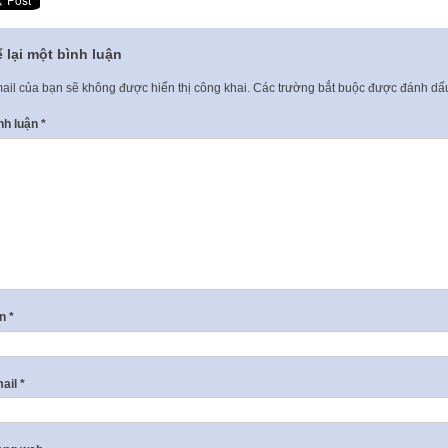
 lại một bình luận
ail của bạn sẽ không được hiển thị công khai.
Các trường bắt buộc được đánh d
nh luận
*
ên
*
ail
*