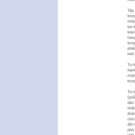
Tập 
tron
nhiệ
lực 
toàn
hàng
tron
phẩm
mới.
Tự h
Nam 
nhân
trun
Từ n
Quốc
dân 
nhắc
đoàn
của 
đội 
phó;