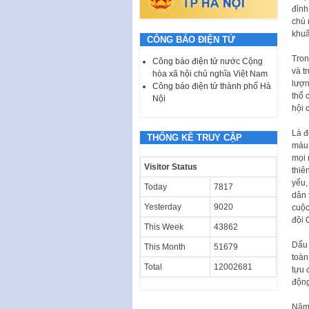
đỉnh
chủ 
khuấ
CÔNG BÁO ĐIỆN TỬ
Tron
Công báo điện tử nước Cộng
và t
hòa xã hội chủ nghĩa Việt Nam
lượn
Công báo điện tử thành phố Hà
thổ 
Nội
hội 
Là đ
THỐNG KÊ TRUY CẬP
máu 
mọi 
Visitor Status
thiê
yếu,
Today
7817
dân 
Yesterday
9020
cuộc
đội 
This Week
43862
Dấu 
This Month
51679
toàn
Total
12002681
tựu 
động
Năm 