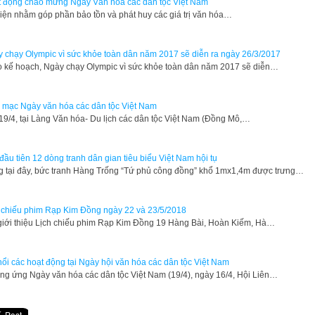
 động chào mừng Ngày Văn hóa các dân tộc Việt Nam
giảm
iện nhằm góp phần bảo tồn và phát huy các giá trị văn hóa…
âm
lượng.
 chạy Olympic vì sức khỏe toàn dân năm 2017 sẽ diễn ra ngày 26/3/2017
 kế hoạch, Ngày chạy Olympic vì sức khỏe toàn dân năm 2017 sẽ diễn…
 mạc Ngày văn hóa các dân tộc Việt Nam
19/4, tại Làng Văn hóa- Du lịch các dân tộc Việt Nam (Đồng Mô,…
đầu tiên 12 dòng tranh dân gian tiêu biểu Việt Nam hội tụ
 tại đây, bức tranh Hàng Trống “Tứ phủ công đồng” khổ 1mx1,4m được trưng…
 chiếu phim Rạp Kim Đồng ngày 22 và 23/5/2018
giới thiệu Lịch chiếu phim Rạp Kim Đồng 19 Hàng Bài, Hoàn Kiếm, Hà…
nổi các hoạt động tại Ngày hội văn hóa các dân tộc Việt Nam
g ứng Ngày văn hóa các dân tộc Việt Nam (19/4), ngày 16/4, Hội Liên…