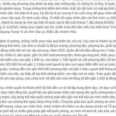
. Nhiều địa phương chịu thiên tai kép, bão chồng bão, lũ chồng lũ, lũ ống, lũ quét, 
ất nghiêm trọng. Trong những thời điểm khó khăn nhất, bộ đội luôn có mặt kịp thời
nhân dân. Khi bão lũ đi qua, bộ đội lại là lực lượng ở lại cuối cùng để giúp nhân d
 phục hậu quả, ổn định cuộc sống. Từ thần tốc giúp nhân dân các tỉnh Sơn La, Đi
, Nghệ An dựng lại nhà sau trận lũ quét, sạt lở đất cuối tháng 7, đầu tháng 8/2025;
g 11-12/2025, hàng chục nghìn cán bộ, chiến sĩ lại dồn tâm, dốc sức triển khai “Ch
 Quang Trung” ở các tỉnh Gia Lai, Đắk Lắk, Khánh Hòa.
định rõ phòng, chống, khắc phục hậu quả thiên tai, cứu hộ, cứu nạn là nhiệm vụ c
trong thời bình, các đơn vị chuẩn bị tốt lực lượng, phương tiện, phương án, phối h
 đồng chặt chẽ với các địa phương. Năm 2025, Quân đội đã điều động hơn 1 triệu 
bộ, chiến sĩ, dân quân; gần 26.000 lượt phương tiện; tham gia ứng phó, khắc phục
 tìm kiếm cứu nạn gần 1.800 vụ, cứu được 1.708 người và 130 phương tiện; hỗ trợ 
hơn 325.000 hộ với gần 1,2 triệu lượt người từ khu vực nguy hiểm đến nơi an toàn;
g báo, hướng dẫn cho gần 908.000 phương tiện với gần 4 triệu người biết thông ti
 biến của bão, áp thấp để kịp thời phòng tránh, neo đậu nơi an toàn. Toàn quân đã
kinh phí xây dựng, sửa chữa hơn 18.390 căn nhà với tổng số tiền gần 1.000 tỷ đồng
ủy, chính quyền từ thành phố Hà Nội đến cơ sở đã tập trung lãnh đạo, chỉ đạo và t
 thực hiện đồng bộ, quyết liệt các giải pháp nhằm xây dựng nền quốc phòng toàn
 mạnh, xây dựng thế trận quốc phòng toàn dân gắn với thế trận an ninh nhân dân,
 khu vực phòng thủ ngày càng vững chắc. Công tác giáo dục quốc phòng an ninh
đối tượng, nâng cao nhận thức, trách nhiệm về nhiệm vụ xây dựng và bảo vệ Tổ qu
h phố đã có nhiều giải pháp gắn kết quốc phòng, an ninh với kinh tế, văn hóa, xã 
 củng cố, nâng cao tiềm lực quân sự, quốc phòng của Thủ đô.