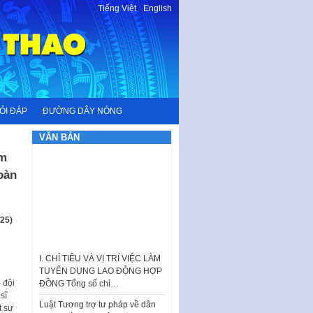
Tiếng Việt
-
English
ỎI ĐÁP
ĐƯỜNG DÂY NÓNG
VĂN BẢN
am
oàn
25)
I. CHỈ TIÊU VÀ VỊ TRÍ VIỆC LÀM
TUYỂN DỤNG LAO ĐỘNG HỢP
ĐỒNG Tổng số chỉ…
 đội
Luật Tương trợ tư pháp về dân
sĩ
sự và Kế hoạch số 187KH-
t sự
UBND ngày 0752026 của