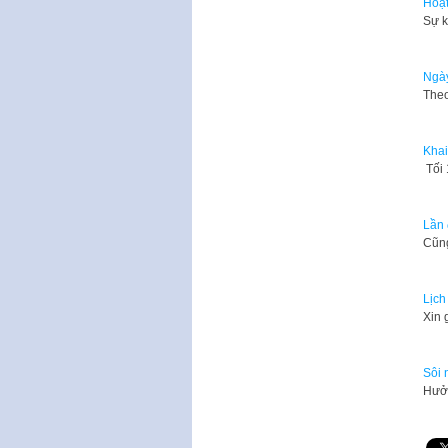
Hoạt
Sự k
Ngày
Theo
Khai
Tối 
Lần 
Cũng
Lịch
Xin 
Sôi 
Hưởn