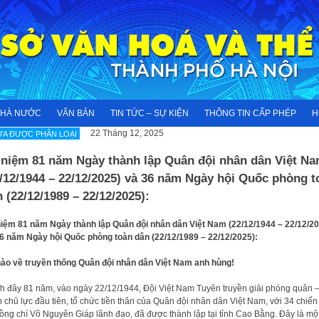
NHÀ NƯỚC
VĂN BẢN
TIN TỨC – SỰ KIỆN
THÔNG TIN CẤP PHÉP
H
22 Tháng 12, 2025
A ĐƯỢC PHÂN LOẠI
 niệm 81 năm Ngày thành lập Quân đội nhân dân Việt N
/12/1944 – 22/12/2025) và 36 năm Ngày hội Quốc phòng t
 (22/12/1989 – 22/12/2025):
iệm 81 năm Ngày thành lập Quân đội nhân dân Việt Nam (22/12/1944 – 22/12/20
6 năm Ngày hội Quốc phòng toàn dân (22/12/1989 – 22/12/2025):
ào về truyền thống Quân đội nhân dân Việt Nam anh hùng!
h đây 81 năm, vào ngày 22/12/1944, Đội Việt Nam Tuyên truyền giải phóng quân –
 chủ lực đầu tiên, tổ chức tiền thân của Quân đội nhân dân Việt Nam, với 34 chiến 
ồng chí Võ Nguyên Giáp lãnh đạo, đã được thành lập tại tỉnh Cao Bằng. Đây là mộ