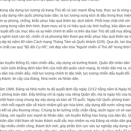
trung xây dựng lực lượng vũ trang Thủ đô có sức mạnh tổng hợp, thực sự là nòng 
g xây dựng nền quốc phòng toàn dân, là lực lượng xung kích đi đầu trong thực hiệ
m vụ phòng, chống, khắc phục hậu quả thiên tai, dịch bệnh. Phối hợp chặt chẽ với
lượng trong nắm tình hình, tham mưu xử lý có hiệu quả các tình huống, bảo đảm an
 tuyệt đối các mục tiêu và sự kiện chính trị diễn ra trên địa bàn Thủ đô (đã huy độn
 nghìn lượt cán bộ, chiến sĩ và phương tiện tham gia khắc phục hậu quả thiên tai 
g dịp kỷ niệm 80 năm Cách mạng Tháng Tám và Quốc khánh 02/9). Qua đó, lan tỏa
 chất cao quý “Bộ đội Cụ Hồ”, nét đẹp văn hóa “Người chiến sĩ Thủ đô” trong thời 
ào truyền thống 81 năm chiến đấu, xây dựng và trưởng thành, Quân đội nhân dân 
luôn luôn khẳng định bản lĩnh của một đội quân cách mạng, từ nhân dân mà ra, vì
 dân mà chiến đấu; một lực lượng chính trị đặc biệt, lực lượng chiến đấu tuyệt đối
g thành, tin cậy của Đảng, Nhà nước và Nhân dân.
ăm 1989, Đảng và Nhà nước ta đã quyết định lấy ngày 22/12 hằng năm là Ngày hộ
 phòng toàn dân. Đây không chỉ là ngày của riêng Quân đội, mà là ngày hội của t
Việt Nam cùng chung tay xây dựng và bảo vệ Tổ quốc. Ngày hội Quốc phòng toàn
 nhở mỗi người dân về trách nhiệm giữ gìn hòa bình, xây dựng đất nước vững mạ
 kết và yêu thương nhau. Chúng ta tin tưởng chắc chắn rằng, dưới ngọn cờ vẻ va
Đảng, với nguồn sức mạnh từ Nhân dân, với truyền thống hào hùng của dân tộc, 
nhân dân Việt Nam sẽ hoàn thành xuất sắc mọi nhiệm vụ mà Đảng và nhân dân gi
 lập nhiều chiến công, thành tích mới, góp phần tích cực vào sự nghiệp xây dựng 