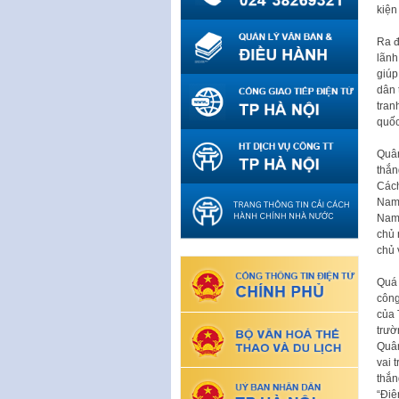
kiện
Ra đ
lãnh
giúp
dân 
tran
quốc
Quân
thắn
Cách
Nam 
Nam)
chủ 
chủ 
Quá 
công
của 
trườ
Quân
vai 
thắn
“Điệ