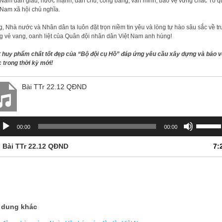
 Nam dân giàu, nước mạnh, dân chủ, công bằng, văn minh, bảo vệ vững chắc Tổ q
 Nam xã hội chủ nghĩa.
, Nhà nước và Nhân dân ta luôn đặt trọn niềm tin yêu và lòng tự hào sâu sắc về t
g vẻ vang, oanh liệt của Quân đội nhân dân Việt Nam anh hùng!
 huy phẩm chất tốt đẹp của “Bộ đội cụ Hồ” đáp ứng yêu cầu xây dựng và bảo v
 trong thời kỳ mới!
Bài TTr 22.12 QĐND
ình
Sử
00:00
00:00
át
dụng
m
các
.
Bài TTr 22.12 QĐND
7:
anh
phím
mũi
tên
Lên/Xu
để
tăng
 dung khác
hoặc