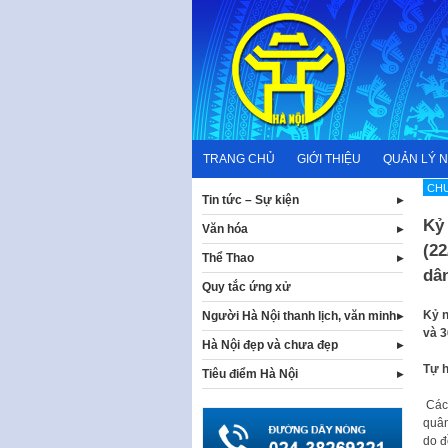
Skip
to
content
TRANG CHỦ
GIỚI THIỆU
QUẢN LÝ 
CHƯ
Tin tức – Sự kiện
Kỷ
Văn hóa
(22
Thể Thao
dân
Quy tắc ứng xử
Kỷ n
Người Hà Nội thanh lịch, văn minh
và 3
Hà Nội đẹp và chưa đẹp
Tự h
Tiêu điểm Hà Nội
Các
quân
do đ