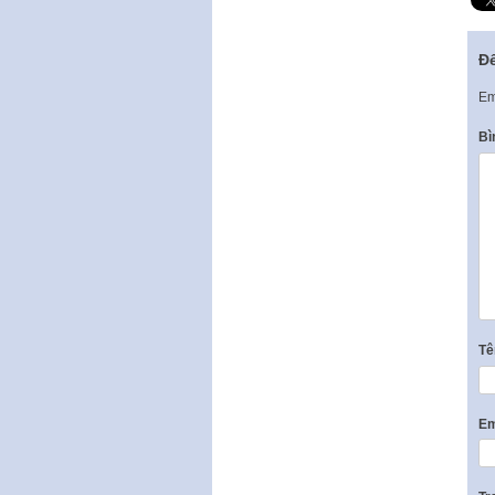
Để
Em
Bì
T
Em