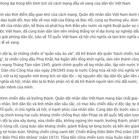
 trọng đại trong tiến trình lịch sử cách mạng đầy vẻ vang của dân tộc Việt Nam.
ời vào thời điểm đầy gian khó của cách mạng, Quân đội nhân dân Việt Nam dưới 
 đạo tuyệt đối, trực tiếp về mọi mặt của Đảng và Bác Hồ, cùng sự thương yêu, đùm
 đỡ của nhân dân, kế thừa và phát huy tinh thần yêu nước và nghệ thuật quân sự 
tộc Việt Nam, đã cùng toàn dân làm nên những thắng lợi vĩ đại trong sự nghiệp đấ
h giải phóng dân tộc, bảo vệ Tổ quốc Việt Nam xã hội chủ nghĩa và làm tròn nghĩa 
 tế vẻ vang.
 đội ta, từ những chiến sĩ “quần nâu áo vải”, đã trở thành đội quân “bách chiến, b
g”, từ chiến công đầu Phai Khắt, Nà Ngần đến tổng khởi nghĩa, làm nên thành côn
 mạng Tháng Tám năm 1945, giành chính quyền về tay nhân dân, lập nên nước V
Dân chủ Cộng hòa vào ngày 2/9/1945 (nay là nước Cộng hòa xã hội chủ nghĩa Vi
, mở ra kỷ nguyên mới trong lịch sử dân tộc – kỷ nguyên độc lập dân tộc gắn liền 
nghĩa xã hội; nhân dân ta từ thân phận nô lệ đã trở thành người làm chủ đất nước,
vận mệnh của mình.
trình chiến đấu và trưởng thành, Quân đội nhân dân Việt Nam mang bản chất giai
 nhân, tính dân tộc và tính nhân dân sâu sắc, có mục tiêu chiến đấu vì độc lập, tự 
Tổ quốc, vì chủ nghĩa xã hội, vì hạnh phúc của nhân dân. Cùng dân tộc bước vào 
ng chinh trong hai cuộc kháng chiến chống thực dân Pháp và đế quốc Mỹ xâm lượ
 đội ta vừa xây dựng, vừa chiến đấu, không ngừng lớn mạnh, trưởng thành, phát 
trò nòng cốt, cùng toàn dân kháng chiến, giành thắng lợi từng bước và tiến lên giàn
g lợi hoàn toàn. Những chiến công oanh liệt: Chiến thắng Điện Biên Phủ (năm 195
n Biên Phủ trên không” (năm 1972), Tổng tiến công chiến lược mùa Xuân năm 197