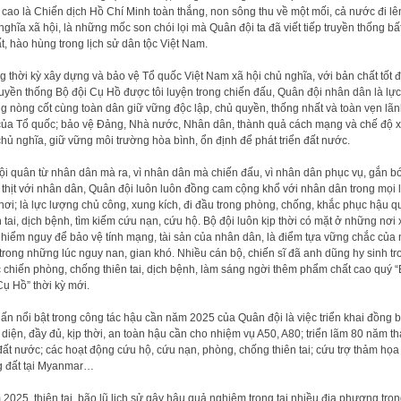
 cao là Chiến dịch Hồ Chí Minh toàn thắng, non sông thu về một mối, cả nước đi lê
nghĩa xã hội, là những mốc son chói lọi mà Quân đội ta đã viết tiếp truyền thống bấ
t, hào hùng trong lịch sử dân tộc Việt Nam.
g thời kỳ xây dựng và bảo vệ Tổ quốc Việt Nam xã hội chủ nghĩa, với bản chất tốt 
ruyền thống Bộ đội Cụ Hồ được tôi luyện trong chiến đấu, Quân đội nhân dân là lực
g nòng cốt cùng toàn dân giữ vững độc lập, chủ quyền, thống nhất và toàn vẹn lã
của Tổ quốc; bảo vệ Đảng, Nhà nước, Nhân dân, thành quả cách mạng và chế độ 
chủ nghĩa, giữ vững môi trường hòa bình, ổn định để phát triển đất nước.
ội quân từ nhân dân mà ra, vì nhân dân mà chiến đấu, vì nhân dân phục vụ, gắn b
thịt với nhân dân, Quân đội luôn luôn đồng cam cộng khổ với nhân dân trong mọi l
nơi; là lực lượng chủ công, xung kích, đi đầu trong phòng, chống, khắc phục hậu q
n tai, dịch bệnh, tìm kiếm cứu nạn, cứu hộ. Bộ đội luôn kịp thời có mặt ở những nơi
 hiểm nguy để bảo vệ tính mạng, tài sản của nhân dân, là điểm tựa vững chắc của
trong những lúc nguy nan, gian khó. Nhiều cán bộ, chiến sĩ đã anh dũng hy sinh tr
 chiến phòng, chống thiên tai, dịch bệnh, làm sáng ngời thêm phẩm chất cao quý 
Cụ Hồ” thời kỳ mới.
ấn nổi bật trong công tác hậu cần năm 2025 của Quân đội là việc triển khai đồng b
 diện, đầy đủ, kịp thời, an toàn hậu cần cho nhiệm vụ A50, A80; triển lãm 80 năm t
đất nước; các hoạt động cứu hộ, cứu nạn, phòng, chống thiên tai; cứu trợ thảm họa
 đất tại Myanmar…
2025, thiên tai, bão lũ lịch sử gây hậu quả nghiêm trọng tại nhiều địa phương tron