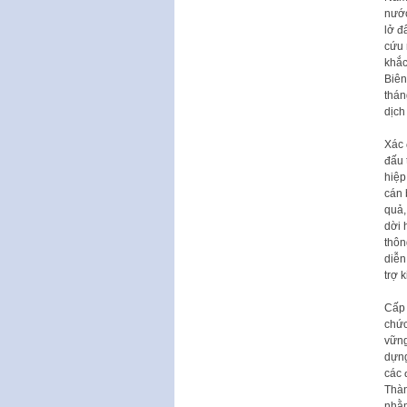
nước
lở đ
cứu 
khắc
Biên
thán
dịch
Xác 
đấu 
hiệp
cán 
quả,
dời 
thôn
diễn
trợ 
Cấp 
chức
vững
dựng
các 
Thàn
nhằm