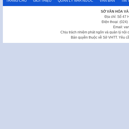
TRANG CHỦ
GIỚI THIỆU
QUẢN LÝ NHÀ NƯỚC
VĂN BẢN
TIN 
SỞ VĂN HÓA VÀ
Địa chỉ: Số 47
Điện thoại: (024
Email: va
Chịu trách nhiệm phát ngôn và quản lý nộ
Bản quyền thuộc về Sở VHTT. Yêu cầu 