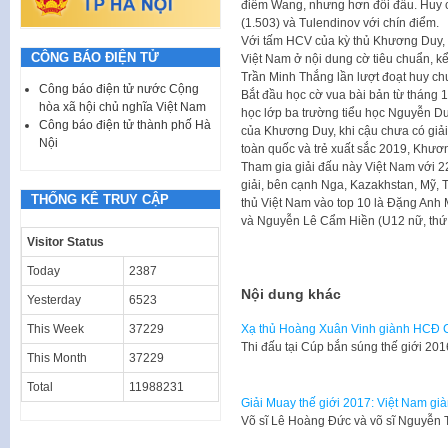
điểm Wang, nhưng hơn đối đầu. Huy c
(1.503) và Tulendinov với chín điểm.
Với tấm HCV của kỳ thủ Khương Duy, đ
CÔNG BÁO ĐIỆN TỬ
Việt Nam ở nội dung cờ tiêu chuẩn, 
Trần Minh Thắng lần lượt đoạt huy c
Công báo điện tử nước Cộng
Bắt đầu học cờ vua bài bản từ tháng
hòa xã hội chủ nghĩa Việt Nam
học lớp ba trường tiểu học Nguyễn Du 
Công báo điện tử thành phố Hà
của Khương Duy, khi cậu chưa có giải 
Nội
toàn quốc và trẻ xuất sắc 2019, Khươn
Tham gia giải đấu này Việt Nam với 22
giải, bên cạnh Nga, Kazakhstan, Mỹ, 
THỐNG KÊ TRUY CẬP
thủ Việt Nam vào top 10 là Đặng Anh 
và Nguyễn Lê Cẩm Hiền (U12 nữ, thứ 
Visitor Status
Today
2387
Nội dung khác
Yesterday
6523
Xạ thủ Hoàng Xuân Vinh giành HCĐ C
This Week
37229
Thi đấu tại Cúp bắn súng thế giới 20
This Month
37229
Total
11988231
Giải Muay thế giới 2017: Việt Nam gi
Võ sĩ Lê Hoàng Đức và võ sĩ Nguyễn