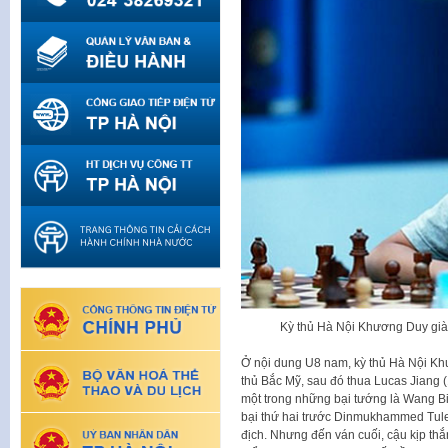
Kỳ thủ Hà Nội Khương Duy giàn
Ở nội dung U8 nam, kỳ thủ Hà Nội Khư
thủ Bắc Mỹ, sau đó thua Lucas Jiang (
một trong những bại tướng là Wang B
bại thứ hai trước Dinmukhammed Tulen
địch. Nhưng đến ván cuối, cậu kịp t