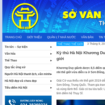
Skip
to
content
TRANG CHỦ
GIỚI THIỆU
QUẢN LÝ NHÀ NƯỚC
VĂN BẢN
TIN 
3 Tháng 9, 2
THỂ THAO THẾ GIỚI
Tin tức – Sự kiện
Kỳ thủ Hà Nội Khương Duy
Văn hóa
giới
Thể Thao
Quy tắc ứng xử
Khương Duy giành được 8,5 điểm qua
nhi thế giới vừa diễn ra ở Sơn Đông
Người Hà Nội thanh lịch, văn minh
Giải Cờ vua thiếu nhi thế giới 2019 di
Hà Nội đẹp và chưa đẹp
Sơn Đông, Trung Quốc. Tham gia tranh 
Tiêu điểm Hà Nội
và vùng lãnh thổ. Giải có ba lứa tuổi
tính điểm hệ Thụy Sĩ.