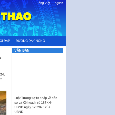
Tiếng Việt
-
English
ỎI ĐÁP
ĐƯỜNG DÂY NÓNG
VĂN BẢN
o
024,
t
Luật Tương trợ tư pháp về dân
sự và Kế hoạch số 187KH-
UBND ngày 0752026 của
UBND…