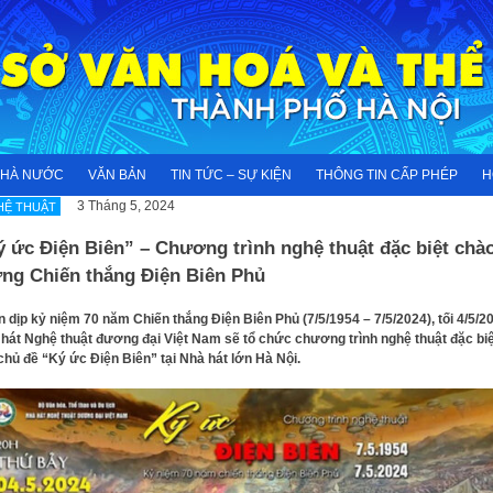
NHÀ NƯỚC
VĂN BẢN
TIN TỨC – SỰ KIỆN
THÔNG TIN CẤP PHÉP
H
3 Tháng 5, 2024
HỆ THUẬT
 ức Điện Biên” – Chương trình nghệ thuật đặc biệt chà
ng Chiến thắng Điện Biên Phủ
 dịp kỷ niệm 70 năm Chiến thắng Điện Biên Phủ (7/5/1954 – 7/5/2024), tối 4/5/2
hát Nghệ thuật đương đại Việt Nam sẽ tổ chức chương trình nghệ thuật đặc biệ
chủ đề “Ký ức Điện Biên” tại Nhà hát lớn Hà Nội.