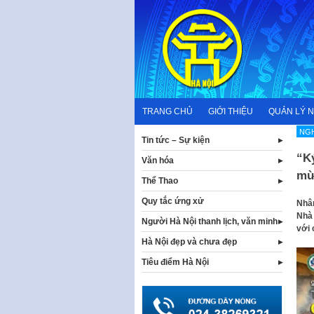
Skip
to
content
TRANG CHỦ
GIỚI THIỆU
QUẢN LÝ 
NG
Tin tức – Sự kiện
“Ký
Văn hóa
mừ
Thể Thao
Quy tắc ứng xử
Nhân
Nhà 
Người Hà Nội thanh lịch, văn minh
với 
Hà Nội đẹp và chưa đẹp
Tiêu điểm Hà Nội