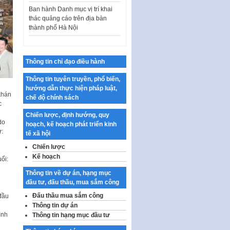
Ban hành Danh mục vị trí khai
thác quảng cáo trên địa bàn
thành phố Hà Nội
Kế hoạch Tổ chức Cuộc thi
chính luận về bảo vệ nền tảng tư
tưởng của Đảng…
Thông tin chỉ đạo điều hành
Công bố công khai dự toán kinh
phí xây dựng pháp luật, hoàn
Thông tin tuyên truyền, phổ biến,
thiện thể chế, chính…
hướng dẫn thực hiện pháp luật,
khán
chế độ chính sách
Quy định về nghiên cứu, ứng
c
dụng khoa học, công nghệ, đổi
Chiến lược, định hướng, quy
mới sáng tạo và chuyển…
do
hoạch, kế hoạch phát triển kinh
ư:
tế xã hội
Quy định chi tiết và hướng dẫn
thi hành một số điều của Luật Lý
Chiến lược
lịch tư…
Kế hoạch
ổi:
Sửa đổi, bổ sung một số nội
Thông tin về dự án, hạng mục
dung tại Nghị quyết số 30/NQ-
đầu tư, đấu thầu, mua sắm công
CP ngày 24 tháng 02…
Đấu thầu mua sắm công
đầu
Ban hành Chương trình hành
Thông tin dự án
động của Chính phủ thực hiện
ình
Thông tin hạng mục đầu tư
Nghị quyết số 02-NQ/TW ngày