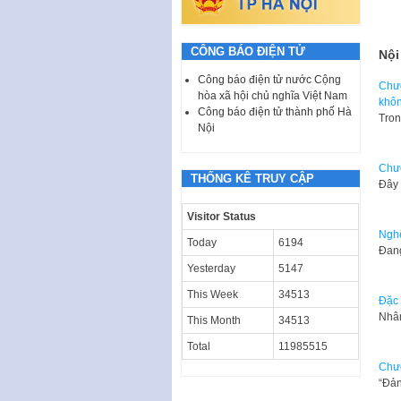
CÔNG BÁO ĐIỆN TỬ
Nội
Công báo điện tử nước Cộng
Chươ
hòa xã hội chủ nghĩa Việt Nam
khô
Công báo điện tử thành phố Hà
Tron
Nội
Chươ
THỐNG KÊ TRUY CẬP
Đây 
Visitor Status
Nghệ
Today
6194
​Đan
Yesterday
5147
This Week
34513
Đặc 
Nhân
This Month
34513
Total
11985515
Chươ
“Đản