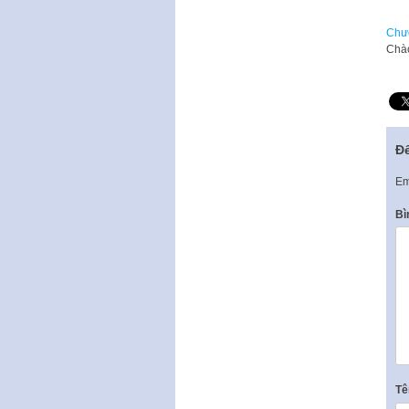
Chươ
Chào
Để
Em
Bì
T