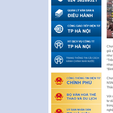
Chươ
giả 
như:
“Trê
nhạc
“Bìn
Chươ
NSND
Thảo
Với 
tư d
tron
nghệ