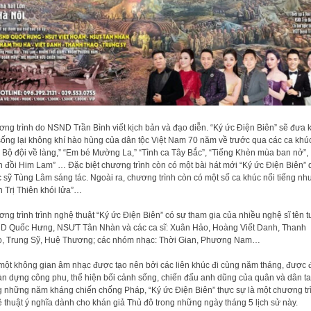
ng trình do NSND Trần Bình viết kịch bản và đạo diễn. “Ký ức Điện Biên” sẽ đưa 
sống lại không khí hào hùng của dân tộc Việt Nam 70 năm về trước qua các ca khú
 Bộ đội về làng,” “Em bé Mường La,” “Tình ca Tây Bắc”, “Tiếng Khèn mùa ban nở”,
n đồi Him Lam” … Đặc biệt chương trình còn có một bài hát mới “Ký ức Điện Biên” 
 sỹ Tùng Lâm sáng tác. Ngoài ra, chương trình còn có một số ca khúc nổi tiếng nh
h Trị Thiên khói lửa”…
ng trình trình nghệ thuật “Ký ức Điện Biên” có sự tham gia của nhiều nghệ sĩ tên tu
 Quốc Hưng, NSƯT Tân Nhàn và các ca sĩ: Xuân Hảo, Hoàng Viết Danh, Thanh
, Trung Sỹ, Huệ Thương; các nhóm nhạc: Thời Gian, Phương Nam…
một không gian âm nhạc được tạo nên bởi các liên khúc đi cùng năm tháng, được 
àn dựng công phu, thể hiện bối cảnh sống, chiến đấu anh dũng của quân và dân ta
g những năm kháng chiến chống Pháp, “Ký ức Điện Biên” thực sự là một chương tr
 thuật ý nghĩa dành cho khán giả Thủ đô trong những ngày tháng 5 lịch sử này.