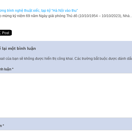
ng trình nghệ thuật xiếc, tạp kỹ “Hà Nội vào thu”
 mừng kỷ niệm 69 năm Ngày giải phóng Thủ đô (10/10/1954 – 10/10/2023), Nhà
 lại một bình luận
ail của bạn sẽ không được hiển thị công khai.
Các trường bắt buộc được đánh d
nh luận
*
ên
*