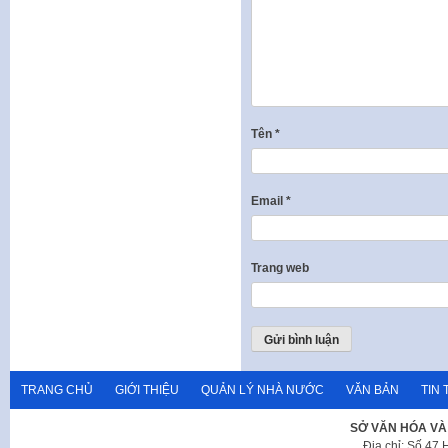
Tên
*
Email
*
Trang web
TRANG CHỦ
GIỚI THIỆU
QUẢN LÝ NHÀ NƯỚC
VĂN BẢN
TIN 
SỞ VĂN HÓA VÀ
Địa chỉ: Số 47