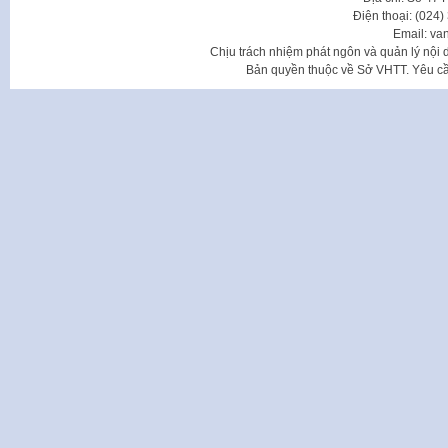
Điện thoại: (024
Email: va
Chịu trách nhiệm phát ngôn và quản lý nộ
Bản quyền thuộc về Sở VHTT. Yêu cầu 