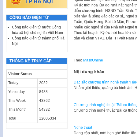
Ký ức thời hoa lửa do Nhà hát Nghệ t
diễn chương trình: NSND Trần Bình. T
biệt này là đông đảo các ca sĩ,, ngh
CÔNG BÁO ĐIỆN TỬ
Tuấn, Quốc Hưng, Bùi Lê Mận, Phươ
Công báo điện tử nước Cộng
nhiều các nghệ sĩ của Nhà hát Nghệ t
hòa xã hội chủ nghĩa Việt Nam
Theo kế hoạch, Ký ức thời hoa lửa sẽ 
Công báo điện tử thành phố Hà
dân và kênh VTV1, Đài TH Việt Nam v
Nội
Theo
MaskOnline
THỐNG KÊ TRUY CẬP
Nội dung khác
Visitor Status
Đặc sắc chương trình nghệ thuật “HàN
Today
2032
​Nhằm giới thiệu, quảng bá hình ảnh 
Yesterday
8438
This Week
43862
Chương trình nghệ thuật “Bài ca thống
This Month
54332
​Chương trình nghệ thuật “Bài ca thố
Total
12005334
Nghệ thuật
​Đang cập nhật, mời bạn ghé thăm lần