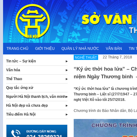
Skip
to
content
TRANG CHỦ
GIỚI THIỆU
QUẢN LÝ NHÀ NƯỚC
VĂN BẢN
TIN 
22 Tháng 7, 2018
NGHỆ THUẬT
Tin tức – Sự kiện
“Ký ức thời hoa lửa” – Ch
Văn hóa
niệm Ngày Thương binh – 
Thể Thao
Quy tắc ứng xử
“Ký ức thời hoa lừa” là chương trìn
Thương binh – Liệt sĩ (27/7/1947 – 
Người Hà Nội thanh lịch, văn minh
nghị Việt Xô vào tối 25/7/2018.
Hà Nội đẹp và chưa đẹp
Chương trình do Báo Nhân dân, Bộ La
Tiêu điểm Hà Nội