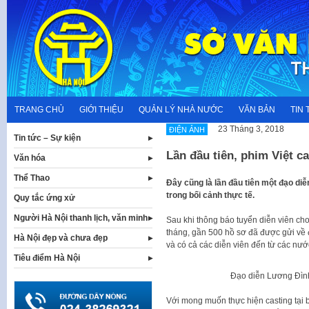
Skip
to
content
TRANG CHỦ
GIỚI THIỆU
QUẢN LÝ NHÀ NƯỚC
VĂN BẢN
TIN 
23 Tháng 3, 2018
ĐIỆN ẢNH
Tin tức – Sự kiện
Lần đầu tiên, phim Việt c
Văn hóa
Thể Thao
Đây cũng là lần đầu tiên một đạo diễ
trong bối cảnh thực tế.
Quy tắc ứng xử
Người Hà Nội thanh lịch, văn minh
Sau khi thông báo tuyển diễn viên cho
tháng, gần 500 hồ sơ đã được gửi về đ
Hà Nội đẹp và chưa đẹp
và có cả các diễn viên đến từ cá
Tiêu điểm Hà Nội
Đạo diễn Lương Đình D
Với mong muốn thực hiện casting tại bố