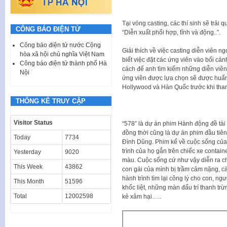
Tại vòng casting, các thí sinh sẽ trải
CÔNG BÁO ĐIỆN TỬ
“Diễn xuất phối hợp, tĩnh và động..”.
Công báo điện tử nước Cộng
Giải thích về việc casting diễn viên
hòa xã hội chủ nghĩa Việt Nam
biết việc đặt các ứng viên vào bối cả
Công báo điện tử thành phố Hà
cách để anh tìm kiếm những diễn viên t
Nội
ứng viên được lựa chọn sẽ được huấn 
Hollywood và Hàn Quốc trước khi tham
THỐNG KÊ TRUY CẬP
Visitor Status
“578” là dự án phim Hành động đề tài â
đồng thời cũng là dự án phim đầu tiê
Today
7734
Đình Dũng. Phim kể về cuộc sống của 
trình của họ gắn trên chiếc xe contain
Yesterday
9020
màu. Cuộc sống cứ như vậy diễn ra ch
This Week
43862
con gái của mình bị trầm cảm nặng, cà
hành trình tìm lại công lý cho con, ngư
This Month
51596
khốc liệt, những màn đấu trí thanh tr
Total
12002598
kẻ xâm hại…..