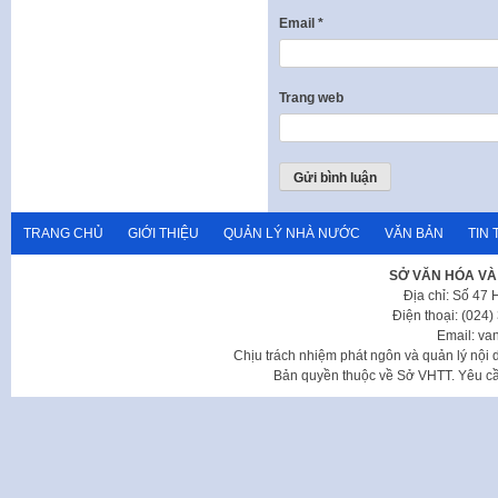
Email
*
Trang web
TRANG CHỦ
GIỚI THIỆU
QUẢN LÝ NHÀ NƯỚC
VĂN BẢN
TIN 
SỞ VĂN HÓA VÀ
Địa chỉ: Số 47
Điện thoại: (024
Email: va
Chịu trách nhiệm phát ngôn và quản lý nộ
Bản quyền thuộc về Sở VHTT. Yêu cầu 