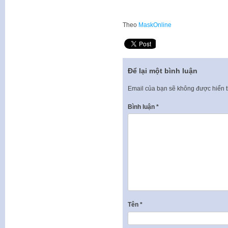
Theo
MaskOnline
Để lại một bình luận
Email của bạn sẽ không được hiển t
Bình luận
*
Tên
*