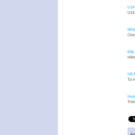
U19 
U19 
Nhảy
Chươ
Đẩy 
Hiện
Hội 
Từ n
Huyệ
Tron
Để