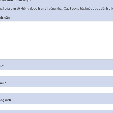
ail của bạn sẽ không được hiển thị công khai.
Các trường bắt buộc được đánh d
nh luận
*
ên
*
ail
*
ang web