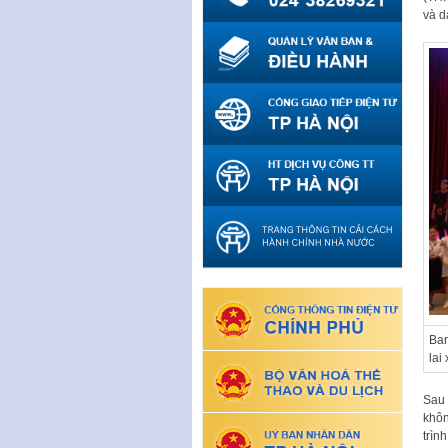
và d
Ban
lai
Sau 
khôn
trìn