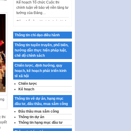
chính luận về bảo vệ nền tảng tư
tưởng của Đảng…
Công bố công khai dự toán kinh
phí xây dựng pháp luật, hoàn
thiện thể chế, chính…
Thông tin chỉ đạo điều hành
Quy định về nghiên cứu, ứng
dụng khoa học, công nghệ, đổi
Thông tin tuyên truyền, phổ biến,
mới sáng tạo và chuyển…
hướng dẫn thực hiện pháp luật,
Quy định chi tiết và hướng dẫn
chế độ chính sách
thi hành một số điều của Luật Lý
lịch tư…
Chiến lược, định hướng, quy
hoạch, kế hoạch phát triển kinh
Sửa đổi, bổ sung một số nội
tế xã hội
dung tại Nghị quyết số 30/NQ-
Chiến lược
CP ngày 24 tháng 02…
Kế hoạch
Ban hành Chương trình hành
động của Chính phủ thực hiện
Thông tin về dự án, hạng mục
ơng
Nghị quyết số 02-NQ/TW ngày
đầu tư, đấu thầu, mua sắm công
17…
Đấu thầu mua sắm công
 thi
Thông tin dự án
THÔNG BÁO Tuyển dụng lao
huyết
Thông tin hạng mục đầu tư
động hợp đồng theo Nghị định
n
số 111/2022/NĐ-CP ngày