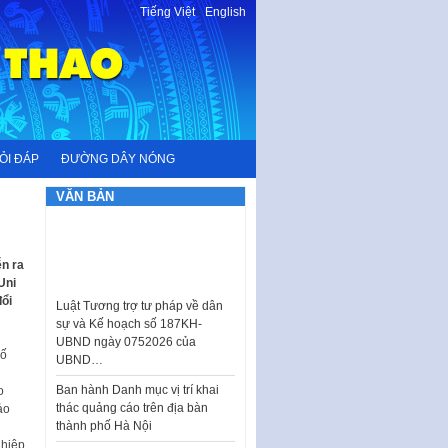
Tiếng Việt
-
English
ỎI ĐÁP
ĐƯỜNG DÂY NÓNG
VĂN BẢN
ễn ra
Uni
Luật Tương trợ tư pháp về dân
ổi
sự và Kế hoạch số 187KH-
UBND ngày 0752026 của
UBND…
hố
Ban hành Danh mục vị trí khai
thác quảng cáo trên địa bàn
o
thành phố Hà Nội
ảo
Kế hoạch Tổ chức Cuộc thi
ghiệp