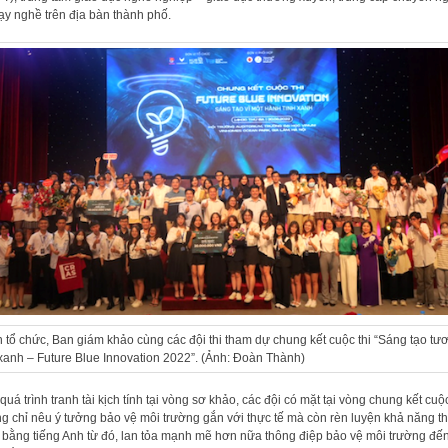
ạy nghề trên địa bàn thành phố.
 tổ chức, Ban giám khảo cùng các đội thi tham dự chung kết cuộc thi “Sáng tạo tư
 xanh – Future Blue Innovation 2022”. (Ảnh: Đoàn Thành)
quá trình tranh tài kịch tính tại vòng sơ khảo, các đội có mặt tại vòng chung kết cuộc
g chỉ nêu ý tưởng bảo vệ môi trường gắn với thực tế mà còn rèn luyện khả năng t
h bằng tiếng Anh từ đó, lan tỏa mạnh mẽ hơn nữa thông điệp bảo vệ môi trường đế