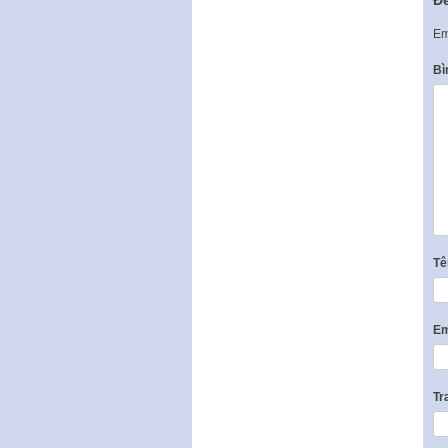
Em
Bì
T
Em
Tr