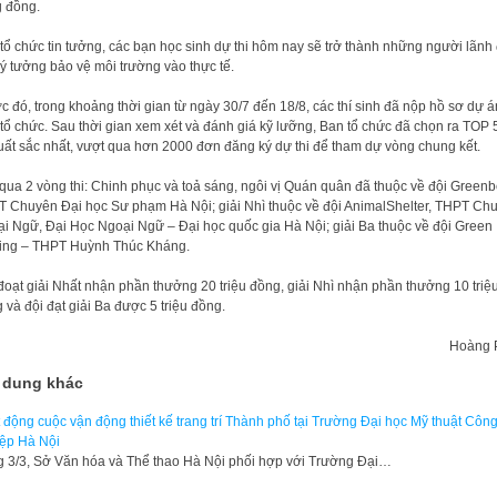
 đồng.
tổ chức tin tưởng, các bạn học sinh dự thi hôm nay sẽ trở thành những người lãnh
ý tưởng bảo vệ môi trường vào thực tế.
c đó, trong khoảng thời gian từ ngày 30/7 đến 18/8, các thí sinh đã nộp hồ sơ dự á
tổ chức. Sau thời gian xem xét và đánh giá kỹ lưỡng, Ban tổ chức đã chọn ra TOP 
xuất sắc nhất, vượt qua hơn 2000 đơn đăng ký dự thi để tham dự vòng chung kết.
 qua 2 vòng thi: Chinh phục và toả sáng, ngôi vị Quán quân đã thuộc về đội Greenb
 Chuyên Đại học Sư phạm Hà Nội; giải Nhì thuộc về đội AnimalShelter, THPT Ch
i Ngữ, Đại Học Ngoại Ngữ – Đại học quốc gia Hà Nội; giải Ba thuộc về đội Green
ing – THPT Huỳnh Thúc Kháng.
đoạt giải Nhất nhận phần thưởng 20 triệu đồng, giải Nhì nhận phần thưởng 10 triệ
 và đội đạt giải Ba được 5 triệu đồng.
Hoàng 
 dung khác
 động cuộc vận động thiết kế trang trí Thành phố tại Trường Đại học Mỹ thuật Côn
ệp Hà Nội
 3/3, Sở Văn hóa và Thể thao Hà Nội phối hợp với Trường Đại…