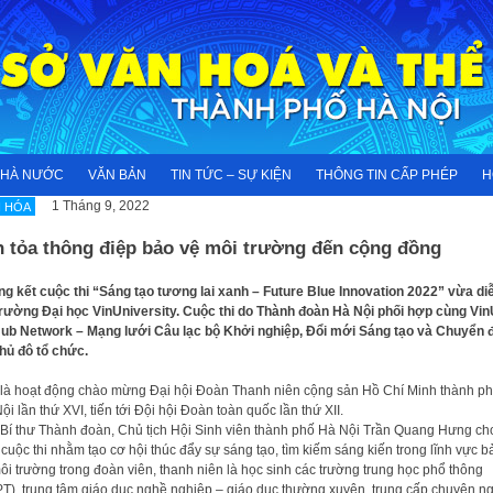
NHÀ NƯỚC
VĂN BẢN
TIN TỨC – SỰ KIỆN
THÔNG TIN CẤP PHÉP
H
1 Tháng 9, 2022
 HÓA
n tỏa thông điệp bảo vệ môi trường đến cộng đồng
g kết cuộc thi “Sáng tạo tương lai xanh – Future Blue Innovation 2022” vừa di
Trường Đại học VinUniversity. Cuộc thi do Thành đoàn Hà Nội phối hợp cùng Vin
ub Network – Mạng lưới Câu lạc bộ Khởi nghiệp, Đổi mới Sáng tạo và Chuyển đ
hủ đô tổ chức.
là hoạt động chào mừng Đại hội Đoàn Thanh niên cộng sản Hồ Chí Minh thành p
ội lần thứ XVI, tiến tới Đội hội Đoàn toàn quốc lần thứ XII.
Bí thư Thành đoàn, Chủ tịch Hội Sinh viên thành phố Hà Nội Trần Quang Hưng ch
, cuộc thi nhằm tạo cơ hội thúc đẩy sự sáng tạo, tìm kiếm sáng kiến trong lĩnh vực b
ôi trường trong đoàn viên, thanh niên là học sinh các trường trung học phổ thông
T), trung tâm giáo dục nghề nghiệp – giáo dục thường xuyên, trung cấp chuyên n