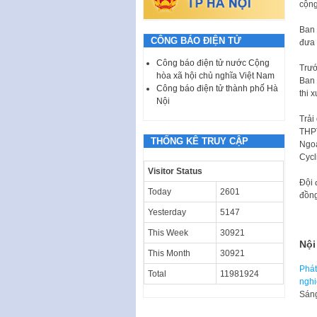
cộng
Ban 
CÔNG BÁO ĐIỆN TỬ
đưa 
Công báo điện tử nước Cộng
Trướ
hòa xã hội chủ nghĩa Việt Nam
Ban 
Công báo điện tử thành phố Hà
thi 
Nội
Trải
THPT
THỐNG KÊ TRUY CẬP
Ngoạ
Cycl
Visitor Status
Đội 
Today
2601
đồng
Yesterday
5147
This Week
30921
Nội
This Month
30921
Phát
Total
11981924
nghi
Sáng