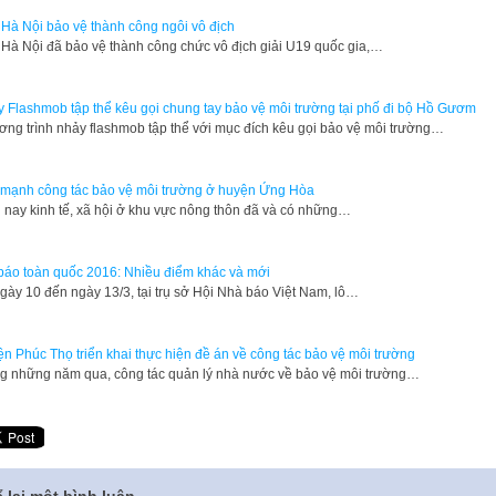
Hà Nội bảo vệ thành công ngôi vô địch
Hà Nội đã bảo vệ thành công chức vô địch giải U19 quốc gia,…
 Flashmob tập thể kêu gọi chung tay bảo vệ môi trường tại phố đi bộ Hồ Gươm
ng trình nhảy flashmob tập thể với mục đích kêu gọi bảo vệ môi trường…
mạnh công tác bảo vệ môi trường ở huyện Ứng Hòa
 nay kinh tế, xã hội ở khu vực nông thôn đã và có những…
báo toàn quốc 2016: Nhiều điểm khác và mới
gày 10 đến ngày 13/3, tại trụ sở Hội Nhà báo Việt Nam, lô…
n Phúc Thọ triển khai thực hiện đề án về công tác bảo vệ môi trường
g những năm qua, công tác quản lý nhà nước về bảo vệ môi trường…
 lại một bình luận