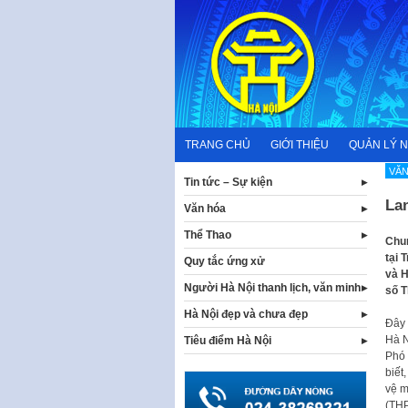
Skip
to
content
TRANG CHỦ
GIỚI THIỆU
QUẢN LÝ 
VĂN
Tin tức – Sự kiện
La
Văn hóa
Thể Thao
Chun
tại 
Quy tắc ứng xử
và H
Người Hà Nội thanh lịch, văn minh
số T
Hà Nội đẹp và chưa đẹp
Đây 
Hà N
Tiêu điểm Hà Nội
Phó 
biết
vệ m
(THP