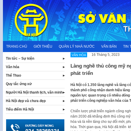
Skip
to
content
TRANG CHỦ
GIỚI THIỆU
QUẢN LÝ NHÀ NƯỚC
VĂN BẢN
TIN 
16 Tháng 5, 2023
VĂN HÓA
Tin tức – Sự kiện
Làng nghề thủ công mỹ n
Văn hóa
phát triển
Thể Thao
Quy tắc ứng xử
Hà Nội có 1.350 làng nghề và làng 
thành phố công nhận danh hiệu làng 
Người Hà Nội thanh lịch, văn minh
nguồn lực quan trọng có nhiều đóng 
phát triển công nghiệp văn hóa của 
Hà Nội đẹp và chưa đẹp
Tiêu điểm Hà Nội
Chiến lược phát triển ngành công ng
năm 2030 đã khẳng định thủ công mỹ 
hóa và là nền tảng cho sự đổi mới, phá
hóa. Thời gian qua, Hà Nội đã triển 