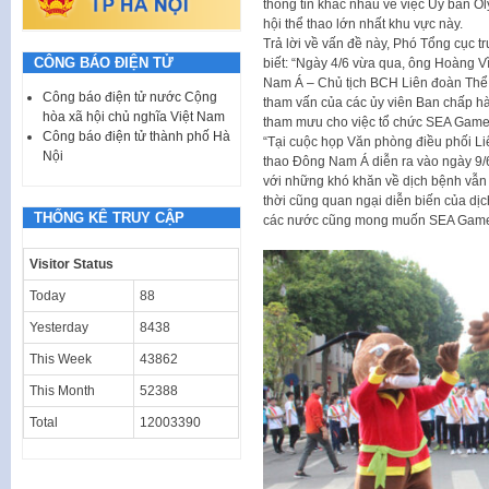
thông tin khác nhau về việc Ủy ban Ol
hội thể thao lớn nhất khu vực này.
Trả lời về vấn đề này, Phó Tổng cục 
CÔNG BÁO ĐIỆN TỬ
biết: “Ngày 4/6 vừa qua, ông Hoàng V
Nam Á – Chủ tịch BCH Liên đoàn Thể 
Công báo điện tử nước Cộng
tham vấn của các ủy viên Ban chấp h
hòa xã hội chủ nghĩa Việt Nam
tham mưu cho việc tổ chức SEA Game
Công báo điện tử thành phố Hà
“Tại cuộc họp Văn phòng điều phối L
Nội
thao Đông Nam Á diễn ra vào ngày 9/6
với những khó khăn về dịch bệnh vẫn
thời cũng quan ngại diễn biến của dị
THỐNG KÊ TRUY CẬP
các nước cũng mong muốn SEA Games 
Visitor Status
Today
88
Yesterday
8438
This Week
43862
This Month
52388
Total
12003390