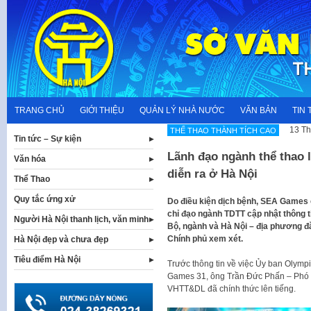
Skip
to
content
TRANG CHỦ
GIỚI THIỆU
QUẢN LÝ NHÀ NƯỚC
VĂN BẢN
TIN 
13 Th
THẾ THAO THÀNH TÍCH CAO
Tin tức – Sự kiện
Lãnh đạo ngành thể thao 
Văn hóa
diễn ra ở Hà Nội
Thể Thao
Quy tắc ứng xử
Do điều kiện dịch bệnh, SEA Games c
chỉ đạo ngành TDTT cập nhật thông ti
Người Hà Nội thanh lịch, văn minh
Bộ, ngành và Hà Nội – địa phương đ
Chính phủ xem xét.
Hà Nội đẹp và chưa đẹp
Tiêu điểm Hà Nội
Trước thông tin về việc Ủy ban Olympi
Games 31, ông Trần Đức Phấn – Phó 
VHTT&DL đã chính thức lên tiếng.