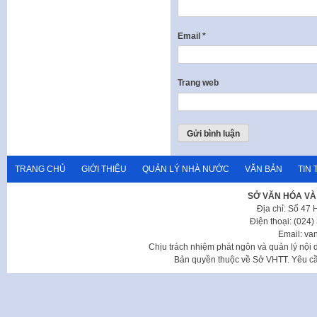
Email
*
Trang web
TRANG CHỦ
GIỚI THIỆU
QUẢN LÝ NHÀ NƯỚC
VĂN BẢN
TIN 
SỞ VĂN HÓA VÀ
Địa chỉ: Số 47
Điện thoại: (024
Email: va
Chịu trách nhiệm phát ngôn và quản lý nộ
Bản quyền thuộc về Sở VHTT. Yêu cầu 