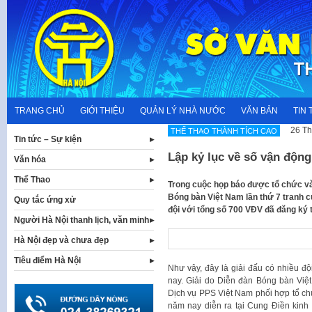
Skip
to
content
TRANG CHỦ
GIỚI THIỆU
QUẢN LÝ NHÀ NƯỚC
VĂN BẢN
TIN 
26 Th
THẾ THAO THÀNH TÍCH CAO
Tin tức – Sự kiện
Lập kỷ lục về số vận độn
Văn hóa
Thể Thao
​Trong cuộc họp báo được tổ chức và
Bóng bàn Việt Nam lần thứ 7 tranh c
Quy tắc ứng xử
đội với tổng số 700 VĐV đã đăng ký t
Người Hà Nội thanh lịch, văn minh
Hà Nội đẹp và chưa đẹp
Tiêu điểm Hà Nội
Như vậy, đây là giải đấu có nhiều độ
nay. Giải do Diễn đàn Bóng bàn Vi
Dịch vụ PPS Việt Nam phối hợp tổ chứ
năm nay diễn ra tại Cung Điền kinh