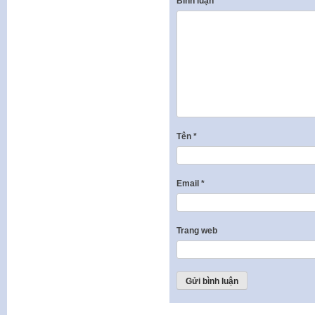
Bình luận
*
Tên
*
Email
*
Trang web