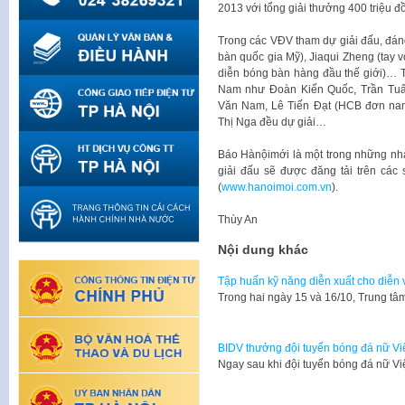
2013 với tổng giải thưởng 400 triệu đ
Trong các VĐV tham dự giải đấu, đán
bàn quốc gia Mỹ), Jiaqui Zheng (tay 
diễn bóng bàn hàng đầu thế giới)… 
Nam như Đoàn Kiến Quốc, Trần Tuấ
Văn Nam, Lê Tiến Đạt (HCB đơn na
Thị Nga đều dự giải…
Báo Hànộimới là một trong những nhà 
giải đấu sẽ được đăng tải trên cá
(
www.hanoimoi.com.vn
).
Thùy An
Nội dung khác
Tập huấn kỹ năng diễn xuất cho diễn
​Trong hai ngày 15 và 16/10, Trung 
BIDV thưởng đội tuyển bóng đá nữ Vi
​Ngay sau khi đội tuyển bóng đá nữ