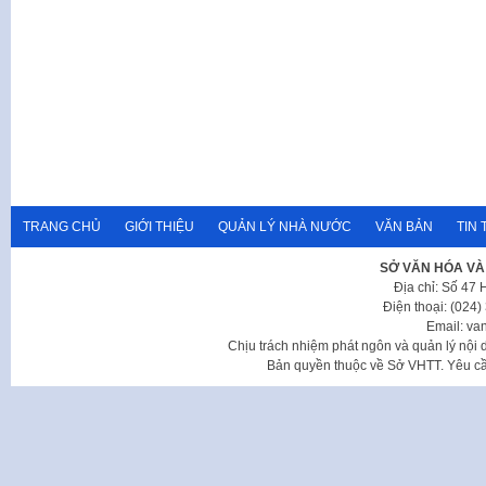
TRANG CHỦ
GIỚI THIỆU
QUẢN LÝ NHÀ NƯỚC
VĂN BẢN
TIN 
SỞ VĂN HÓA VÀ
Địa chỉ: Số 47
Điện thoại: (024
Email: va
Chịu trách nhiệm phát ngôn và quản lý nộ
Bản quyền thuộc về Sở VHTT. Yêu cầu 