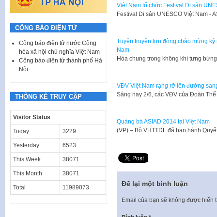
Việt Nam tổ chức Festival Di sản U
​Festival Di sản UNESCO Việt Nam -
CÔNG BÁO ĐIỆN TỬ
Tuyên truyền lưu động chào mừng kỷ
Công báo điện tử nước Cộng
Nam
hòa xã hội chủ nghĩa Việt Nam
​Hòa chung trong không khí tưng bừ
Công báo điện tử thành phố Hà
Nội
VĐV Việt Nam rạng rỡ lên đường sa
​Sáng nay 2/6, các VĐV của Đoàn Th
THỐNG KÊ TRUY CẬP
Visitor Status
Quảng bá ASIAD 2014 tại Việt Nam
​(VP) – Bộ VHTTDL đã ban hành Quyế
Today
3229
Yesterday
6523
This Week
38071
This Month
38071
Để lại một bình luận
Total
11989073
Email của bạn sẽ không được hiển t