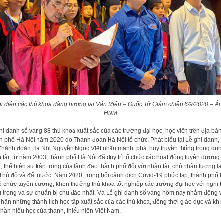
i diện các thủ khoa dâng hương tại Văn Miếu – Quốc Tử Giám chiều 6/9/2020 – Ả
HNM
hi danh sổ vàng 88 thủ khoa xuất sắc của các trường đại học, học viện trên địa bà
h phố Hà Nội năm 2020 do Thành đoàn Hà Nội tổ chức. Phát biểu tại Lễ ghi danh, 
Thành đoàn Hà Nội Nguyễn Ngọc Việt nhấn mạnh: phát huy truyền thống trọng dụ
 tài, từ năm 2003, thành phố Hà Nội đã duy trì tổ chức các hoạt động tuyên dương
, thể hiện sự trân trọng của lãnh đạo thành phố đối với nhân tài, chủ nhân tương la
Thủ đô và đất nước. Năm 2020, trong bối cảnh dịch Covid-19 phức tạp, thành phố t
tổ chức tuyên dương, khen thưởng thủ khoa tốt nghiệp các trường đại học với nghi 
g trọng và sự chuẩn bị chu đáo nhất. Và Lễ ghi danh sổ vàng hôm nay nhằm động v
nhận những thành tích học tập xuất sắc của các thủ khoa, đồng thời giáo dục và khí
 thần hiếu học của thanh, thiếu niên Việt Nam.