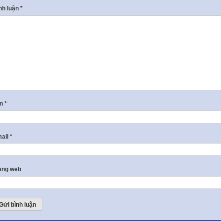
nh luận
*
ên
*
ail
*
ang web