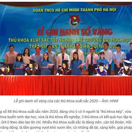
Lễ ghi danh sổ vàng của các thủ khoa xuất sắc 2020 – Ảnh: HNM
g số 88 thủ khoa xuất sắc năm 2020, đáng chú ý có 4 người là “thủ khoa kép”, vừa 
khoa tuyển sinh đại học, vừa là thủ khoa tốt nghiệp; 3 thủ khoa có kết quả học tập t
4.0/4.0 theo đào tạo tín chỉ. Nhiều thủ khoa xuất sắc là đảng viên, cán bộ Đoàn, Hội 
 năng động; là tấm gương vượt khó vươn lên; có những đề tài, sáng kiến, giải phá