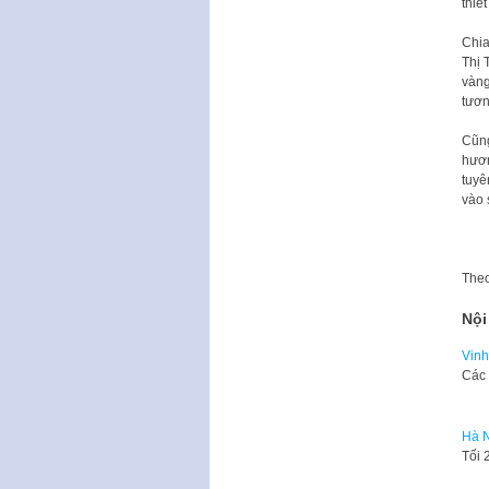
thiế
Chia
Thị 
vàng
tươn
Cũng
hươn
tuyê
vào 
The
Nội
Vinh
Các 
Hà N
​Tối