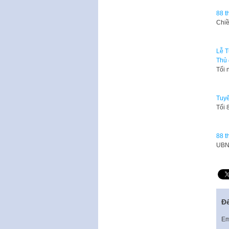
88 t
Chiề
Lễ T
Thủ
Tối 
Tuyê
Tối 
88 t
UBND
Để
Em