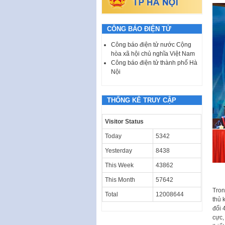
CÔNG BÁO ĐIỆN TỬ
Công báo điện tử nước Cộng
hòa xã hội chủ nghĩa Việt Nam
Công báo điện tử thành phố Hà
Nội
THỐNG KÊ TRUY CẬP
Visitor Status
Today
5342
Yesterday
8438
This Week
43862
This Month
57642
Tron
Total
12008644
thủ 
đối 
cực,