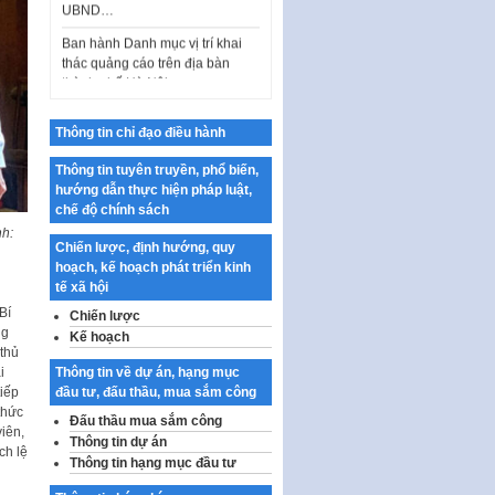
Ban hành Danh mục vị trí khai
thác quảng cáo trên địa bàn
thành phố Hà Nội
Kế hoạch Tổ chức Cuộc thi
chính luận về bảo vệ nền tảng tư
tưởng của Đảng…
Thông tin chỉ đạo điều hành
Công bố công khai dự toán kinh
Thông tin tuyên truyền, phổ biến,
phí xây dựng pháp luật, hoàn
hướng dẫn thực hiện pháp luật,
thiện thể chế, chính…
chế độ chính sách
nh:
Quy định về nghiên cứu, ứng
Chiến lược, định hướng, quy
dụng khoa học, công nghệ, đổi
hoạch, kế hoạch phát triển kinh
mới sáng tạo và chuyển…
tế xã hội
n
Quy định chi tiết và hướng dẫn
Bí
Chiến lược
thi hành một số điều của Luật Lý
ng
Kế hoạch
lịch tư…
 thủ
Thông tin về dự án, hạng mục
i
Sửa đổi, bổ sung một số nội
đầu tư, đấu thầu, mua sắm công
iếp
dung tại Nghị quyết số 30/NQ-
thức
Đấu thầu mua sắm công
CP ngày 24 tháng 02…
iên,
Thông tin dự án
ch lệ
Ban hành Chương trình hành
Thông tin hạng mục đầu tư
động của Chính phủ thực hiện
Nghị quyết số 02-NQ/TW ngày