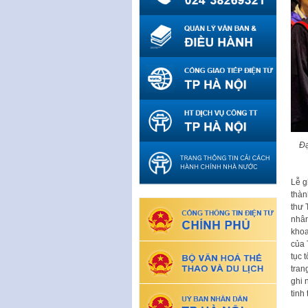
Đạ
Lễ g
thàn
thư 
nhân
khoa
của 
tục 
tran
ghi 
tinh