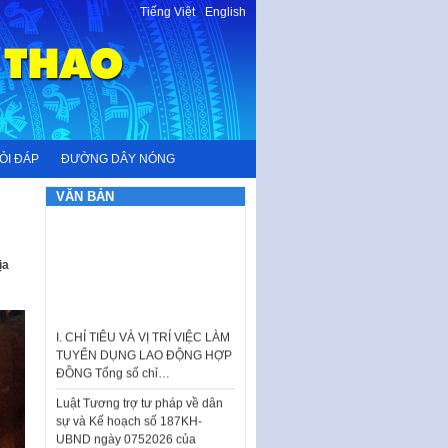
Tiếng Việt
-
English
ỎI ĐÁP
ĐƯỜNG DÂY NÓNG
VĂN BẢN
ịa
I. CHỈ TIÊU VÀ VỊ TRÍ VIỆC LÀM
TUYỂN DỤNG LAO ĐỘNG HỢP
ĐỒNG Tổng số chỉ…
Luật Tương trợ tư pháp về dân
sự và Kế hoạch số 187KH-
UBND ngày 0752026 của
UBND…