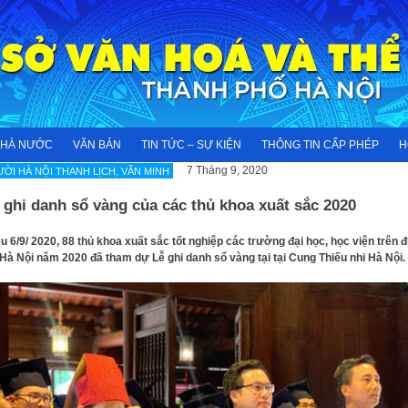
NHÀ NƯỚC
VĂN BẢN
TIN TỨC – SỰ KIỆN
THÔNG TIN CẤP PHÉP
H
7 Tháng 9, 2020
ỜI HÀ NỘI THANH LỊCH, VĂN MINH
ghi danh sổ vàng của các thủ khoa xuất sắc 2020
u 6/9/ 2020, 88 thủ khoa xuất sắc tốt nghiệp các trường đại học, học viện trên đ
Hà Nội năm 2020 đã tham dự Lễ ghi danh sổ vàng tại tại Cung Thiếu nhi Hà Nội.