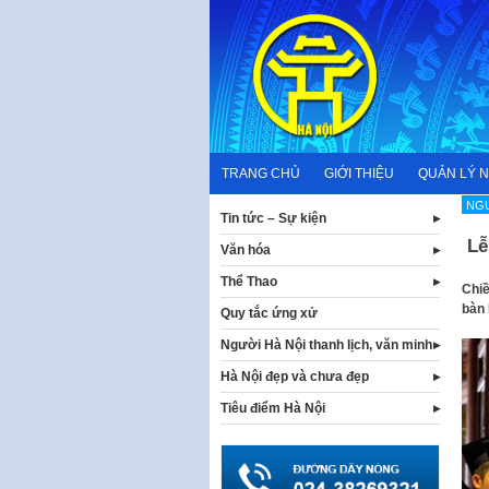
Skip
to
content
TRANG CHỦ
GIỚI THIỆU
QUẢN LÝ 
NGƯ
Tin tức – Sự kiện
Lễ 
Văn hóa
Thể Thao
Chiề
bàn 
Quy tắc ứng xử
Người Hà Nội thanh lịch, văn minh
Hà Nội đẹp và chưa đẹp
Tiêu điểm Hà Nội