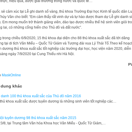
t thực, hiệu quả, được giải thưởng trong nước và quốc tế…
 sẻ cảm xúc tại Lễ ghi danh sổ vàng, thủ khoa Trường Đại học Kinh tế quốc dân L
Thùy Vân cho biết: “Em cảm thấy rất vinh dự và tự hào được tham dự Lễ ghi danh s
. Em mong muốn trở thành giảng viên, đào tạo được nhiều thế hệ sinh viên giỏi tr
g lai, có những cống hiến cho Thủ đô và đất nước”.
 trong chiều 6/9/2020, 15 thủ khoa đại diện cho 88 thủ khoa xuất sắc đã tới dâng
g tại di tích Văn Miếu – Quốc Tử Giám và Tượng đài vua Lý Thái Tổ.Theo kế hoạc
n dương thủ khoa xuất sắc tốt nghiệp các trường đại học, học viện năm 2020, diễn 
sáng ngày 7/9/2020 tại Cung Thiếu nhi Hà Nội.
PV
o
MaskOnline
 dung khác
 danh 100 thủ khoa xuất sắc của Thủ đô năm 2016
thủ khoa xuất sắc được tuyên dương là những sinh viên tốt nghiệp các…
ội tuyên dương 98 thủ khoa xuất sắc năm 2015
 23/8, tại Trung tâm Văn hóa Khoa học Văn Miếu - Quốc Tử Giám,…