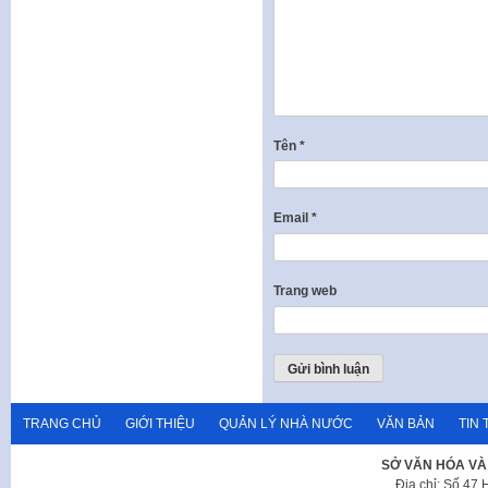
Tên
*
Email
*
Trang web
TRANG CHỦ
GIỚI THIỆU
QUẢN LÝ NHÀ NƯỚC
VĂN BẢN
TIN 
SỞ VĂN HÓA VÀ
Địa chỉ: Số 47