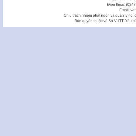
Điện thoại: (024
Email: va
Chịu trách nhiệm phát ngôn và quản lý nộ
Bản quyền thuộc về Sở VHTT. Yêu cầu 