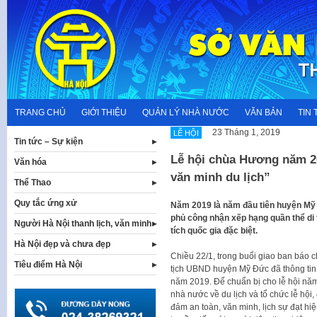
Skip
to
content
TRANG CHỦ
GIỚI THIỆU
QUẢN LÝ NHÀ NƯỚC
VĂN BẢN
TIN 
23 Tháng 1, 2019
LỄ HỘI
Tin tức – Sự kiện
Lễ hội chùa Hương năm 20
Văn hóa
văn minh du lịch”
Thể Thao
Quy tắc ứng xử
Năm 2019 là năm đầu tiên huyện Mỹ 
phủ công nhận xếp hạng quần thể di
Người Hà Nội thanh lịch, văn minh
tích quốc gia đặc biệt.
Hà Nội đẹp và chưa đẹp
Chiều 22/1, trong buổi giao ban báo 
Tiêu điểm Hà Nội
tịch UBND huyện Mỹ Đức đã thông tin 
năm 2019. Để chuẩn bị cho lễ hội nă
nhà nước về du lịch và tổ chức lễ hội
đảm an toàn, văn minh, lịch sự đạt hiệ