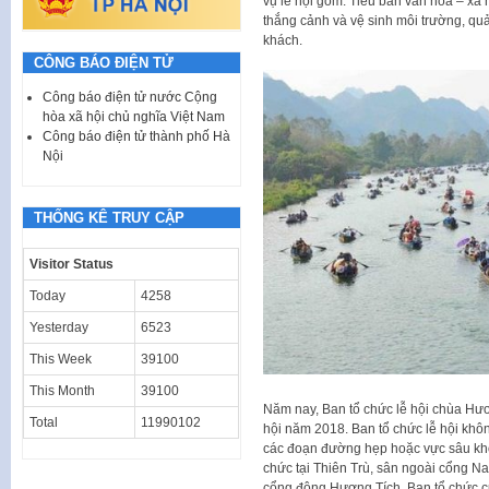
vụ lễ hội gồm: Tiểu ban văn hóa – xã hội
thắng cảnh và vệ sinh môi trường, qu
khách.
CÔNG BÁO ĐIỆN TỬ
Công báo điện tử nước Cộng
hòa xã hội chủ nghĩa Việt Nam
Công báo điện tử thành phố Hà
Nội
THỐNG KÊ TRUY CẬP
Visitor Status
Today
4258
Yesterday
6523
This Week
39100
This Month
39100
Năm nay, Ban tổ chức lễ hội chùa Hươ
Total
11990102
hội năm 2018. Ban tổ chức lễ hội khôn
các đoạn đường hẹp hoặc vực sâu khô
chức tại Thiên Trù, sân ngoài cổng 
cổng động Hương Tích. Ban tổ chức c