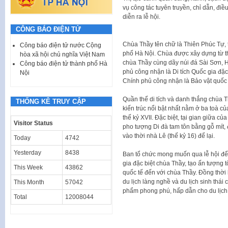
vụ công tác tuyên truyền, chỉ dẫn, điề
diễn ra lễ hội.
CÔNG BÁO ĐIỆN TỬ
Chùa Thầy tên chữ là Thiên Phúc Tự, 
Công báo điện tử nước Cộng
phố Hà Nội. Chùa được xây dựng từ th
hòa xã hội chủ nghĩa Việt Nam
chùa Thầy cùng dãy núi đá Sài Sơn,
Công báo điện tử thành phố Hà
phủ công nhận là Di tích Quốc gia đặ
Nội
Chính phủ công nhận là Bảo vật quốc 
Quần thể di tích và danh thắng chùa T
THỐNG KÊ TRUY CẬP
kiến trúc nổi bật nhất nằm ở ba toà c
thế kỷ XVII. Đặc biệt, tại gian giữa 
Visitor Status
pho tượng Di đà tam tôn bằng gỗ mít,
vào thời nhà Lê (thế kỷ 16) để lại.
Today
4742
Yesterday
8438
Ban tổ chức mong muốn qua lễ hội để
gia đặc biệt chùa Thầy, tạo ấn tượng 
This Week
43862
quốc tế đến với chùa Thầy. Đồng thời 
du lịch làng nghề và du lịch sinh thái
This Month
57042
phẩm phong phú, hấp dẫn cho du lịch
Total
12008044