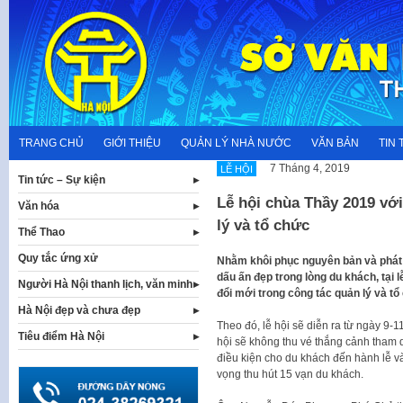
Skip
to
content
TRANG CHỦ
GIỚI THIỆU
QUẢN LÝ NHÀ NƯỚC
VĂN BẢN
TIN 
7 Tháng 4, 2019
LỄ HỘI
Tin tức – Sự kiện
Lễ hội chùa Thầy 2019 với
Văn hóa
lý và tổ chức
Thể Thao
Quy tắc ứng xử
Nhằm khôi phục nguyên bản và phát h
dấu ấn đẹp trong lòng du khách, tại
Người Hà Nội thanh lịch, văn minh
đổi mới trong công tác quản lý và tổ 
Hà Nội đẹp và chưa đẹp
Theo đó, lễ hội sẽ diễn ra từ ngày 9-1
Tiêu điểm Hà Nội
hội sẽ không thu vé thắng cảnh tham qu
điều kiện cho du khách đến hành lễ v
vọng thu hút 15 vạn du khách.