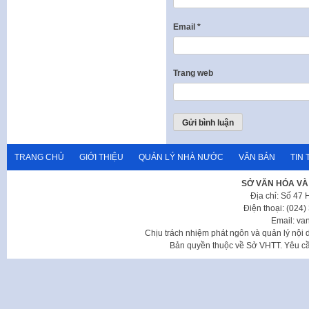
Email
*
Trang web
TRANG CHỦ
GIỚI THIỆU
QUẢN LÝ NHÀ NƯỚC
VĂN BẢN
TIN 
SỞ VĂN HÓA VÀ
Địa chỉ: Số 47
Điện thoại: (024
Email: va
Chịu trách nhiệm phát ngôn và quản lý nộ
Bản quyền thuộc về Sở VHTT. Yêu cầu 