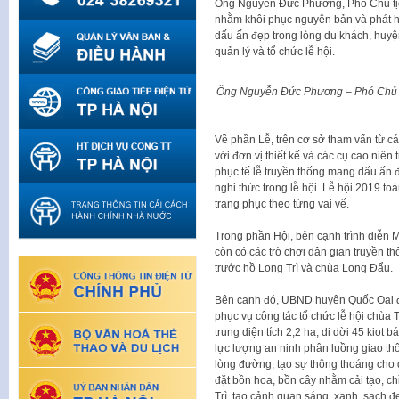
Ông Nguyễn Đức Phương, Phó Chủ tị
nhằm khôi phục nguyên bản và phát hu
dấu ấn đẹp trong lòng du khách, huyệ
quản lý và tổ chức lễ hội.
Ông Nguyễn Đức Phương – Phó Chủ tị
Về phần Lễ, trên cơ sở tham vấn từ c
với đơn vị thiết kế và các cụ cao niên
phục tế lễ truyền thống mang dấu ấn 
nghi thức trong lễ hội. Lễ hội 2019 t
trang phục theo từng vai vế.
Trong phần Hội, bên cạnh trình diễn M
còn có các trò chơi dân gian truyền t
trước hồ Long Trì và chùa Long Đẩu.
Bên cạnh đó, UBND huyện Quốc Oai đ
phục vụ công tác tổ chức lễ hội chùa
trung diện tích 2,2 ha; di dời 45 kiot
lực lượng an ninh phân luồng giao th
lòng đường, tạo sự thông thoáng cho du
đặt bồn hoa, bồn cây nhằm cải tạo, c
Trì, tạo cảnh quan sáng, xanh, sạch đ