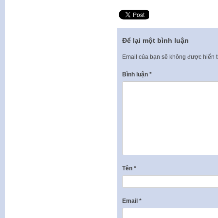
Để lại một bình luận
Email của bạn sẽ không được hiển t
Bình luận
*
Tên
*
Email
*