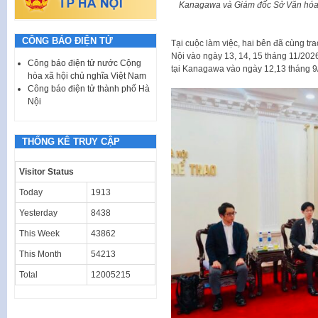
Kanagawa và Giám đốc Sở Văn hóa 
CÔNG BÁO ĐIỆN TỬ
Tại cuộc làm việc, hai bên đã cùng tr
Nội vào ngày 13, 14, 15 tháng 11/202
Công báo điện tử nước Cộng
tại Kanagawa vào ngày 12,13 tháng 9
hòa xã hội chủ nghĩa Việt Nam
Công báo điện tử thành phố Hà
Nội
THỐNG KÊ TRUY CẬP
Visitor Status
Today
1913
Yesterday
8438
This Week
43862
This Month
54213
Total
12005215