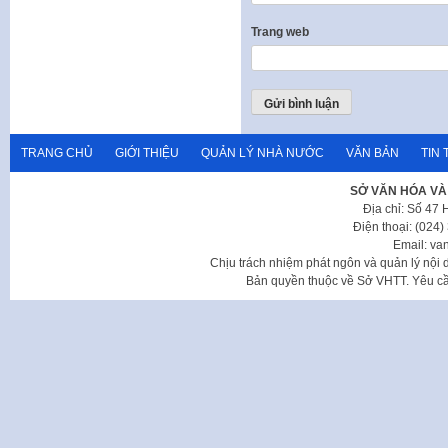
Trang web
TRANG CHỦ
GIỚI THIỆU
QUẢN LÝ NHÀ NƯỚC
VĂN BẢN
TIN 
SỞ VĂN HÓA VÀ
Địa chỉ: Số 47
Điện thoại: (024
Email: va
Chịu trách nhiệm phát ngôn và quản lý nộ
Bản quyền thuộc về Sở VHTT. Yêu cầu 