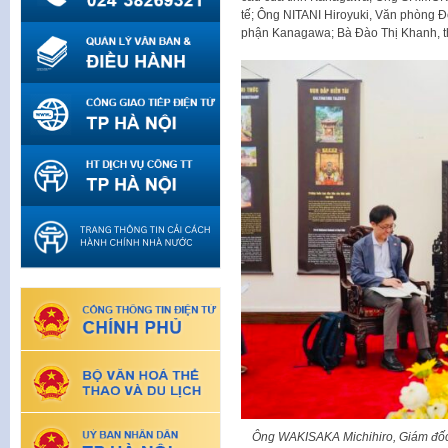
tế; Ông NITANI Hiroyuki, Văn phòng
phận Kanagawa; Bà Đào Thị Khanh, th
Ông WAKISAKA Michihiro, Giám đốc 