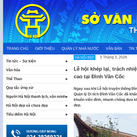
Skip
to
content
TRANG CHỦ
GIỚI THIỆU
QUẢN LÝ NHÀ NƯỚC
VĂN BẢN
TIN 
5 Tháng 3, 2026
HÀ NỘI ĐẸP
Tin tức – Sự kiện
Lễ hội khép lại, trách nh
Văn hóa
cao tại Đình Vân Cốc
Thể Thao
Quy tắc ứng xử
Ngay sau khi Lễ hội truyền thống Đì
Quản lý Di tích Đình Vân Cốc đã khẩ
Người Hà Nội thanh lịch, văn minh
khuôn viên đình, nhanh chóng đưa khô
đẹp.
Hà Nội đẹp và chưa đẹp
Tiêu điểm Hà Nội