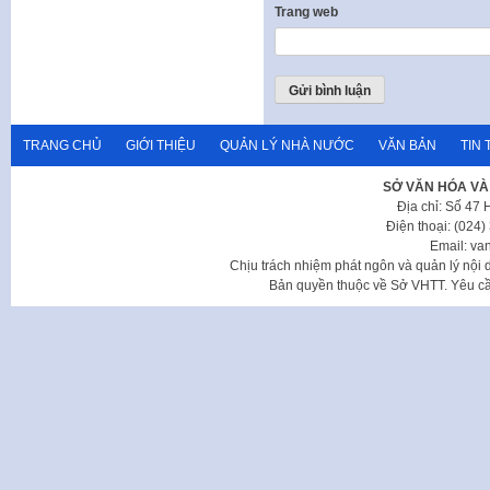
Trang web
TRANG CHỦ
GIỚI THIỆU
QUẢN LÝ NHÀ NƯỚC
VĂN BẢN
TIN 
SỞ VĂN HÓA VÀ
Địa chỉ: Số 47
Điện thoại: (024
Email: va
Chịu trách nhiệm phát ngôn và quản lý nộ
Bản quyền thuộc về Sở VHTT. Yêu cầu 