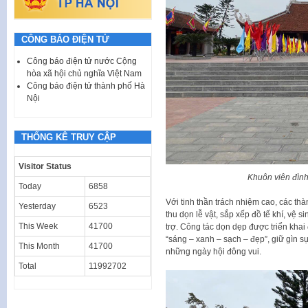
CÔNG BÁO ĐIỆN TỬ
Công báo điện tử nước Cộng
hòa xã hội chủ nghĩa Việt Nam
Công báo điện tử thành phố Hà
Nội
THỐNG KÊ TRUY CẬP
Visitor Status
Khuôn viên đình
Today
6858
Với tinh thần trách nhiệm cao, các th
Yesterday
6523
thu dọn lễ vật, sắp xếp đồ tế khí, vệ s
This Week
41700
trợ. Công tác dọn dẹp được triển kha
“sáng – xanh – sạch – đẹp”, giữ gìn 
This Month
41700
những ngày hội đông vui.
Total
11992702